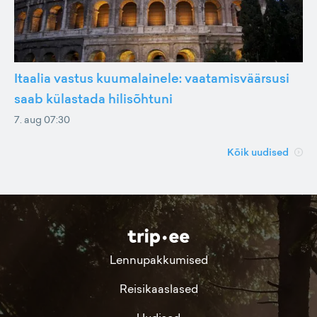
Itaalia vastus kuumalainele: vaatamisväärsusi
saab külastada hilisõhtuni
7. aug 07:30
Kõik uudised
Lennupakkumised
Reisikaaslased