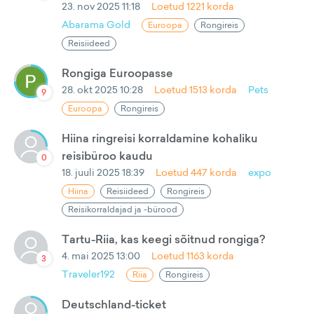
23. nov 2025 11:18
Loetud
1221
korda
Abarama Gold
Euroopa
Rongireis
Reisiideed
Rongiga Euroopasse
28. okt 2025 10:28
Loetud
1513
korda
Pets
9
Euroopa
Rongireis
Hiina ringreisi korraldamine kohaliku
reisibüroo kaudu
0
18. juuli 2025 18:39
Loetud
447
korda
expo
Hiina
Reisiideed
Rongireis
Reisikorraldajad ja -bürood
Tartu-Riia, kas keegi sõitnud rongiga?
4. mai 2025 13:00
Loetud
1163
korda
3
Traveler192
Riia
Rongireis
Deutschland-ticket