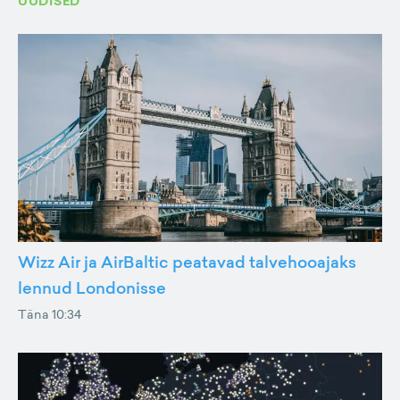
UUDISED
Wizz Air ja AirBaltic peatavad talvehooajaks
lennud Londonisse
Täna 10:34