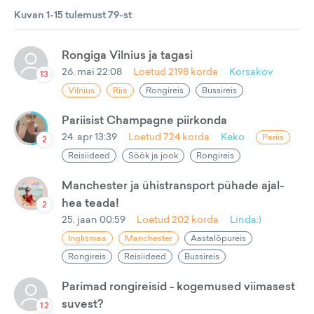
Kuvan 1-15 tulemust 79-st
Rongiga Vilnius ja tagasi
26. mai 22:08
Loetud
2198
korda
Korsakov
13
Vilnius
Riia
Rongireis
Bussireis
Pariisist Champagne piirkonda
24. apr 13:39
Loetud
724
korda
Keko
Pariis
2
Reisiideed
Söök ja jook
Rongireis
Manchester ja ühistransport pühade ajal-
hea teada!
2
25. jaan 00:59
Loetud
202
korda
Linda:)
Inglismaa
Manchester
Aastalõpureis
Rongireis
Reisiideed
Bussireis
Parimad rongireisid - kogemused viimasest
suvest?
12