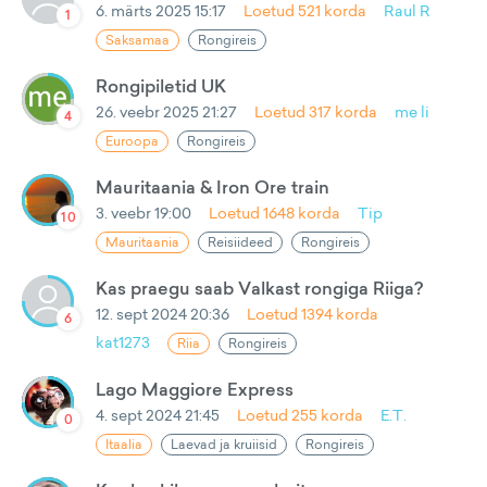
6. märts 2025 15:17
Loetud
521
korda
Raul R
1
Saksamaa
Rongireis
Rongipiletid UK
26. veebr 2025 21:27
Loetud
317
korda
me li
4
Euroopa
Rongireis
Mauritaania & Iron Ore train
3. veebr 19:00
Loetud
1648
korda
Tip
10
Mauritaania
Reisiideed
Rongireis
Kas praegu saab Valkast rongiga Riiga?
12. sept 2024 20:36
Loetud
1394
korda
6
kat1273
Riia
Rongireis
Lago Maggiore Express
4. sept 2024 21:45
Loetud
255
korda
E.T.
0
Itaalia
Laevad ja kruiisid
Rongireis