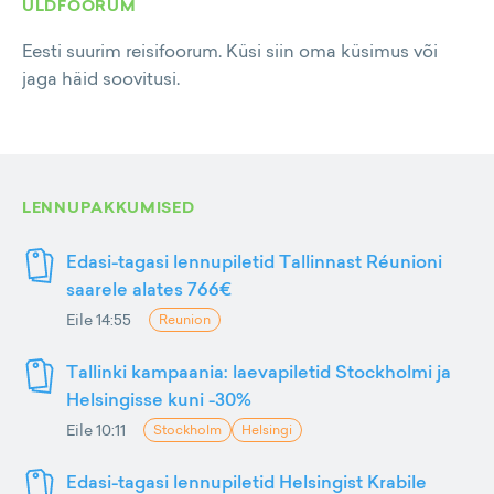
ÜLDFOORUM
Eesti suurim reisifoorum. Küsi siin oma küsimus või
jaga häid soovitusi.
LENNUPAKKUMISED
Edasi-tagasi lennupiletid Tallinnast Réunioni
saarele alates 766€
Eile 14:55
Reunion
Tallinki kampaania: laevapiletid Stockholmi ja
Helsingisse kuni -30%
Eile 10:11
Stockholm
Helsingi
Edasi-tagasi lennupiletid Helsingist Krabile