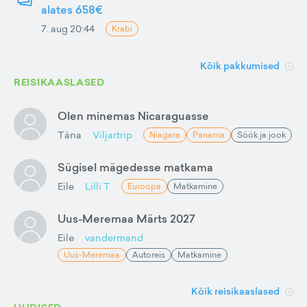
alates 658€
7. aug 20:44
Krabi
Kõik pakkumised
REISIKAASLASED
Olen minemas Nicaraguasse
Täna
Viljartrip
Niagara
Panama
Söök ja jook
Sügisel mägedesse matkama
Eile
Lilli T
Euroopa
Matkamine
Uus-Meremaa Märts 2027
Eile
vandermand
Uus-Meremaa
Autoreis
Matkamine
Kõik reisikaaslased