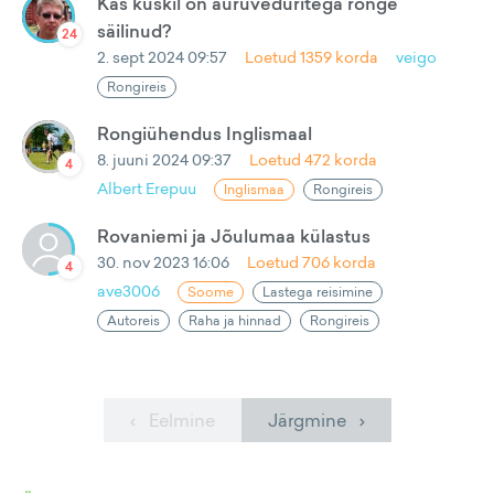
Kas kuskil on auruveduritega ronge
säilinud?
24
2. sept 2024 09:57
Loetud
1359
korda
veigo
Rongireis
Rongiühendus Inglismaal
8. juuni 2024 09:37
Loetud
472
korda
4
Albert Erepuu
Inglismaa
Rongireis
Rovaniemi ja Jõulumaa külastus
30. nov 2023 16:06
Loetud
706
korda
4
ave3006
Soome
Lastega reisimine
Autoreis
Raha ja hinnad
Rongireis
‹ Eelmine
Järgmine ›