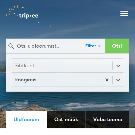
Otsi
Filter
Sihtkoht
Rongireis
Üldfoorum
Ost-müük
Vaba teema