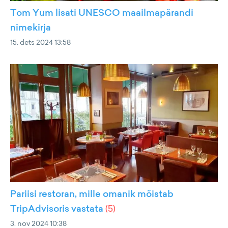
Tom Yum lisati UNESCO maailmapärandi
nimekirja
15. dets 2024 13:58
Pariisi restoran, mille omanik mõistab
TripAdvisoris vastata
(
5
)
3. nov 2024 10:38