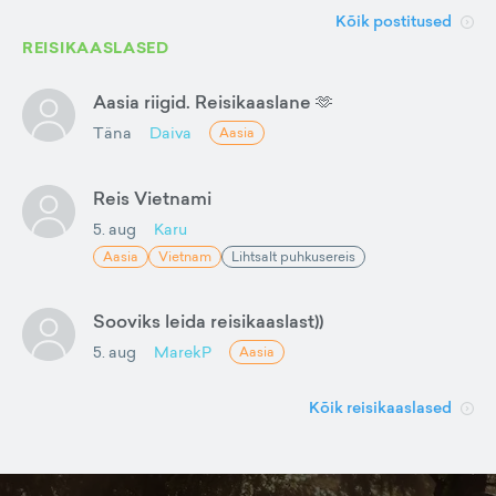
Kõik postitused
REISIKAASLASED
Aasia riigid. Reisikaaslane 🫶
Täna
Daiva
Aasia
Reis Vietnami
5. aug
Karu
Aasia
Vietnam
Lihtsalt puhkusereis
Sooviks leida reisikaaslast))
5. aug
MarekP
Aasia
Kõik reisikaaslased