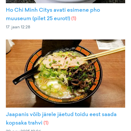
Ho Chi Minh Citys avati esimene pho
muuseum (pilet 25 eurot!)
(
1
)
17. jaan 12:28
Jaapanis võib järele jäetud toidu eest saada
kopsaka trahvi
(
1
)