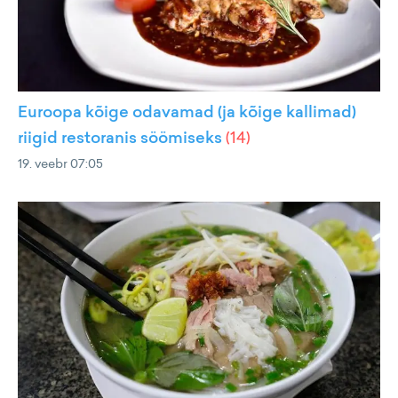
Euroopa kõige odavamad (ja kõige kallimad)
riigid restoranis söömiseks
(
14
)
19. veebr 07:05