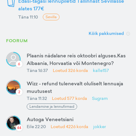
Edasi-tagasi lennupiletid Tallinnast Sevillasse
alates 177€
Täna 11:10
Sevilla
Kõik pakkumised
FOORUM
Plaanis nädalane reis oktoobri alguses.Kas
Albaania, Horvaatia või Montenegro?
6
Täna 16:37
Loetud
326
korda
kalle157
Wizz - refund tulenevalt oluliselt lennuaja
muutusest
2
Täna 11:32
Loetud
577
korda
Sugram
Lendamine ja lennufirmad
Autoga Veneetsiani
Eile 22:20
Loetud
4226
korda
jokker
44