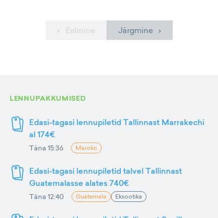
‹ Eelmine
Järgmine ›
LENNUPAKKUMISED
Edasi-tagasi lennupiletid Tallinnast Marrakechi
al 174€
Täna 15:36
Maroko
Edasi-tagasi lennupiletid talvel Tallinnast
Guatemalasse alates 740€
Täna 12:40
Guatemala
Eksootika