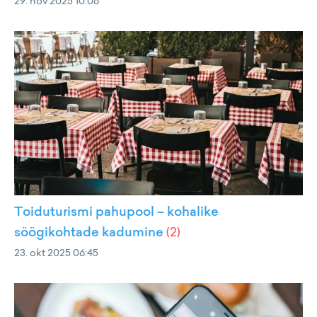
29. nov 2025 10:06
Toiduturismi pahupool – kohalike
söögikohtade kadumine
(
2
)
23. okt 2025 06:45