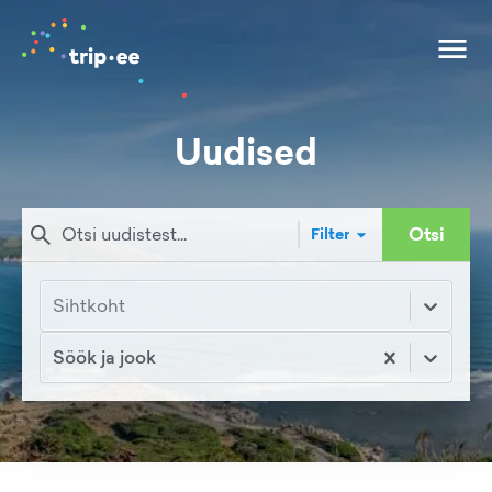
Uudised
Otsi
Filter
Sihtkoht
Söök ja jook