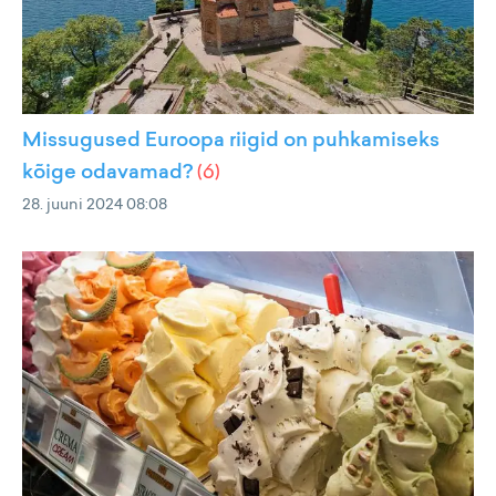
Missugused Euroopa riigid on puhkamiseks
kõige odavamad?
(
6
)
28. juuni 2024 08:08