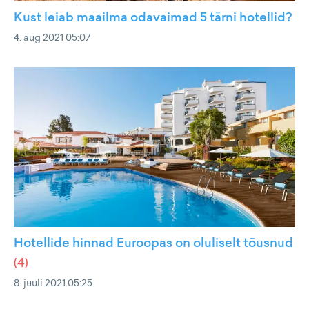
Kust leiab maailma odavaimad 5 tärni hotellid?
4. aug 2021 05:07
Hotellide hinnad Euroopas on oluliselt tõusnud
(
4
)
8. juuli 2021 05:25