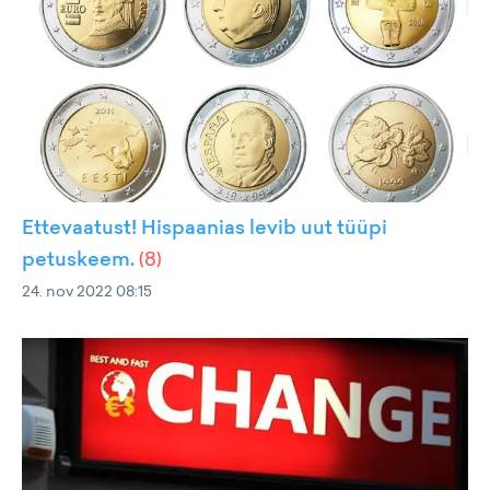
Ettevaatust! Hispaanias levib uut tüüpi
petuskeem.
(
8
)
24. nov 2022 08:15