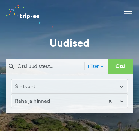
Uudised
Otsi
Filter
Sihtkoht
Raha ja hinnad