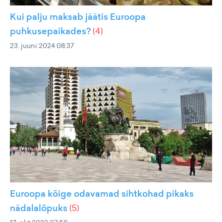
Kui palju maksab jäätis Euroopa
puhkusepaikades?
(
4
)
23. juuni 2024 08:37
Euroopa kõige odavamad sihtkohad pikaks
nädalalõpuks
(
5
)