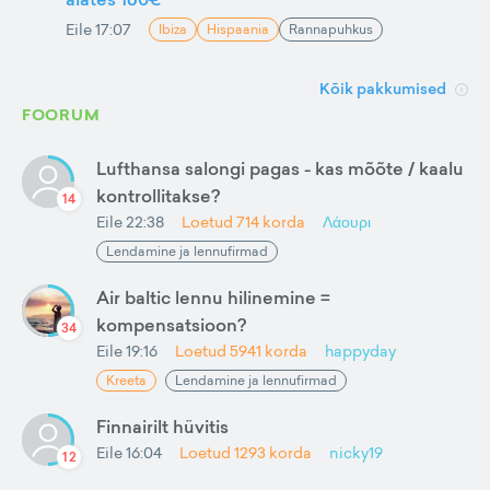
Eile 17:07
Ibiza
Hispaania
Rannapuhkus
Kõik pakkumised
FOORUM
Lufthansa salongi pagas - kas mõõte / kaalu
kontrollitakse?
14
Eile 22:38
Loetud
714
korda
Λάουρι
Lendamine ja lennufirmad
Air baltic lennu hilinemine =
kompensatsioon?
34
Eile 19:16
Loetud
5941
korda
happyday
Kreeta
Lendamine ja lennufirmad
Finnairilt hüvitis
Eile 16:04
Loetud
1293
korda
nicky19
12