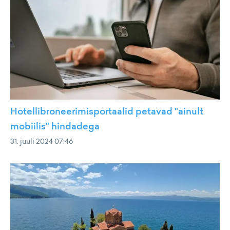
Hotellibroneerimisportaalid petavad "ainult
mobiilis" hindadega
31. juuli 2024 07:46