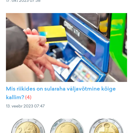
17. okt 2023 07:58
Mis riikides on sularaha väljavõtmine kõige
kallim?
(
4
)
13. veebr 2023 07:47