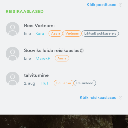
Kõik postitused
REISIKAASLASED
Reis Vietnami
Eile
Karu
Aasia
Vietnam
Lihtsalt puhkusereis
Sooviks leida reisikaaslast))
Eile
MarekP
Aasia
talvitumine
2. aug
TruT
Sri Lanka
Reisiideed
Kõik reisikaaslased