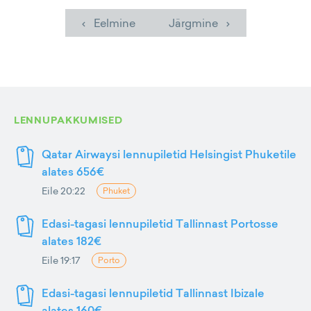
‹ Eelmine
Järgmine ›
LENNUPAKKUMISED
Qatar Airwaysi lennupiletid Helsingist Phuketile
alates 656€
Eile 20:22
Phuket
Edasi-tagasi lennupiletid Tallinnast Portosse
alates 182€
Eile 19:17
Porto
Edasi-tagasi lennupiletid Tallinnast Ibizale
alates 160€