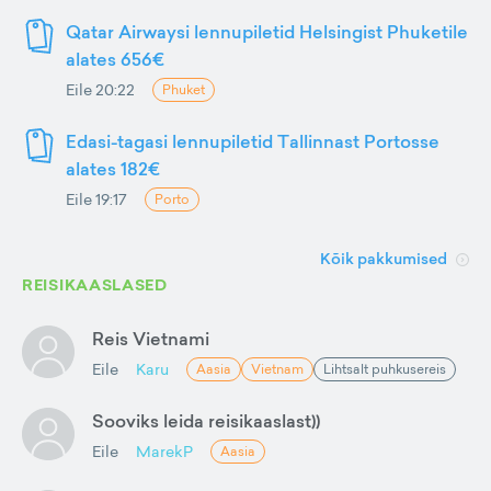
Qatar Airwaysi lennupiletid Helsingist Phuketile
alates 656€
Eile 20:22
Phuket
Edasi-tagasi lennupiletid Tallinnast Portosse
alates 182€
Eile 19:17
Porto
Kõik pakkumised
REISIKAASLASED
Reis Vietnami
Eile
Karu
Aasia
Vietnam
Lihtsalt puhkusereis
Sooviks leida reisikaaslast))
Eile
MarekP
Aasia