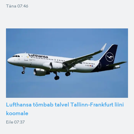
Täna 07:46
Lufthansa tõmbab talvel Tallinn-Frankfurt liini
koomale
Eile 07:37