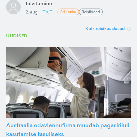
talvitumine
2. aug
TruT
Sri Lanka
Reisiideed
Kõik reisikaaslased
UUDISED
Austraalia odavlennufirma muudab pagasiriiuli
kasutamise tasuliseks