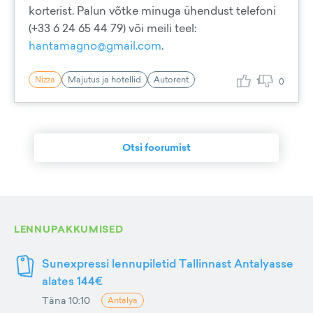
korterist. Palun võtke minuga ühendust telefoni
(+33 6 24 65 44 79) või meili teel:
hantamagno@gmail.com
.
Nizza
Majutus ja hotellid
Autorent
1
0
Otsi foorumist
LENNUPAKKUMISED
Sunexpressi lennupiletid Tallinnast Antalyasse
alates 144€
Täna 10:10
Antalya