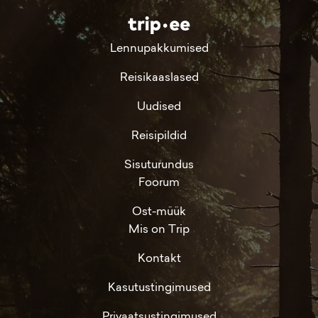
Lennupakkumised
Reisikaaslased
Uudised
Reisipildid
Sisuturundus
Foorum
Ost-müük
Mis on Trip
Kontakt
Kasutustingimused
Privaatsustingimused