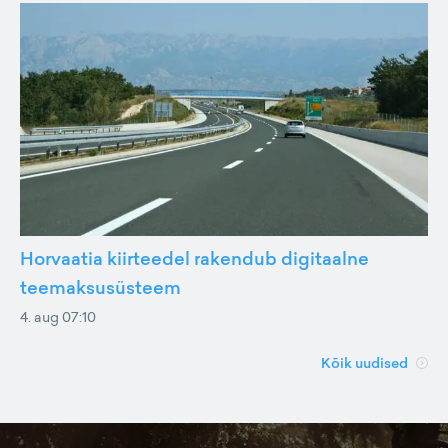
Horvaatia kiirteedel rakendub digitaalne
teemaksusüsteem
4. aug 07:10
Kõik uudised