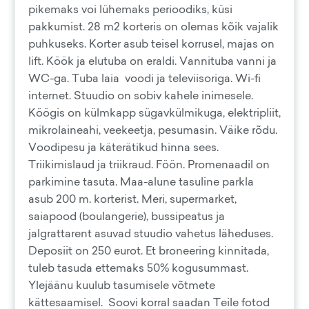
pikemaks voi lühemaks perioodiks, küsi
pakkumist. 28 m2 korteris on olemas kõik vajalik
puhkuseks. Korter asub teisel korrusel, majas on
lift. Köök ja elutuba on eraldi. Vannituba vanni ja
WC-ga. Tuba laia voodi ja televiisoriga. Wi-fi
internet. Stuudio on sobiv kahele inimesele.
Köögis on külmkapp sügavkülmikuga, elektripliit,
mikrolaineahi, veekeetja, pesumasin. Väike rõdu.
Voodipesu ja käterätikud hinna sees.
Triikimislaud ja triikraud. Föön. Promenaadil on
parkimine tasuta. Maa-alune tasuline parkla
asub 200 m. korterist. Meri, supermarket,
saiapood (boulangerie), bussipeatus ja
jalgrattarent asuvad stuudio vahetus läheduses.
Deposiit on 250 eurot. Et broneering kinnitada,
tuleb tasuda ettemaks 50% kogusummast.
Ylejäänu kuulub tasumisele võtmete
kättesaamisel. Soovi korral saadan Teile fotod