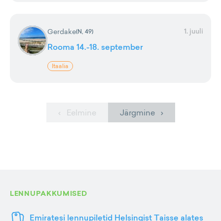
1. juuli
Gerdake
(
N, 49
)
Rooma 14.-18. september
Itaalia
‹ Eelmine
Järgmine ›
LENNUPAKKUMISED
Emiratesi lennupiletid Helsingist Taisse alates