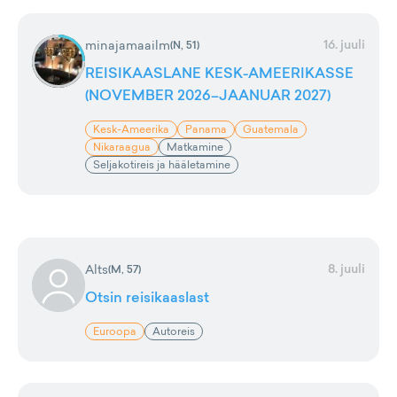
16. juuli
minajamaailm
(
N, 51
)
REISIKAASLANE KESK-AMEERIKASSE
(NOVEMBER 2026–JAANUAR 2027)
Kesk-Ameerika
Panama
Guatemala
Nikaraagua
Matkamine
Seljakotireis ja hääletamine
8. juuli
Alts
(
M, 57
)
Otsin reisikaaslast
Euroopa
Autoreis