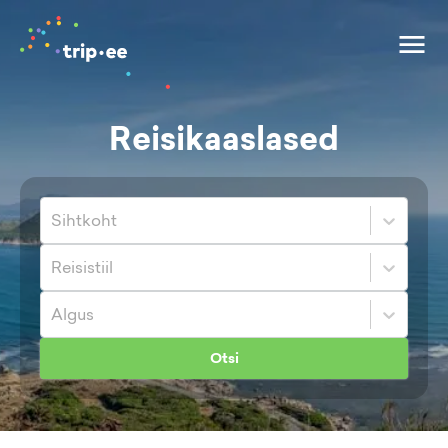
Reisikaaslased
Sihtkoht
Reisistiil
Algus
Otsi