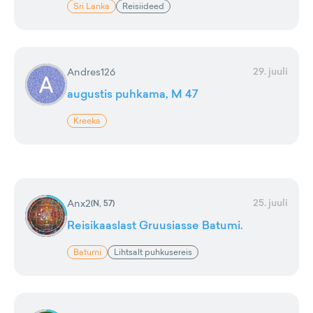
Sri Lanka
Reisiideed
29. juuli
Andres126
augustis puhkama, M 47
Kreeka
25. juuli
Anx2
(
N, 57
)
Reisikaaslast Gruusiasse Batumi.
Batumi
Lihtsalt puhkusereis