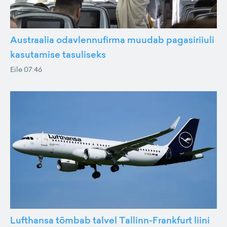
Austraalia odavlennufirma muudab pagasiriiuli
kasutamise tasuliseks
Eile 07:46
Lufthansa tõmbab talvel Tallinn-Frankfurt liini