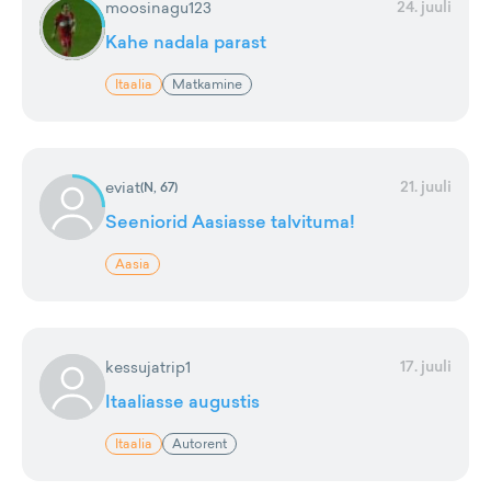
24. juuli
moosinagu123
Kahe nadala parast
Itaalia
Matkamine
21. juuli
eviat
(
N, 67
)
Seeniorid Aasiasse talvituma!
Aasia
17. juuli
kessujatrip1
Itaaliasse augustis
Itaalia
Autorent