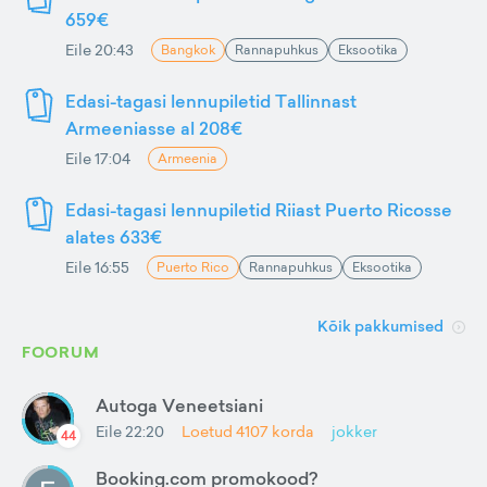
659€
Eile 20:43
Bangkok
Rannapuhkus
Eksootika
Edasi-tagasi lennupiletid Tallinnast
Armeeniasse al 208€
Eile 17:04
Armeenia
Edasi-tagasi lennupiletid Riiast Puerto Ricosse
alates 633€
Eile 16:55
Puerto Rico
Rannapuhkus
Eksootika
Kõik pakkumised
FOORUM
Autoga Veneetsiani
Eile 22:20
Loetud
4107
korda
jokker
44
Booking.com promokood?