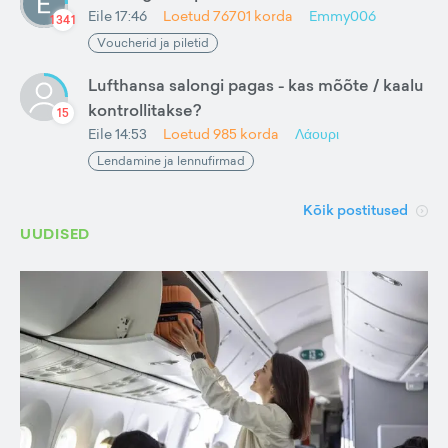
Eile 17:46
Loetud
76701
korda
Emmy006
1341
Voucherid ja piletid
Lufthansa salongi pagas - kas mõõte / kaalu
kontrollitakse?
15
Eile 14:53
Loetud
985
korda
Λάουρι
Lendamine ja lennufirmad
Kõik postitused
UUDISED