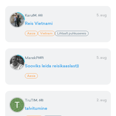
5. aug
Karu
(
M, 66
)
Reis Vietnami
Aasia
Vietnam
Lihtsalt puhkusereis
5. aug
MarekP
(
49
)
Sooviks leida reisikaaslast))
Aasia
2. aug
TruT
(
M, 68
)
talvitumine