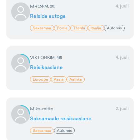
4. juuli
MRC4
(
M, 20
)
Reisida autoga
Saksamaa
Poola
Tšehhi
Itaalia
Autoreis
4. juuli
VIKTORK
(
M, 48
)
Reisikaaslane
Euroopa
Aasia
Aafrika
2. juuli
Miks-mitte
Saksamaale reisikaaslane
Saksamaa
Autoreis