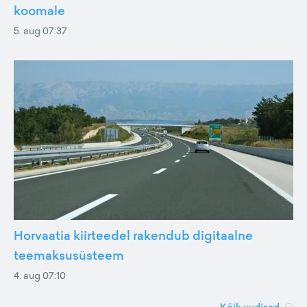
koomale
5. aug 07:37
Horvaatia kiirteedel rakendub digitaalne
teemaksusüsteem
4. aug 07:10
Kõik uudised