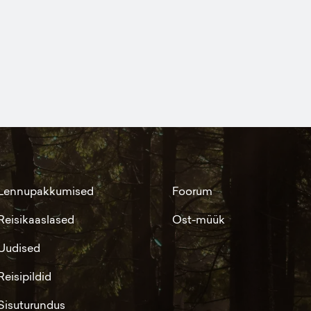
Lennupakkumised
Foorum
Reisikaaslased
Ost-müük
Uudised
Reisipildid
Sisuturundus