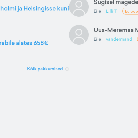
Sügisel mäged
kholmi ja Helsingisse kuni
Eile
Lilli T
Euroop
Uus-Meremaa M
Eile
vandermand
rabile alates 658€
Kõik pakkumised