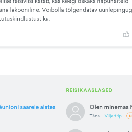
ise reisiviisi katab, kas keegi oskaks näpunäiteid
sna lakooniline. Võibolla tõlgendatav üürilepingu
tutuskindlustust ka.
REISIKAASLASED
éunioni saarele alates
Olen minemas 
Täna
Viljartrip
N