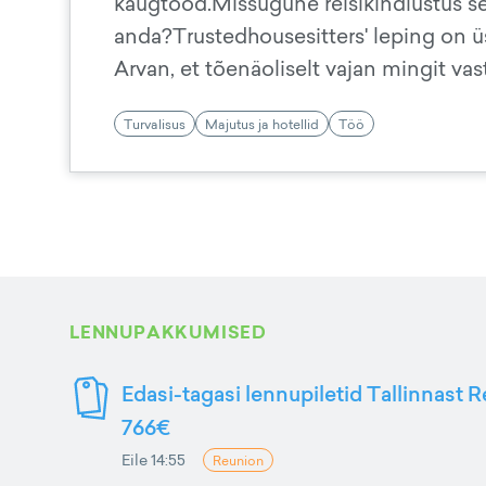
kaugtööd.Missugune reisikindlustus sell
anda?Trustedhousesitters' leping on ü
Arvan, et tõenäoliselt vajan mingit vas
Turvalisus
Majutus ja hotellid
Töö
LENNUPAKKUMISED
Edasi-tagasi lennupiletid Tallinnast R
766€
Eile 14:55
Reunion