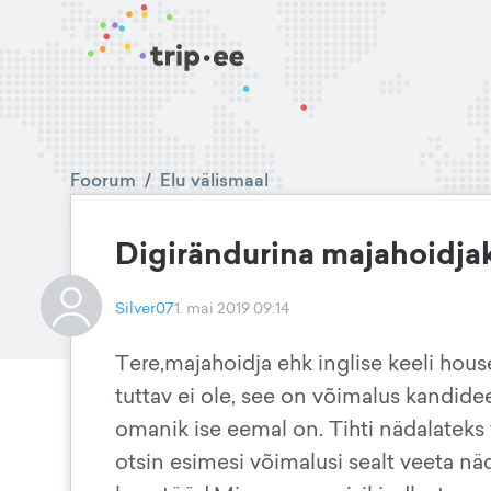
Foorum
/
Elu välismaal
Digirändurina majahoidjak
Silver07
1. mai 2019 09:14
Tere,majahoidja ehk inglise keeli hous
tuttav ei ole, see on võimalus kandide
omanik ise eemal on. Tihti nädalateks 
otsin esimesi võimalusi sealt veeta nä