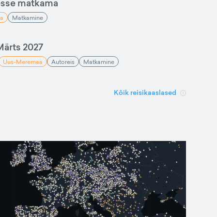
esse matkama
a
Matkamine
ärts 2027
Uus-Meremaa
Autoreis
Matkamine
Kõik reisikaaslased