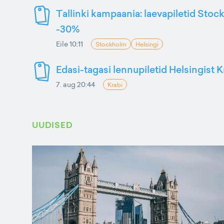
Tallinki kampaania: laevapiletid Stoc
-30%
Eile 10:11
Stockholm
Helsingi
Edasi-tagasi lennupiletid Helsingist K
7. aug 20:44
Krabi
UUDISED