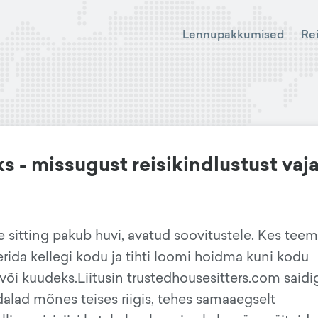
Lennupakkumised
Re
s - missugust reisikindlustust vaj
e sitting pakub huvi, avatud soovitustele. Kes tee
erida kellegi kodu ja tihti loomi hoidma kuni kodu
või kuudeks.Liitusin trustedhousesitters.com saidig
dalad mõnes teises riigis, tehes samaaegselt