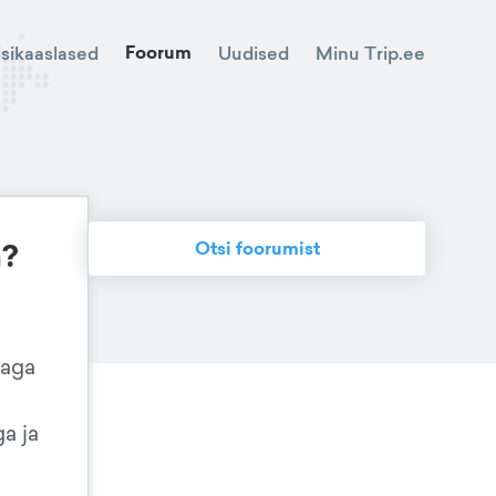
Foorum
Minu Trip.ee
isikaaslased
Uudised
a?
Otsi foorumist
maga
a ja