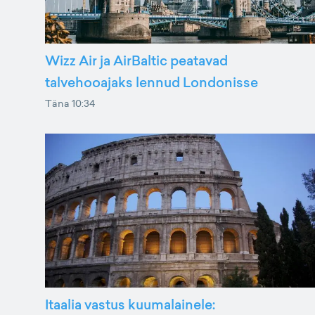
Wizz Air ja AirBaltic peatavad
talvehooajaks lennud Londonisse
Täna 10:34
Itaalia vastus kuumalainele: