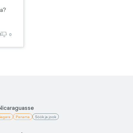
ga?
1
0
Nicaraguasse
iagara
Panama
Söök ja jook