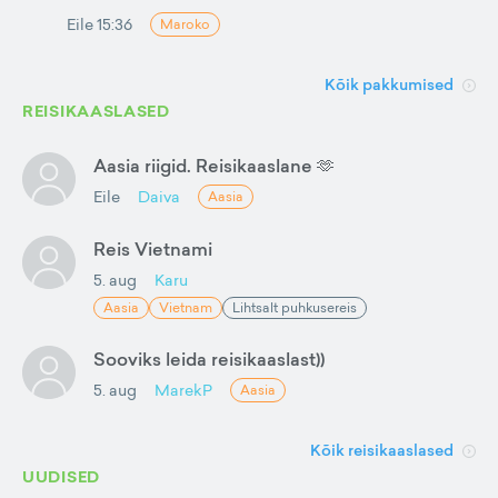
Eile 15:36
Maroko
Kõik pakkumised
REISIKAASLASED
Aasia riigid. Reisikaaslane 🫶
Eile
Daiva
Aasia
Reis Vietnami
5. aug
Karu
Aasia
Vietnam
Lihtsalt puhkusereis
Sooviks leida reisikaaslast))
5. aug
MarekP
Aasia
Kõik reisikaaslased
UUDISED