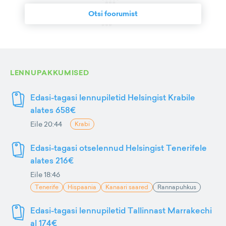
Otsi foorumist
LENNUPAKKUMISED
Edasi-tagasi lennupiletid Helsingist Krabile
alates 658€
Eile 20:44
Krabi
Edasi-tagasi otselennud Helsingist Tenerifele
alates 216€
Eile 18:46
Tenerife
Hispaania
Kanaari saared
Rannapuhkus
Edasi-tagasi lennupiletid Tallinnast Marrakechi
al 174€