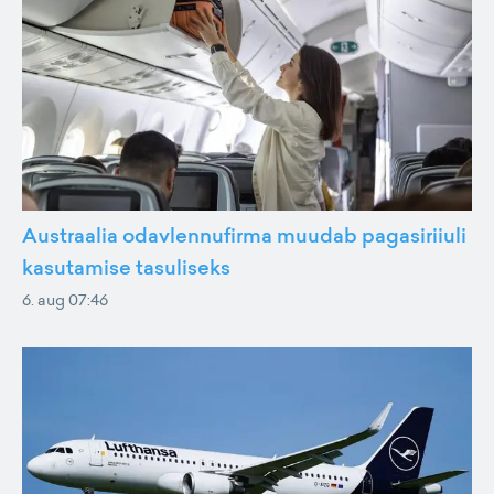
Austraalia odavlennufirma muudab pagasiriiuli
kasutamise tasuliseks
6. aug 07:46