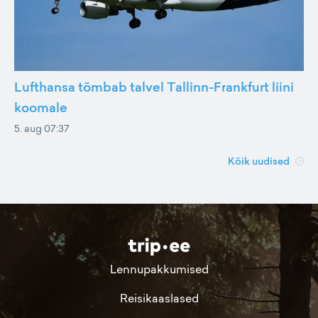
Lufthansa tõmbab talvel Tallinn-Frankfurt liini
koomale
5. aug 07:37
Kõik uudised
Lennupakkumised
Reisikaaslased