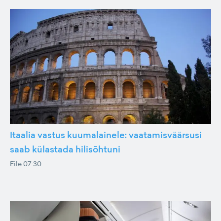
Itaalia vastus kuumalainele: vaatamisväärsusi
saab külastada hilisõhtuni
Eile 07:30