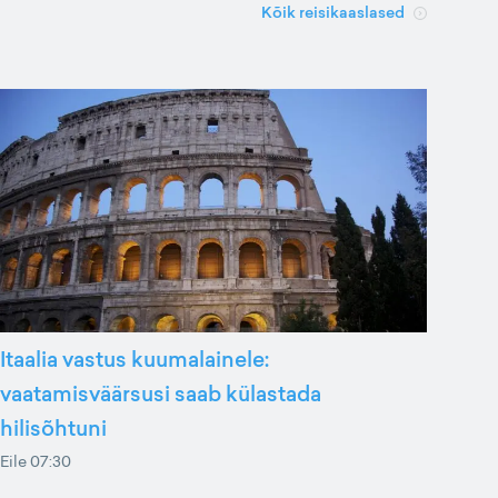
Kõik reisikaaslased
Itaalia vastus kuumalainele:
vaatamisväärsusi saab külastada
hilisõhtuni
Eile 07:30