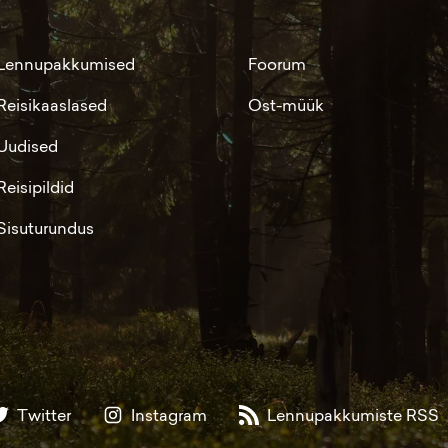
Lennupakkumised
Foorum
Reisikaaslased
Ost-müük
Uudised
Reisipildid
Sisuturundus
Twitter
Instagram
Lennupakkumiste RSS