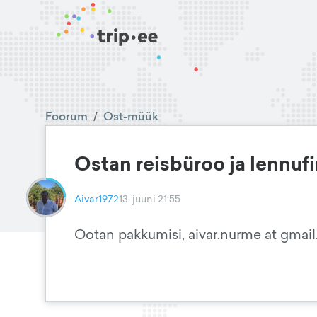
Foorum
/
Ost-müük
Ostan reisbüroo ja lennuf
Aivar1972
13. juuni 21:55
Ootan pakkumisi, aivar.nurme at gmai