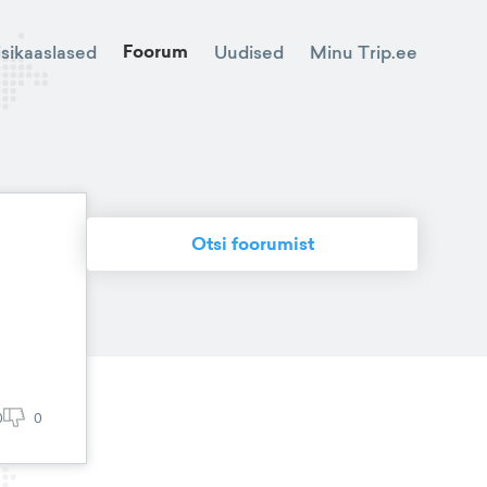
Foorum
Minu Trip.ee
isikaaslased
Uudised
Otsi foorumist
0
0