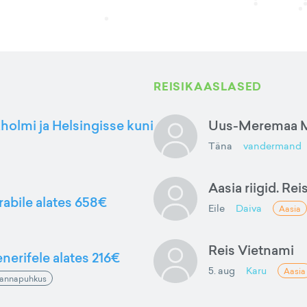
REISIKAASLASED
kholmi ja Helsingisse kuni
Uus-Meremaa M
Täna
vandermand
Aasia riigid. Rei
rabile alates 658€
Eile
Daiva
Aasia
Reis Vietnami
nerifele alates 216€
5. aug
Karu
Aasia
annapuhkus