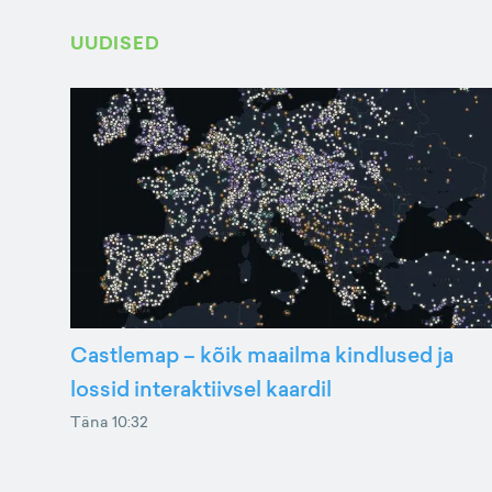
UUDISED
Castlemap – kõik maailma kindlused ja
lossid interaktiivsel kaardil
Täna 10:32