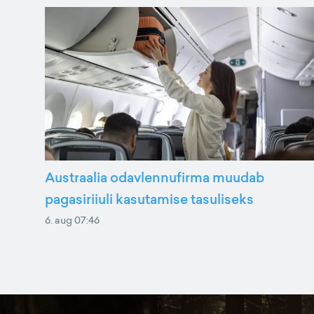
Austraalia odavlennufirma muudab
pagasiriiuli kasutamise tasuliseks
6. aug 07:46