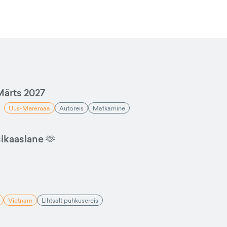
ärts 2027
Uus-Meremaa
Autoreis
Matkamine
sikaaslane 🫶
Vietnam
Lihtsalt puhkusereis