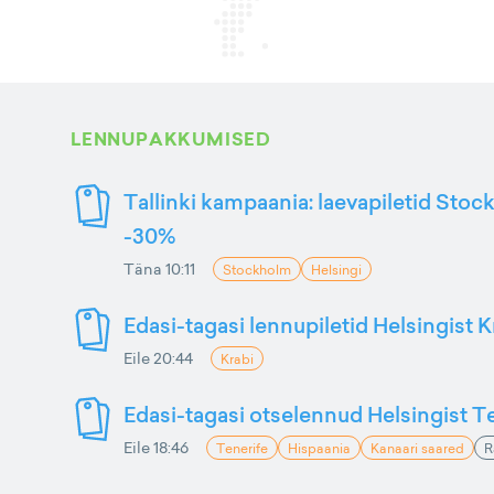
LENNUPAKKUMISED
Tallinki kampaania: laevapiletid Stoc
-30%
Täna 10:11
Stockholm
Helsingi
Edasi-tagasi lennupiletid Helsingist K
Eile 20:44
Krabi
Edasi-tagasi otselennud Helsingist Te
Eile 18:46
Tenerife
Hispaania
Kanaari saared
R