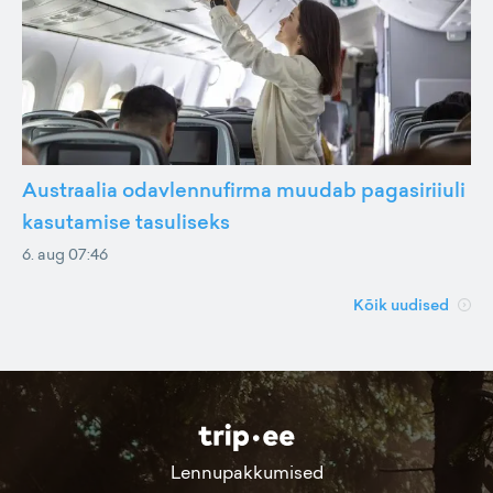
Austraalia odavlennufirma muudab pagasiriiuli
kasutamise tasuliseks
6. aug 07:46
Kõik uudised
Lennupakkumised