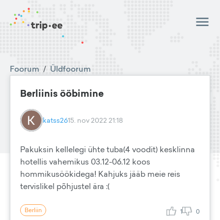
Foorum
/
Üldfoorum
Berliinis ööbimine
katss26
15. nov 2022 21:18
Pakuksin kellelegi ühte tuba(4 voodit) kesklinna
hotellis vahemikus 03.12-06.12 koos
hommikusöökidega! Kahjuks jääb meie reis
tervislikel põhjustel ära :(
Berliin
1
0