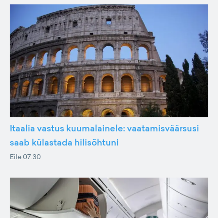
Itaalia vastus kuumalainele: vaatamisväärsusi
saab külastada hilisõhtuni
Eile 07:30