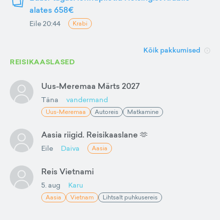
alates 658€
Eile 20:44
Krabi
Kõik pakkumised
REISIKAASLASED
Uus-Meremaa Märts 2027
Täna
vandermand
Uus-Meremaa
Autoreis
Matkamine
Aasia riigid. Reisikaaslane 🫶
Eile
Daiva
Aasia
Reis Vietnami
5. aug
Karu
Aasia
Vietnam
Lihtsalt puhkusereis