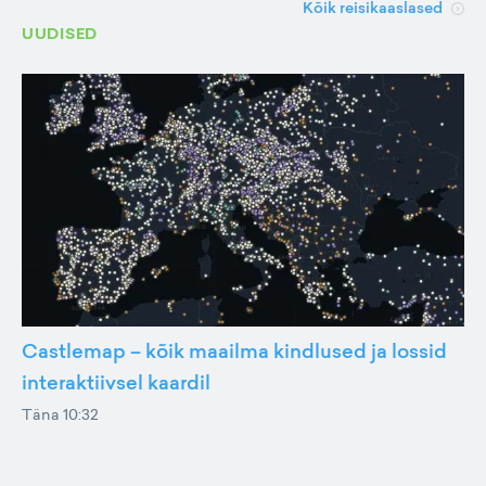
Kõik reisikaaslased
UUDISED
Castlemap – kõik maailma kindlused ja lossid
interaktiivsel kaardil
Täna 10:32