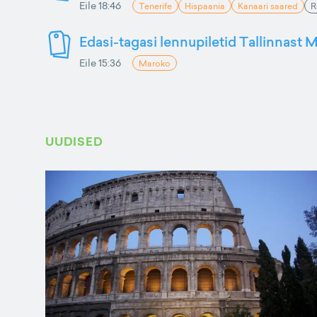
Eile 18:46
Tenerife
Hispaania
Kanaari saared
R
Edasi-tagasi lennupiletid Tallinnast M
Eile 15:36
Maroko
UUDISED