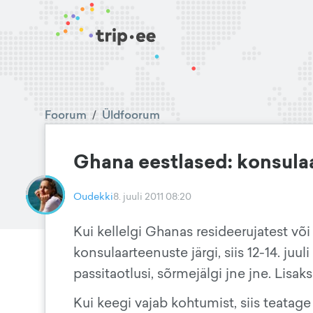
Foorum
/
Üldfoorum
Ghana eestlased: konsula
Oudekki
8. juuli 2011 08:20
Kui kellelgi Ghanas resideerujatest või 
konsulaarteenuste järgi, siis 12-14. ju
passitaotlusi, sõrmejälgi jne jne. Lisa
Kui keegi vajab kohtumist, siis teatage