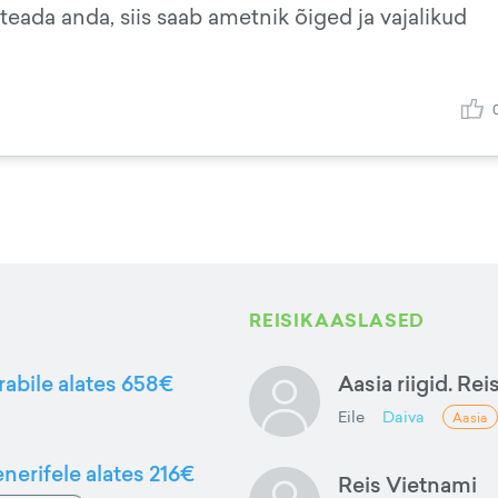
i teada anda, siis saab ametnik õiged ja vajalikud
REISIKAASLASED
rabile alates 658€
Aasia riigid. Rei
Eile
Daiva
Aasia
nerifele alates 216€
Reis Vietnami