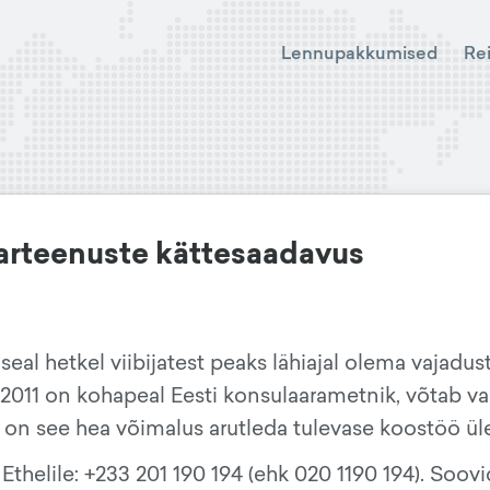
Lennupakkumised
Re
arteenuste kättesaadavus
seal hetkel viibijatest peaks lähiajal olema vajadus
uli 2011 on kohapeal Eesti konsulaarametnik, võtab v
ks on see hea võimalus arutleda tulevase koostöö ül
 Ethelile: +233 201 190 194 (ehk 020 1190 194). Soov