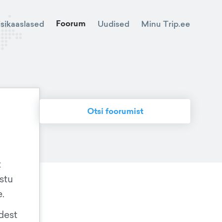
Foorum
Minu Trip.ee
isikaaslased
Uudised
Otsi foorumist
t
astu
e.
idest