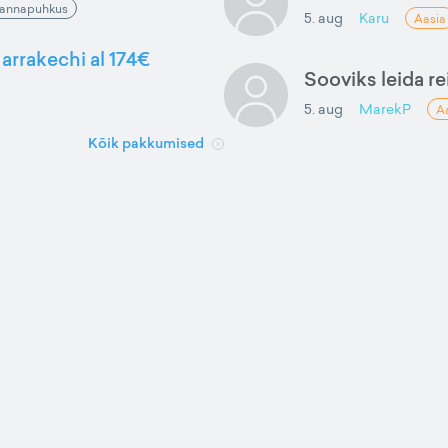
annapuhkus
5. aug
Karu
Aasia
arrakechi al 174€
Sooviks leida rei
5. aug
MarekP
A
Kõik pakkumised