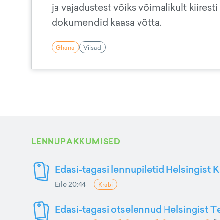
ja vajadustest võiks võimalikult kiirest
dokumendid kaasa võtta.
Ghana
Viisad
LENNUPAKKUMISED
Edasi-tagasi lennupiletid Helsingist K
Eile 20:44
Krabi
Edasi-tagasi otselennud Helsingist Te