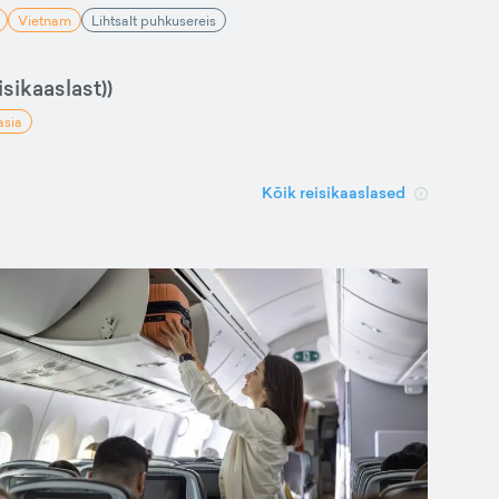
Vietnam
Lihtsalt puhkusereis
sikaaslast))
asia
Kõik reisikaaslased