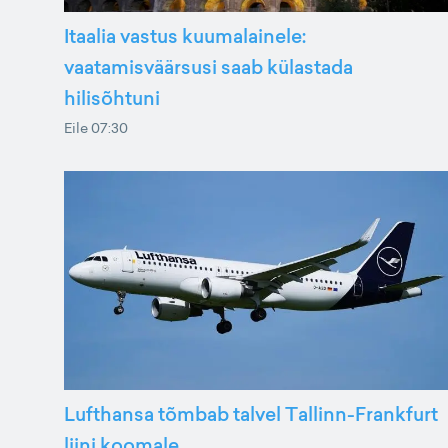
Itaalia vastus kuumalainele:
vaatamisväärsusi saab külastada
hilisõhtuni
Eile 07:30
Lufthansa tõmbab talvel Tallinn-Frankfurt
liini koomale