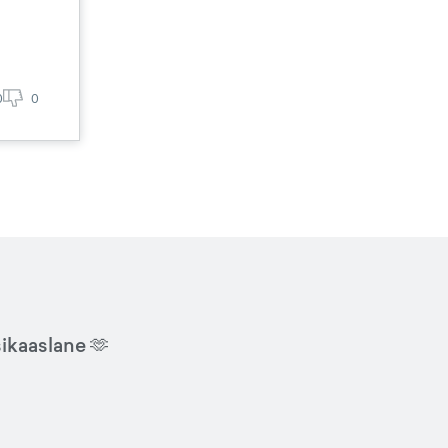
0
0
sikaaslane 🫶