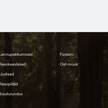
Lennupakkumised
Foorum
Reisikaaslased
Ost-müük
Uudised
Reisipildid
Sisuturundus