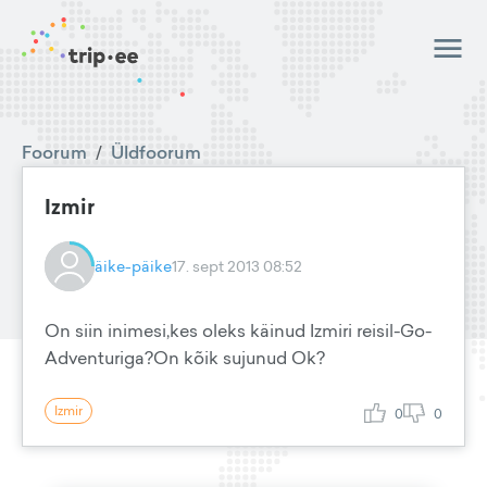
Foorum
/
Üldfoorum
Izmir
äike-päike
17. sept 2013 08:52
On siin inimesi,kes oleks käinud Izmiri reisil-Go-
Adventuriga?On kõik sujunud Ok?
Izmir
0
0