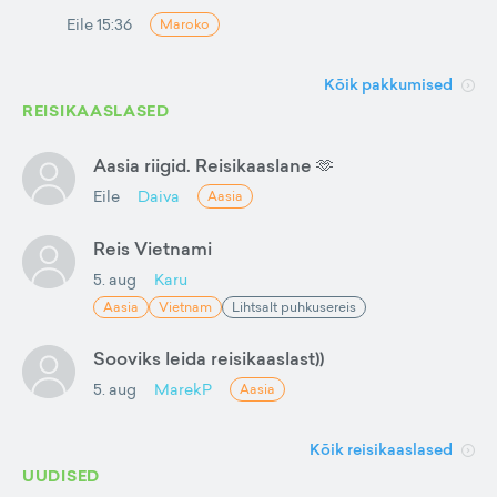
Eile 15:36
Maroko
Kõik pakkumised
REISIKAASLASED
Aasia riigid. Reisikaaslane 🫶
Eile
Daiva
Aasia
Reis Vietnami
5. aug
Karu
Aasia
Vietnam
Lihtsalt puhkusereis
Sooviks leida reisikaaslast))
5. aug
MarekP
Aasia
Kõik reisikaaslased
UUDISED