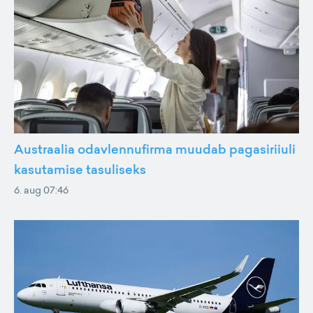
Austraalia odavlennufirma muudab pagasiriiuli
kasutamise tasuliseks
6. aug 07:46