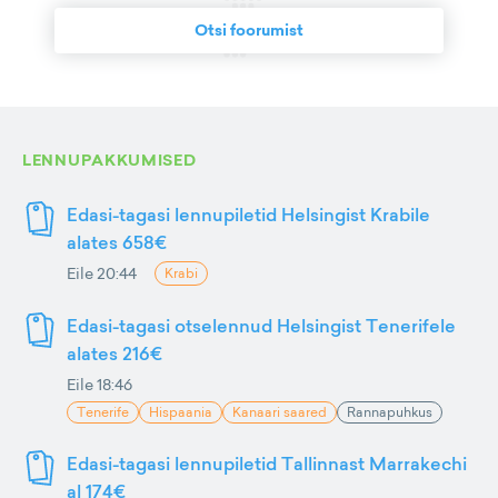
Otsi foorumist
LENNUPAKKUMISED
Edasi-tagasi lennupiletid Helsingist Krabile
alates 658€
Eile 20:44
Krabi
Edasi-tagasi otselennud Helsingist Tenerifele
alates 216€
Eile 18:46
Tenerife
Hispaania
Kanaari saared
Rannapuhkus
Edasi-tagasi lennupiletid Tallinnast Marrakechi
al 174€