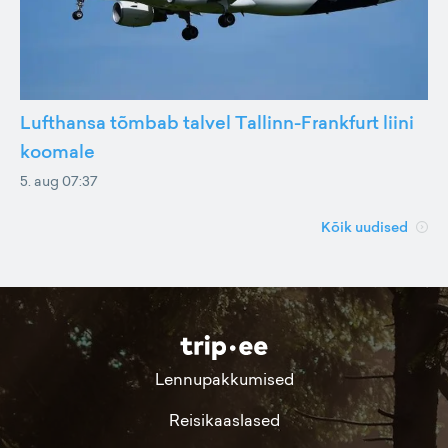
Lufthansa tõmbab talvel Tallinn-Frankfurt liini
koomale
5. aug 07:37
Kõik uudised
Lennupakkumised
Reisikaaslased