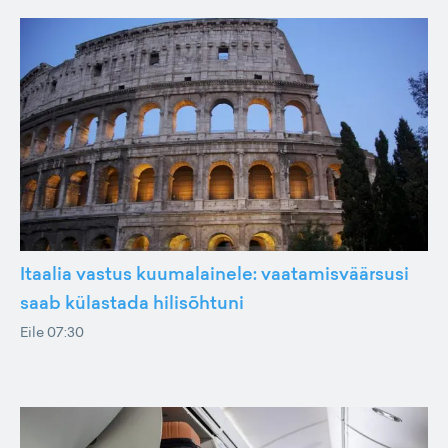
Itaalia vastus kuumalainele: vaatamisväärsusi
saab külastada hilisõhtuni
Eile 07:30