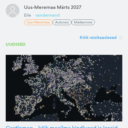
Uus-Meremaa Märts 2027
Eile
vandermand
Uus-Meremaa
Autoreis
Matkamine
Kõik reisikaaslased
UUDISED
Castlemap – kõik maailma kindlused ja lossid