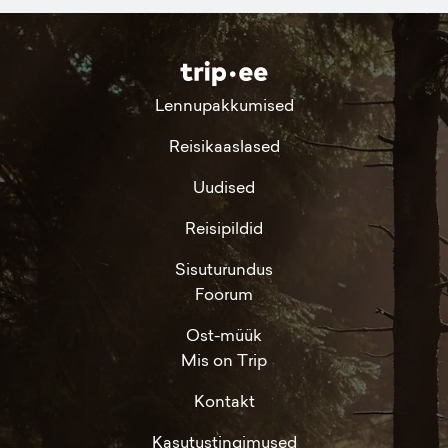
Lennupakkumised
Reisikaaslased
Uudised
Reisipildid
Sisuturundus
Foorum
Ost-müük
Mis on Trip
Kontakt
Kasutustingimused