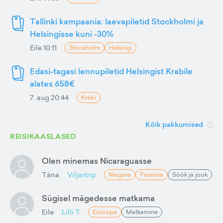
Tallinki kampaania: laevapiletid Stockholmi ja
Helsingisse kuni -30%
Eile 10:11
Stockholm
Helsingi
Edasi-tagasi lennupiletid Helsingist Krabile
alates 658€
7. aug 20:44
Krabi
Kõik pakkumised
REISIKAASLASED
Olen minemas Nicaraguasse
Täna
Viljartrip
Niagara
Panama
Söök ja jook
Sügisel mägedesse matkama
Eile
Lilli T
Euroopa
Matkamine