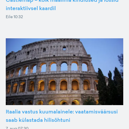
interaktiivsel kaardil
Eile 10:32
Itaalia vastus kuumalainele: vaatamisväärsusi
saab külastada hilisõhtuni
7. aug 07:30