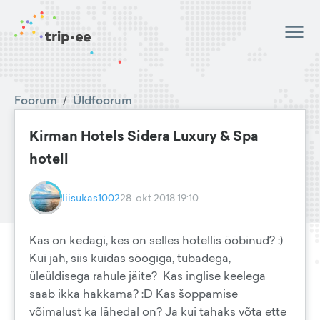
Foorum
/
Üldfoorum
Kirman Hotels Sidera Luxury & Spa
hotell
liisukas1002
28. okt 2018 19:10
Kas on kedagi, kes on selles hotellis ööbinud? :)
Kui jah, siis kuidas söögiga, tubadega,
üleüldisega rahule jäite? Kas inglise keelega
saab ikka hakkama? :D Kas šoppamise
võimalust ka lähedal on? Ja kui tahaks võta ette