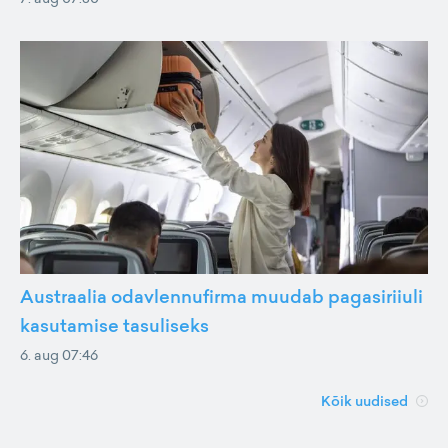
Austraalia odavlennufirma muudab pagasiriiuli
kasutamise tasuliseks
6. aug 07:46
Kõik uudised