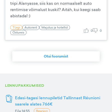
tripi Alanyasse, siis kas on normaalselt auto
rentimise võimalust kuskil? Aitäh, kui keegi saab
abistada! :)
Türgi
Autorent
Majutus ja hotellid
0
0
Ostureis
Otsi foorumist
LENNUPAKKUMISED
Edasi-tagasi lennupiletid Tallinnast Réunioni
saarele alates 766€
Eile 14:55
Reunion