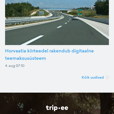
Horvaatia kiirteedel rakendub digitaalne
teemaksusüsteem
4. aug 07:10
Kõik uudised