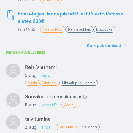
Edasi-tagasi lennupiletid Riiast Puerto Ricosse
alates 633€
Eile 16:55
Puerto Rico
Rannapuhkus
Eksootika
Kõik pakkumised
REISIKAASLASED
Reis Vietnami
5. aug
Karu
Aasia
Vietnam
Lihtsalt puhkusereis
Sooviks leida reisikaaslast))
5. aug
MarekP
Aasia
talvitumine
2. aug
TruT
Sri Lanka
Reisiideed