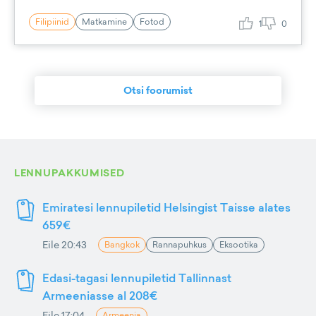
Filipiinid
Matkamine
Fotod
1
0
Otsi foorumist
LENNUPAKKUMISED
Emiratesi lennupiletid Helsingist Taisse alates
659€
Eile 20:43
Bangkok
Rannapuhkus
Eksootika
Edasi-tagasi lennupiletid Tallinnast
Armeeniasse al 208€
Eile 17:04
Armeenia