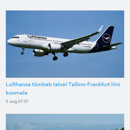
Lufthansa tõmbab talvel Tallinn-Frankfurt liini
koomale
5. aug 07:37