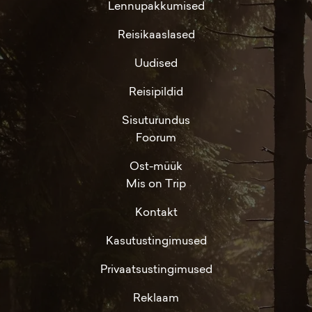
Lennupakkumised
Reisikaaslased
Uudised
Reisipildid
Sisuturundus
Foorum
Ost-müük
Mis on Trip
Kontakt
Kasutustingimused
Privaatsustingimused
Reklaam