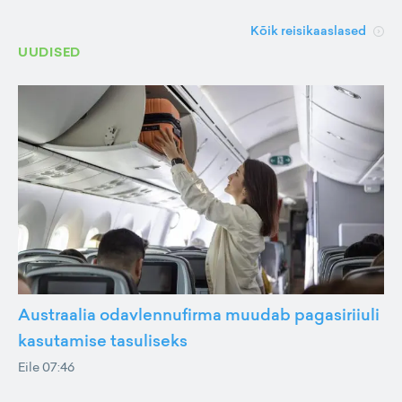
Kõik reisikaaslased
UUDISED
Austraalia odavlennufirma muudab pagasiriiuli
kasutamise tasuliseks
Eile 07:46