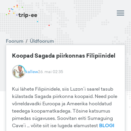
Foorum
/
Üldfoorum
Koopad Sagada piirkonnas Filipiinidel
kallew
26. mai 02:35
Kui lähete Filipiinidele, siis Luzon´i saarel tasub
külastada Sagada piirkonna koopaid. Need pole
võrreldavadki Euroopa ja Ameerika hooldatud
teedega koopamatkadega. Tõsine katsumus
pimedas sügavuses. Soovitan eriti Sumaguing
Cave´i ... võite siit ise lugeda elamustest
BLOGI