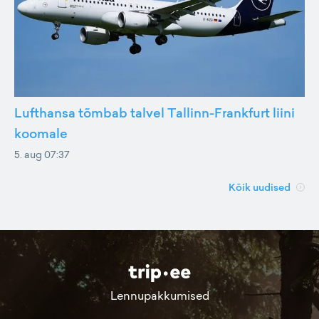
Lufthansa tõmbab talvel Tallinn-Frankfurt liini
koomale
5. aug 07:37
Kõik uudised
Lennupakkumised