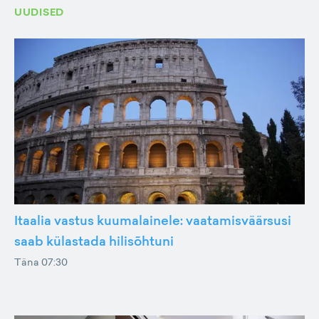
UUDISED
Itaalia vastus kuumalainele: vaatamisväärsusi
saab külastada hilisõhtuni
Täna 07:30