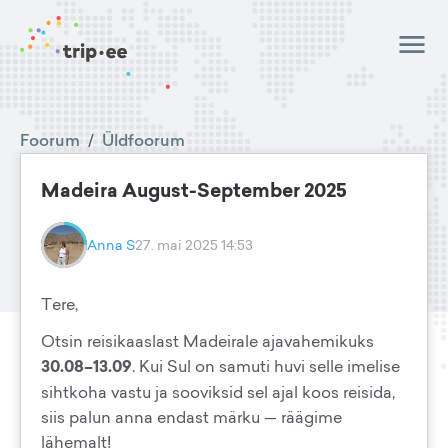
Foorum
/
Üldfoorum
Madeira August-September 2025
Anna S
27. mai 2025 14:53
Tere,
Otsin reisikaaslast Madeirale ajavahemikuks
30.08–13.09
. Kui Sul on samuti huvi selle imelise
sihtkoha vastu ja sooviksid sel ajal koos reisida,
siis palun anna endast märku — räägime
lähemalt!