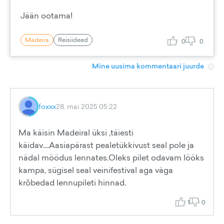
Jään ootama!
Madeira
Reisiideed
0
0
Mine uusima kommentaari juurde
foxxx
28. mai 2025 05:22
Ma käisin Madeiral üksi ,täiesti
käidav....Aasiapärast pealetükkivust seal pole ja
nädal möödus lennates.Oleks pilet odavam lööks
kampa, sügisel seal veinifestival aga väga
krõbedad lennupileti hinnad.
1
0