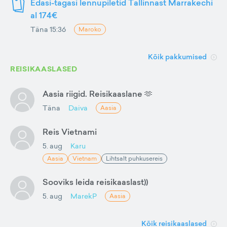
Edasi-tagasi lennupiletid Tallinnast Marrakechi
al 174€
Täna 15:36
Maroko
Kõik pakkumised
REISIKAASLASED
Aasia riigid. Reisikaaslane 🫶
Täna
Daiva
Aasia
Reis Vietnami
5. aug
Karu
Aasia
Vietnam
Lihtsalt puhkusereis
Sooviks leida reisikaaslast))
5. aug
MarekP
Aasia
Kõik reisikaaslased