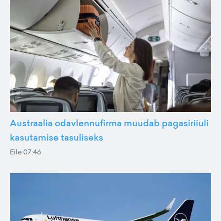
Austraalia odavlennufirma muudab pagasiriiuli
kasutamise tasuliseks
Eile 07:46