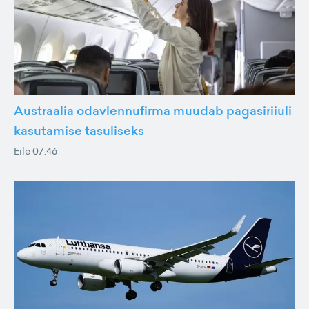
Austraalia odavlennufirma muudab pagasiriiuli
kasutamise tasuliseks
Eile 07:46