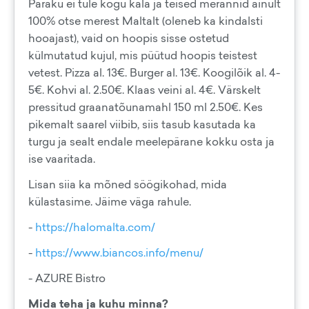
Paraku ei tule kogu kala ja teised merannid ainult
100% otse merest Maltalt (oleneb ka kindalsti
hooajast), vaid on hoopis sisse ostetud
külmutatud kujul, mis püütud hoopis teistest
vetest. Pizza al. 13€. Burger al. 13€. Koogilõik al. 4-
5€. Kohvi al. 2.50€. Klaas veini al. 4€. Värskelt
pressitud graanatõunamahl 150 ml 2.50€. Kes
pikemalt saarel viibib, siis tasub kasutada ka
turgu ja sealt endale meelepärane kokku osta ja
ise vaaritada.
Lisan siia ka mõned söögikohad, mida
külastasime. Jäime väga rahule.
-
https://halomalta.com/
-
https://www.biancos.info/menu/
- AZURE Bistro
Mida teha ja kuhu minna?