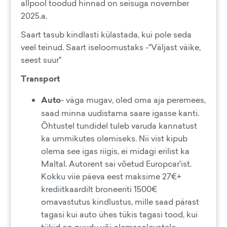
allpool toodud hinnad on seisuga november
2025.a.
Saart tasub kindlasti külastada, kui pole seda
veel teinud. Saart iseloomustaks -"Väljast väike,
seest suur"
Transport
Auto
- väga mugav, oled oma aja peremees,
saad minna uudistama saare igasse kanti.
Õhtustel tundidel tuleb varuda kannatust
ka ummikutes olemiseks. Nii vist kipub
olema see igas riigis, ei midagi erilist ka
Maltal. Autorent sai võetud Europcar'ist.
Kokku viie päeva eest maksime 27€+
krediitkaardilt broneeriti 1500€
omavastutus kindlustus, mille saad pärast
tagasi kui auto ühes tükis tagasi tood, kui