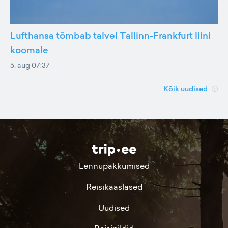
Lufthansa tõmbab talvel Tallinn-Frankfurt liini
koomale
5. aug 07:37
Kõik uudised
Lennupakkumised
Reisikaaslased
Uudised