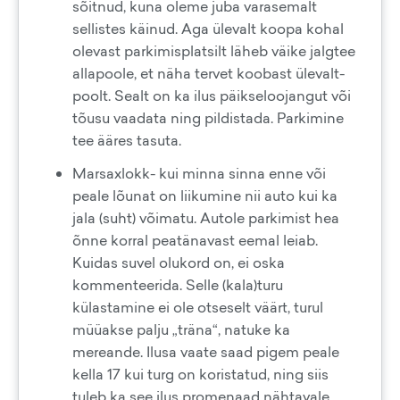
sõitnud, kuna oleme juba varasemalt
sellistes käinud. Aga ülevalt koopa kohal
olevast parkimisplatsilt läheb väike jalgtee
allapoole, et näha tervet koobast ülevalt-
poolt. Sealt on ka ilus päikseloojangut või
tõusu vaadata ning pildistada. Parkimine
tee ääres tasuta.
Marsaxlokk- kui minna sinna enne või
peale lõunat on liikumine nii auto kui ka
jala (suht) võimatu. Autole parkimist hea
õnne korral peatänavast eemal leiab.
Kuidas suvel olukord on, ei oska
kommenteerida. Selle (kala)turu
külastamine ei ole otseselt väärt, turul
müüakse palju „träna“, natuke ka
mereande. Ilusa vaate saad pigem peale
kella 17 kui turg on koristatud, ning siis
tuleb ka see ilus promenaad nähtavale