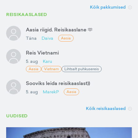
Kõik pakkumised
REISIKAASLASED
Aasia riigid. Reisikaaslane 🫶
Täna
Daiva
Aasia
Reis Vietnami
5. aug
Karu
Aasia
Vietnam
Lihtsalt puhkusereis
Sooviks leida reisikaaslast))
5. aug
MarekP
Aasia
Kõik reisikaaslased
UUDISED