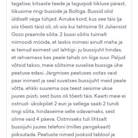
tagatise, kitsaste teede ja tagurpidi liikluse pärast,
liikusime ringi busside ja Boltiga. Bussid olid
üldiselt väga tühjad. Ainuke kord, kus see täis (ja
siis tõesti täis) oli, oli siis kui tahtsime St Juliansist
Gozo praamile sõita. 2 bussi sõitis tuimalt
niimoodi mööda, et laskis inimesi ainult maha ja
ei teinud esimest ust lahtigi- ju bussijuht hindas,
et rahvamass kes peale tahab on liiga suur. Paljud
võtsid takso, meie sõitsime suvalise bussiga ühe
peatuse edasi. Järgmises peatuses ootas vaid
paar inimest ja seal suvatses bussijuht meid peale
võtta, ehkki suurema osa teest seisime ukse
juures püsti, sest buss oli tõesti täis. Kaarti meie ei
ostnud- üksikpilet 2 euri ja sellega saab 2 tundi
ringi sõita, hindaseime selle odavamaks, sest
olime vaid 4 päeva. Ostmiseks tuli lihtsalt
bussijuhi juures telefoni (milles pangakaart)
piiksutada. Peatuste nimed jooksid tablool ja