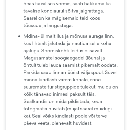
heas füüsilises vormis, saab hakkama ka
tavalise kondiaurul sõitva jalgrattaga.
Saarel on ka mägisemaid teid koos
tõusude ja langustega.
Mdina- ülimalt ilus ja mõnusa auraga linn,
kus lihtsalt jalutada ja nautida selle koha
ajalugu. Söömiskohti leidus piisavalt.
Magusamatel söögiaegadel (lõunal ja
õhtul) tuleb lauda saamist pikemalt oodata.
Parkida saab linnamüürist väljaspool. Suvel
minna kindlasti varem kohale, enne
suuremate turistigruppide tulekut, muidu on
kõik tänavad inimesi paksult täis.
Sealkandis on mida pildistada, keda
fotograafia huvitab (mujal saarel muidugi
ka). Seal võiks kindlasti poole või terve
päeva veeta, olenevalt huvidest.