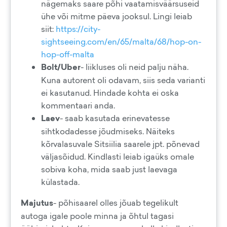
nägemaks saare põhi vaatamisväärsuseid
ühe või mitme päeva jooksul. Lingi leiab
siit:
https://city-
sightseeing.com/en/65/malta/68/hop-on-
hop-off-malta
Bolt/Uber
- liikluses oli neid palju näha.
Kuna autorent oli odavam, siis seda varianti
ei kasutanud. Hindade kohta ei oska
kommentaari anda.
Laev
- saab kasutada erinevatesse
sihtkodadesse jõudmiseks. Näiteks
kõrvalasuvale Sitsiilia saarele jpt. põnevad
väljasõidud. Kindlasti leiab igaüks omale
sobiva koha, mida saab just laevaga
külastada.
Majutus
- põhisaarel olles jõuab tegelikult
autoga igale poole minna ja õhtul tagasi