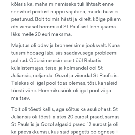
kõlaris ka, maha minemiseks tuli lihtsalt enne
soovitud peatust nuppu vajutada, muidu buss ei
peatunud. Bolt toimis hästi ja kiirelt, kõige pikem
ots viimasel hommikul St Paul´sist lennujaama
läks meile 20 euri maksma.
Majutus oli odav ja broneerisime jooksvalt. Kuna
turismihooaeg läbi, siis saadavusega probleemi
polnud. Ööbisime esimeselt ööl Rabatis
külalistemajas, teisel ja kolmandal ööl St
Juliansis, neljandal Gozol ja viiendal St Paul´s is.
Telekas oli igal pool toas olemas, tõsi, kanaleid
tõesti vähe. Hommikusöök oli igal pool väga
maitsev.
Toit oli tõesti kallis, aga sõltus ka asukohast. St
Juliansis oli tõesti alates 20 eurost praad, samas
St Pauls´is ja Gozol algasid praed 12 eurost ja oli
ka päevakkumisi, kus said spagetti bolognese +