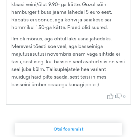
klaasi veini/õlut 9.90- ga kätte. Gozol sõin
hamburgerit bussijaama lähedal 5 euro eest.
Rabatis ei söönud, aga kohvi ja saiakese sai
hommikul 1.50-ga kätte. Praed olid suured.
Ilm oli mõnus, aga õhtul läks üsna jahedaks.
Merevesi tõesti soe veel, aga basseiniga
majutusasutusi novembris enam väga sihtida ei
tasu, sest isegi kui bassein veel avatud siis on vesi
seal juba külm. Talisuplejatele hea variant
muidugi häid pilte saada, sest teisi inimesi
basseini ümber peaaegu kunagi pole :)
1
0
Otsi foorumist