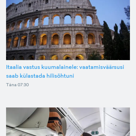
Itaalia vastus kuumalainele: vaatamisväärsusi
saab külastada hilisõhtuni
Täna 07:30