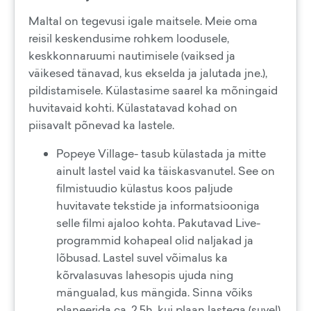
Maltal on tegevusi igale maitsele. Meie oma
reisil keskendusime rohkem loodusele,
keskkonnaruumi nautimisele (vaiksed ja
väikesed tänavad, kus ekselda ja jalutada jne.),
pildistamisele. Külastasime saarel ka mõningaid
huvitavaid kohti. Külastatavad kohad on
piisavalt põnevad ka lastele.
Popeye Village- tasub külastada ja mitte
ainult lastel vaid ka täiskasvanutel. See on
filmistuudio külastus koos paljude
huvitavate tekstide ja informatsiooniga
selle filmi ajaloo kohta. Pakutavad Live-
programmid kohapeal olid naljakad ja
lõbusad. Lastel suvel võimalus ka
kõrvalasuvas lahesopis ujuda ning
mängualad, kus mängida. Sinna võiks
planeerida ca. 2,5h, kui plaan lastega (suvel)