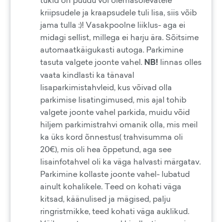
tükid on puudu või olemasolevatele
kriipsudele ja kraapsudele tuli lisa, siis võib
jama tulla :)! Vasakpoolne liiklus- aga ei
midagi sellist, millega ei harju ära. Sõitsime
automaatkäigukasti autoga. Parkimine
tasuta valgete joonte vahel.
NB!
linnas olles
vaata kindlasti ka tänaval
lisaparkimistahvleid, kus võivad olla
parkimise lisatingimused, mis ajal tohib
valgete joonte vahel parkida, muidu võid
hiljem parkimistrahvi omanik olla, mis meil
ka üks kord õnnestus( trahvisumma oli
20€), mis oli hea õppetund, aga see
lisainfotahvel oli ka väga halvasti märgatav.
Parkimine kollaste joonte vahel- lubatud
ainult kohalikele. Teed on kohati väga
kitsad, käänulised ja mägised, palju
ringristmikke, teed kohati väga auklikud.