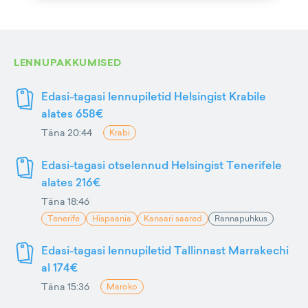
LENNUPAKKUMISED
Edasi-tagasi lennupiletid Helsingist Krabile
alates 658€
Täna 20:44
Krabi
Edasi-tagasi otselennud Helsingist Tenerifele
alates 216€
Täna 18:46
Tenerife
Hispaania
Kanaari saared
Rannapuhkus
Edasi-tagasi lennupiletid Tallinnast Marrakechi
al 174€
Täna 15:36
Maroko