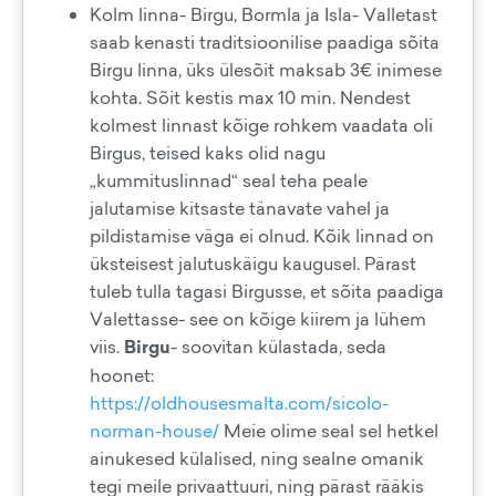
Kolm linna- Birgu, Bormla ja Isla- Valletast
saab kenasti traditsioonilise paadiga sõita
Birgu linna, üks ülesõit maksab 3€ inimese
kohta. Sõit kestis max 10 min. Nendest
kolmest linnast kõige rohkem vaadata oli
Birgus, teised kaks olid nagu
„kummituslinnad“ seal teha peale
jalutamise kitsaste tänavate vahel ja
pildistamise väga ei olnud. Kõik linnad on
üksteisest jalutuskäigu kaugusel. Pärast
tuleb tulla tagasi Birgusse, et sõita paadiga
Valettasse- see on kõige kiirem ja lühem
viis.
Birgu
- soovitan külastada, seda
hoonet:
https://oldhousesmalta.com/sicolo-
norman-house/
Meie olime seal sel hetkel
ainukesed külalised, ning sealne omanik
tegi meile privaattuuri, ning pärast rääkis