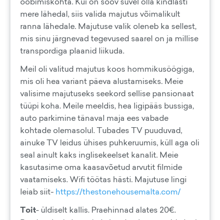
ööbimiskohta. Kui on soov suvel olla kindlasti
mere lähedal, siis valida majutus võimalikult
ranna lähedale. Majutuse valik oleneb ka sellest,
mis sinu järgnevad tegevused saarel on ja millise
transpordiga plaanid liikuda.
Meil oli valitud majutus koos hommikusöögiga,
mis oli hea variant päeva alustamiseks. Meie
valisime majutuseks seekord sellise pansionaat
tüüpi koha. Meile meeldis, hea ligipääs bussiga,
auto parkimine tänaval maja ees vabade
kohtade olemasolul. Tubades TV puuduvad,
ainuke TV leidus ühises puhkeruumis, küll aga oli
seal ainult kaks inglisekeelset kanalit. Meie
kasutasime oma kaasavõetud arvutit filmide
vaatamiseks. Wifi töötas hästi. Majutuse lingi
leiab siit-
https://thestonehousemalta.com/
Toit
- üldiselt kallis. Praehinnad alates 20€.