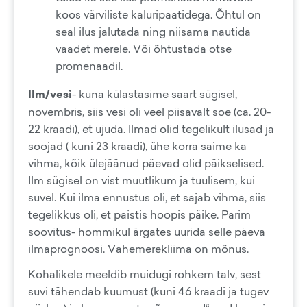
koos värviliste kaluripaatidega. Õhtul on
seal ilus jalutada ning niisama nautida
vaadet merele. Või õhtustada otse
promenaadil.
Ilm/vesi
- kuna külastasime saart sügisel,
novembris, siis vesi oli veel piisavalt soe (ca. 20-
22 kraadi), et ujuda. Ilmad olid tegelikult ilusad ja
soojad ( kuni 23 kraadi), ühe korra saime ka
vihma, kõik ülejäänud päevad olid päikselised.
Ilm sügisel on vist muutlikum ja tuulisem, kui
suvel. Kui ilma ennustus oli, et sajab vihma, siis
tegelikkus oli, et paistis hoopis päike. Parim
soovitus- hommikul ärgates uurida selle päeva
ilmaprognoosi. Vahemerekliima on mõnus.
Kohalikele meeldib muidugi rohkem talv, sest
suvi tähendab kuumust (kuni 46 kraadi ja tugev