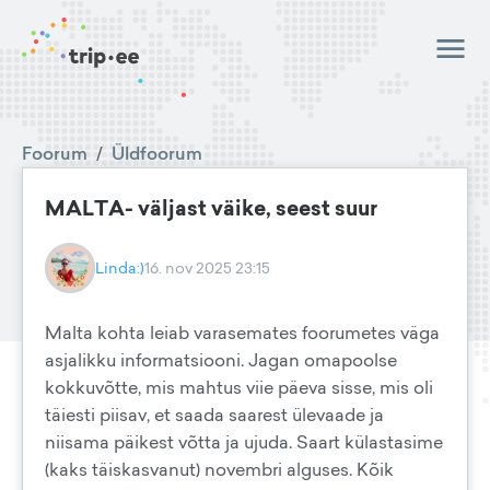
Foorum
/
Üldfoorum
MALTA- väljast väike, seest suur
Linda:)
16. nov 2025 23:15
Malta kohta leiab varasemates foorumetes väga
asjalikku informatsiooni. Jagan omapoolse
kokkuvõtte, mis mahtus viie päeva sisse, mis oli
täiesti piisav, et saada saarest ülevaade ja
niisama päikest võtta ja ujuda. Saart külastasime
(kaks täiskasvanut) novembri alguses. Kõik