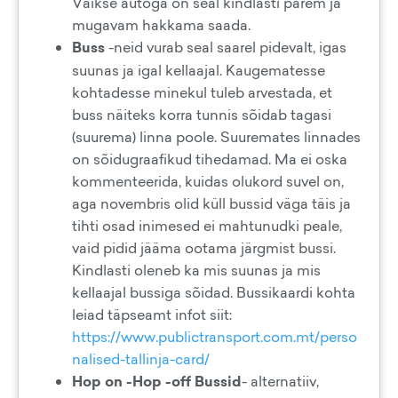
Väikse autoga on seal kindlasti parem ja
mugavam hakkama saada.
Buss
-neid vurab seal saarel pidevalt, igas
suunas ja igal kellaajal. Kaugematesse
kohtadesse minekul tuleb arvestada, et
buss näiteks korra tunnis sõidab tagasi
(suurema) linna poole. Suuremates linnades
on sõidugraafikud tihedamad. Ma ei oska
kommenteerida, kuidas olukord suvel on,
aga novembris olid küll bussid väga täis ja
tihti osad inimesed ei mahtunudki peale,
vaid pidid jääma ootama järgmist bussi.
Kindlasti oleneb ka mis suunas ja mis
kellaajal bussiga sõidad. Bussikaardi kohta
leiad täpseamt infot siit:
https://www.publictransport.com.mt/perso
nalised-tallinja-card/
Hop on -Hop -off Bussid
- alternatiiv,