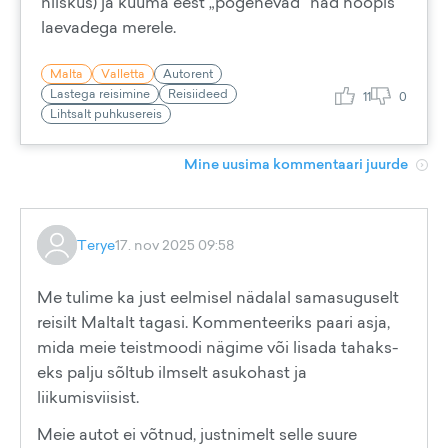
niiskus) ja kuuma eest „põgenevad“ nad hoopis
laevadega merele.
Malta
Valletta
Autorent
Lastega reisimine
Reisiideed
11
0
Lihtsalt puhkusereis
Mine uusima kommentaari juurde
Terye
17. nov 2025 09:58
Me tulime ka just eelmisel nädalal samasuguselt
reisilt Maltalt tagasi. Kommenteeriks paari asja,
mida meie teistmoodi nägime või lisada tahaks-
eks palju sõltub ilmselt asukohast ja
liikumisviisist.
Meie autot ei võtnud, justnimelt selle suure