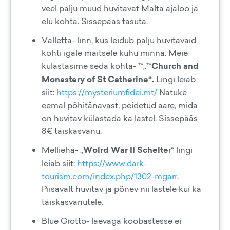
veel palju muud huvitavat Malta ajaloo ja
elu kohta. Sissepääs tasuta.
Valletta- linn, kus leidub palju huvitavaid
kohti igale maitsele kuhu minna. Meie
külastasime seda kohta- **„**
Church and
Monastery of St Catherine“.
Lingi leiab
siit:
https://mysteriumfidei.mt/
Natuke
eemal põhitänavast, peidetud aare, mida
on huvitav külastada ka lastel. Sissepääs
8€ täiskasvanu.
Mellieha- „
Wolrd War II Schelte
r“ lingi
leiab siit:
https://www.dark-
tourism.com/index.php/1302-mgarr
.
Piisavalt huvitav ja põnev nii lastele kui ka
täiskasvanutele.
Blue Grotto- laevaga koobastesse ei