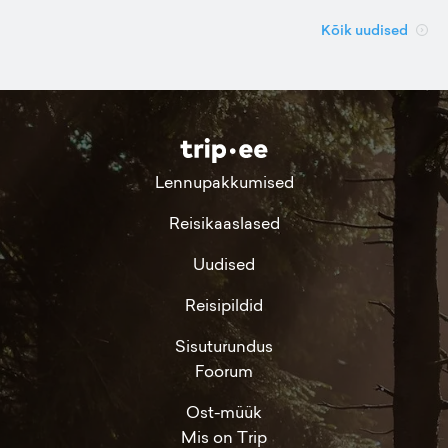
Kõik uudised
Lennupakkumised
Reisikaaslased
Uudised
Reisipildid
Sisuturundus
Foorum
Ost-müük
Mis on Trip