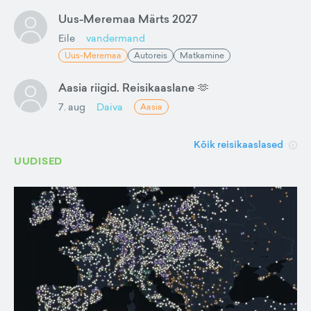
Uus-Meremaa Märts 2027
Eile
vandermand
Uus-Meremaa
Autoreis
Matkamine
Aasia riigid. Reisikaaslane 🫶
7. aug
Daiva
Aasia
Kõik reisikaaslased
UUDISED