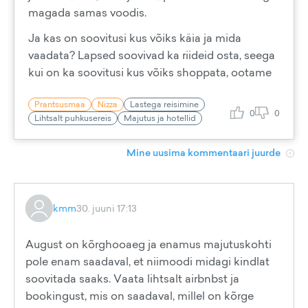
magada samas voodis.
Ja kas on soovitusi kus võiks käia ja mida
vaadata? Lapsed soovivad ka riideid osta, seega
kui on ka soovitusi kus võiks shoppata, ootame
Prantsusmaa
Nizza
Lastega reisimine
0
0
Lihtsalt puhkusereis
Majutus ja hotellid
Mine uusima kommentaari juurde
kmm
30. juuni 17:13
August on kõrghooaeg ja enamus majutuskohti
pole enam saadaval, et niimoodi midagi kindlat
soovitada saaks. Vaata lihtsalt airbnbst ja
bookingust, mis on saadaval, millel on kõrge