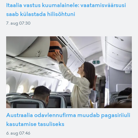
Itaalia vastus kuumalainele: vaatamisväärsusi
saab külastada hilisõhtuni
7. aug 07:30
Austraalia odavlennufirma muudab pagasiriiuli
kasutamise tasuliseks
6. aug 07:46