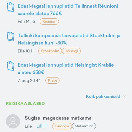
Edasi-tagasi lennupiletid Tallinnast Réunioni
saarele alates 766€
Eile 14:55
Reunion
Tallinki kampaania: laevapiletid Stockholmi ja
Helsingisse kuni -30%
Eile 10:11
Stockholm
Helsingi
Edasi-tagasi lennupiletid Helsingist Krabile
alates 658€
7. aug 20:44
Krabi
Kõik pakkumised
REISIKAASLASED
Sügisel mägedesse matkama
Eile
Lilli T
Euroopa
Matkamine