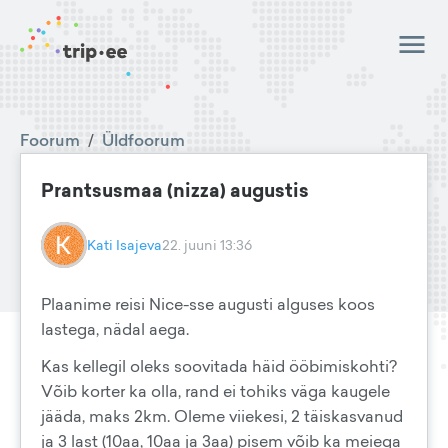
Foorum
/
Üldfoorum
Prantsusmaa (nizza) augustis
Kati Isajeva
22. juuni 13:36
Plaanime reisi Nice-sse augusti alguses koos
lastega, nädal aega.
Kas kellegil oleks soovitada häid ööbimiskohti?
Võib korter ka olla, rand ei tohiks väga kaugele
jääda, maks 2km. Oleme viiekesi, 2 täiskasvanud
ja 3 last (10aa, 10aa ja 3aa) pisem võib ka meiega