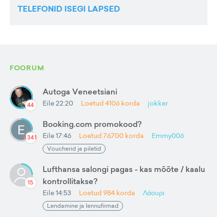
TELEFONID ISEGI LAPSED
FOORUM
Autoga Veneetsiani
Eile 22:20
Loetud
4106
korda
jokker
44
Booking.com promokood?
Eile 17:46
Loetud
76700
korda
Emmy006
1341
Voucherid ja piletid
Lufthansa salongi pagas - kas mõõte / kaalu
kontrollitakse?
15
Eile 14:53
Loetud
984
korda
Λάουρι
Lendamine ja lennufirmad