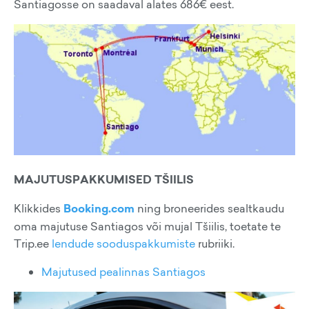
Santiagosse on saadaval alates 686€ eest.
MAJUTUSPAKKUMISED TŠIILIS
Klikkides
Booking.com
ning broneerides sealtkaudu
oma majutuse Santiagos või mujal Tšiilis, toetate te
Trip.ee
lendude sooduspakkumiste
rubriiki.
Majutused pealinnas Santiagos