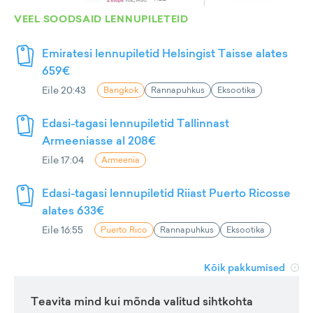
VEEL SOODSAID LENNUPILETEID
Emiratesi lennupiletid Helsingist Taisse alates
659€
Eile 20:43
Bangkok
Rannapuhkus
Eksootika
Edasi-tagasi lennupiletid Tallinnast
Armeeniasse al 208€
Eile 17:04
Armeenia
Edasi-tagasi lennupiletid Riiast Puerto Ricosse
alates 633€
Eile 16:55
Puerto Rico
Rannapuhkus
Eksootika
Kõik pakkumised
Teavita mind kui mõnda valitud sihtkohta