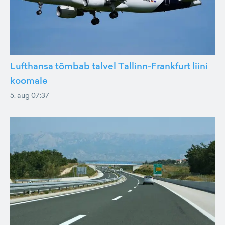
Lufthansa tõmbab talvel Tallinn-Frankfurt liini
koomale
5. aug 07:37