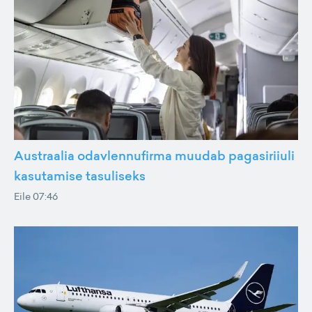
Austraalia odavlennufirma muudab pagasiriiuli
kasutamise tasuliseks
Eile 07:46