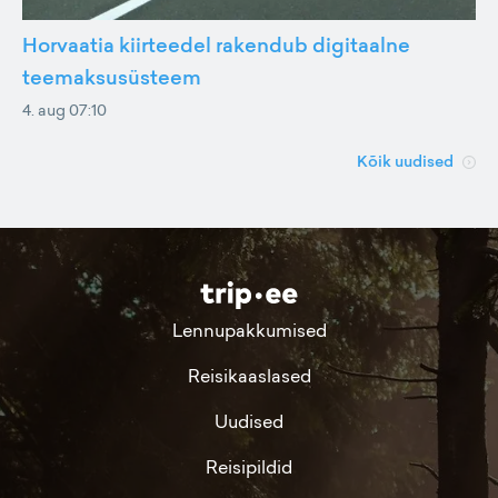
Horvaatia kiirteedel rakendub digitaalne
teemaksusüsteem
4. aug 07:10
Kõik uudised
Lennupakkumised
Reisikaaslased
Uudised
Reisipildid