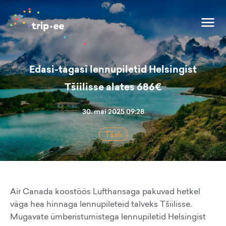
Edasi-tagasi lennupiletid Helsingist
Tšiilisse alates 686€
30. mai 2025 09:28
Tšiili
Air Canada koostöös Lufthansaga pakuvad hetkel
väga hea hinnaga lennupileteid talveks Tšiilisse.
Mugavate ümberistumistega lennupiletid Helsingist