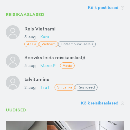
Kõik postitused
REISIKAASLASED
Reis Vietnami
5. aug
Karu
Aasia
Vietnam
Lihtsalt puhkusereis
Sooviks leida reisikaaslast))
5. aug
MarekP
Aasia
talvitumine
2. aug
TruT
Sri Lanka
Reisiideed
Kõik reisikaaslased
UUDISED