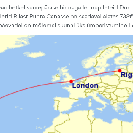
uvad hetkel suurepärase hinnaga lennupileteid Dom
letid Riiast Punta Canasse on saadaval alates 738€
uupäevadel on mõlemal suunal üks ümberistumine L