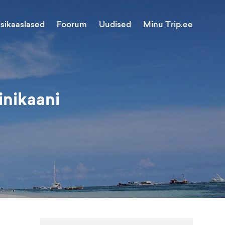
Minu Trip.ee
isikaaslased
Foorum
Uudised
inikaani