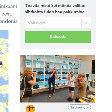
Teavita mind kui mõnda valitud
inikaani
sihtkohta tuleb hea pakkumine
 eest.
ondonis.
Vali riigid
Salvesta
Sisuturundus