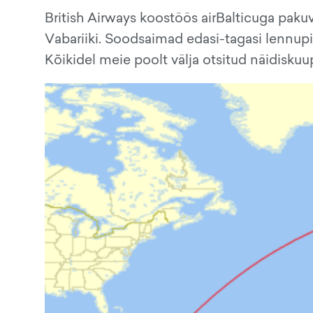
British Airways koostöös airBalticuga pak
Vabariiki. Soodsaimad edasi-tagasi lennupi
Kõikidel meie poolt välja otsitud näidisk