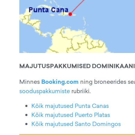
MAJUTUSPAKKUMISED DOMINIKAANI 
Booking.com
Minnes
ning broneerides sea
sooduspakkumiste
rubriiki.
Kõik majutused Punta Canas
Kõik majutused Puerto Platas
Kõik majutused Santo Domingos