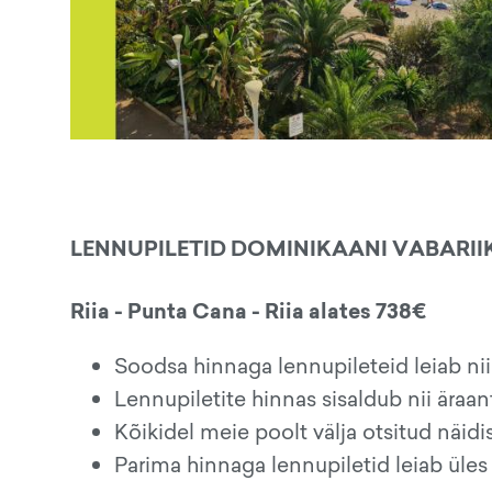
LENNUPILETID DOMINIKAANI VABARII
Riia - Punta Cana - Riia alates 738€
Soodsa hinnaga lennupileteid leiab nii
Lennupiletite hinnas sisaldub nii äraa
Kõikidel meie poolt välja otsitud näid
Parima hinnaga lennupiletid leiab üles