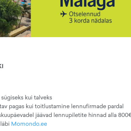
KI
 sügiseks kui talveks
ntav pagas kui toitlustamine lennufirmade pardal
iskuupäevadel jäävad lennupiletite hinnad alla 800€
 läbi
Momondo.ee