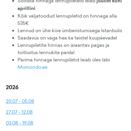
Soodsa hinnaga lennupileteid leiab
juulist kuni
aprillini
Kõik väljatoodud lennupiletid on hinnaga alla
535€
Lennud on ühe kiire ümberistumisega Istanbulis
Saadavus on väga hea ka teistel kuupäevadel
Lennupiletite hinnas on äraantav pagas ja
toitlustus lennukite pardal
Parima hinnaga lennupiletid leiab üles läbi
Momondo.ee
2026
20.07 - 05.08
27.07 - 12.08
03.08 - 19.08