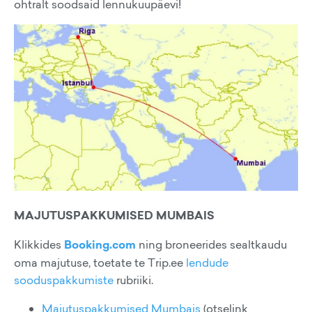
ohtralt soodsaid lennukuupäevi!
MAJUTUSPAKKUMISED MUMBAIS
Klikkides
Booking.com
ning broneerides sealtkaudu
oma majutuse, toetate te Trip.ee
lendude
sooduspakkumiste
rubriiki.
Majutuspakkumised Mumbais
(otselink