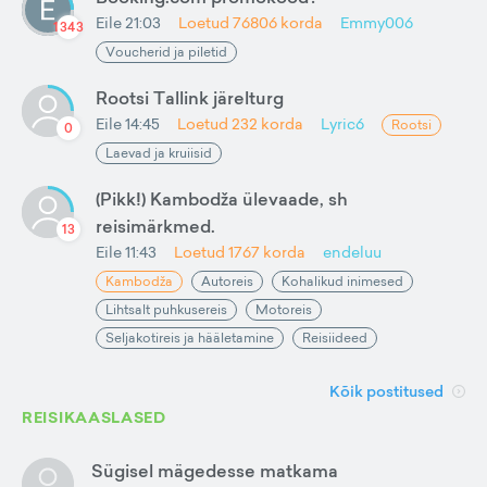
Eile 21:03
Loetud
76806
korda
Emmy006
1343
Voucherid ja piletid
Rootsi Tallink järelturg
Eile 14:45
Loetud
232
korda
Lyric6
Rootsi
0
Laevad ja kruiisid
(Pikk!) Kambodža ülevaade, sh
reisimärkmed.
13
Eile 11:43
Loetud
1767
korda
endeluu
Kambodža
Autoreis
Kohalikud inimesed
Lihtsalt puhkusereis
Motoreis
Seljakotireis ja hääletamine
Reisiideed
Kõik postitused
REISIKAASLASED
Sügisel mägedesse matkama