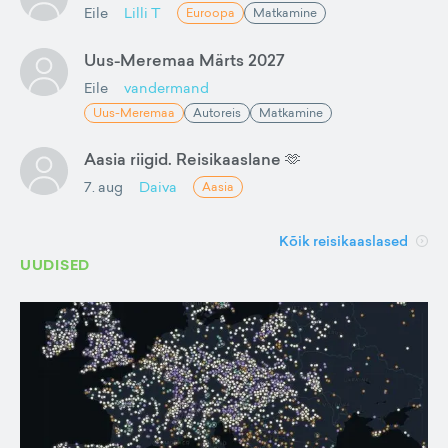
Eile
Lilli T
Euroopa
Matkamine
Uus-Meremaa Märts 2027
Eile
vandermand
Uus-Meremaa
Autoreis
Matkamine
Aasia riigid. Reisikaaslane 🫶
7. aug
Daiva
Aasia
Kõik reisikaaslased
UUDISED