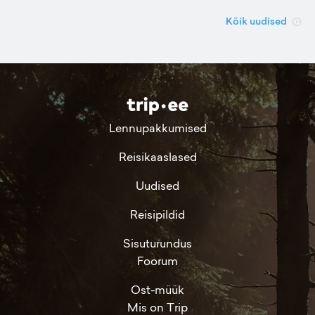
Kõik uudised
Lennupakkumised
Reisikaaslased
Uudised
Reisipildid
Sisuturundus
Foorum
Ost-müük
Mis on Trip