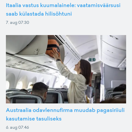
Itaalia vastus kuumalainele: vaatamisväärsusi
saab külastada hilisõhtuni
7. aug 07:30
Austraalia odavlennufirma muudab pagasiriiuli
kasutamise tasuliseks
6. aug 07:46