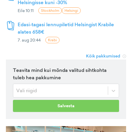
Helsingisse kuni -30%
Eile 10:11
Stockholm
Helsingi
Edasi-tagasi lennupiletid Helsingist Krabile
alates 658€
7. aug 20:44
Krabi
Kõik pakkumised
Teavita mind kui mõnda valitud sihtkohta
tuleb hea pakkumine
Vali riigid
Salvesta