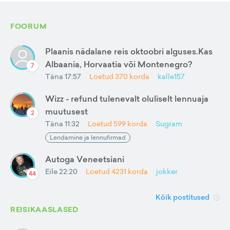
FOORUM
Plaanis nädalane reis oktoobri alguses.Kas
Albaania, Horvaatia või Montenegro?
7
Täna 17:57
Loetud
370
korda
kalle157
Wizz - refund tulenevalt oluliselt lennuaja
muutusest
2
Täna 11:32
Loetud
599
korda
Sugram
Lendamine ja lennufirmad
Autoga Veneetsiani
Eile 22:20
Loetud
4231
korda
jokker
44
Kõik postitused
REISIKAASLASED