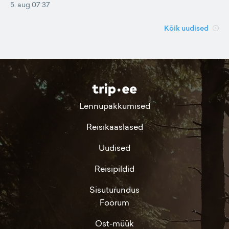
5. aug 07:37
Kõik uudised
Lennupakkumised
Reisikaaslased
Uudised
Reisipildid
Sisuturundus
Foorum
Ost-müük