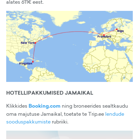
alates 611€ eest.
HOTELLIPAKKUMISED JAMAIKAL
Klikkides
Booking.com
ning broneerides sealtkaudu
oma majutuse Jamaikal, toetate te Trip.ee
lendude
sooduspakkumiste
rubriiki.