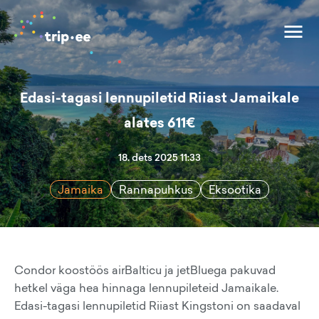
Edasi-tagasi lennupiletid Riiast Jamaikale
alates 611€
18. dets 2025 11:33
Jamaika
Rannapuhkus
Eksootika
Condor koostöös airBalticu ja jetBluega pakuvad
hetkel väga hea hinnaga lennupileteid Jamaikale.
Edasi-tagasi lennupiletid Riiast Kingstoni on saadaval