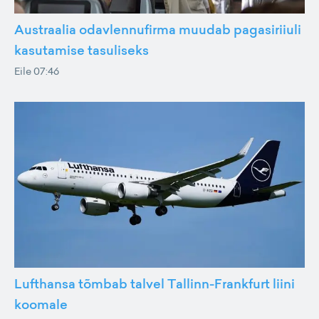
Austraalia odavlennufirma muudab pagasiriiuli
kasutamise tasuliseks
Eile 07:46
Lufthansa tõmbab talvel Tallinn-Frankfurt liini
koomale