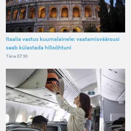
Itaalia vastus kuumalainele: vaatamisväärsusi
saab külastada hilisõhtuni
Täna 07:30