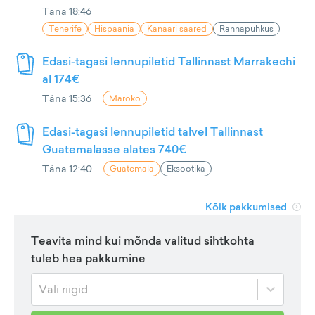
Täna 18:46
Tenerife
Hispaania
Kanaari saared
Rannapuhkus
Edasi-tagasi lennupiletid Tallinnast Marrakechi
al 174€
Täna 15:36
Maroko
Edasi-tagasi lennupiletid talvel Tallinnast
Guatemalasse alates 740€
Täna 12:40
Guatemala
Eksootika
Kõik pakkumised
Teavita mind kui mõnda valitud sihtkohta
tuleb hea pakkumine
Vali riigid