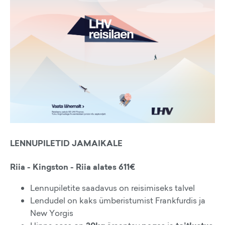
LENNUPILETID JAMAIKALE
Riia - Kingston - Riia alates 611€
Lennupiletite saadavus on reisimiseks talvel
Lendudel on kaks ümberistumist Frankfurdis ja
New Yorgis