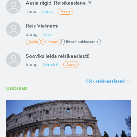
Aasia riigid. Reisikaaslane 🫶
Täna
Daiva
Aasia
Reis Vietnami
5. aug
Karu
Aasia
Vietnam
Lihtsalt puhkusereis
Sooviks leida reisikaaslast))
5. aug
MarekP
Aasia
Kõik reisikaaslased
UUDISED