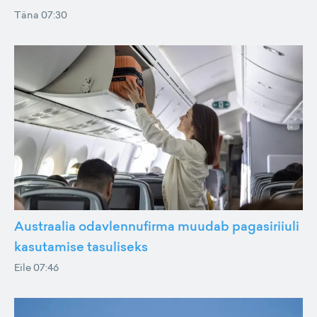
Täna 07:30
Austraalia odavlennufirma muudab pagasiriiuli
kasutamise tasuliseks
Eile 07:46