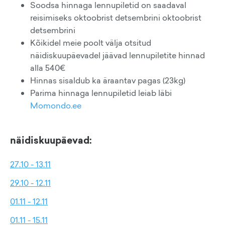
Soodsa hinnaga lennupiletid on saadaval
reisimiseks oktoobrist detsembrini oktoobrist
detsembrini
Kõikidel meie poolt välja otsitud
näidiskuupäevadel jäävad lennupiletite hinnad
alla 540€
Hinnas sisaldub ka äraantav pagas (23kg)
Parima hinnaga lennupiletid leiab läbi
Momondo.ee
näidiskuupäevad:
27.10 - 13.11
29.10 - 12.11
01.11 - 12.11
01.11 - 15.11