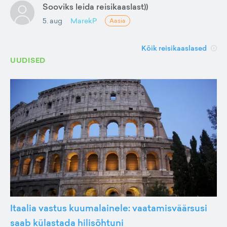
Sooviks leida reisikaaslast))
5. aug
MarekP
Aasia
Kõik reisikaaslased
UUDISED
Itaalia vastus kuumalainele: vaatamisväärsusi
saab külastada hilisõhtuni