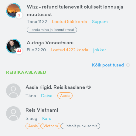
Wizz - refund tulenevalt oluliselt lennuaja
muutusest
2
Täna 11:32
Loetud
565
korda
Sugram
Lendamine ja lennufirmad
Autoga Veneetsiani
Eile 22:20
Loetud
4222
korda
jokker
44
Kõik postitused
REISIKAASLASED
Aasia riigid. Reisikaaslane 🫶
Täna
Daiva
Aasia
Reis Vietnami
5. aug
Karu
Aasia
Vietnam
Lihtsalt puhkusereis