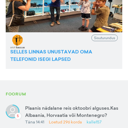
Sisuturundus
SELLES LINNAS UNUSTAVAD OMA
TELEFONID ISEGI LAPSED
FOORUM
Plaanis nädalane reis oktoobri alguses.Kas
Albaania, Horvaatia või Montenegro?
5
Täna 14:41
Loetud
296
korda
kalle157