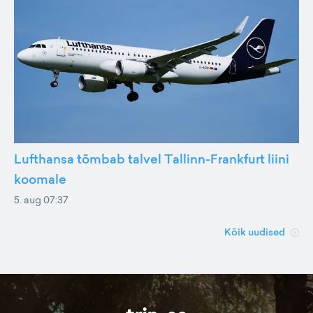
Lufthansa tõmbab talvel Tallinn-Frankfurt liini
koomale
5. aug 07:37
Kõik uudised