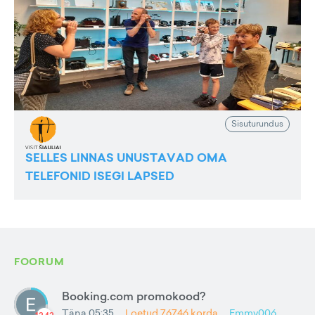
Sisuturundus
SELLES LINNAS UNUSTAVAD OMA
TELEFONID ISEGI LAPSED
FOORUM
Booking.com promokood?
Täna 05:35
Loetud
76746
korda
Emmy006