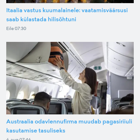
Itaalia vastus kuumalainele: vaatamisväärsusi
saab külastada hilisõhtuni
Eile 07:30
Austraalia odavlennufirma muudab pagasiriiuli
kasutamise tasuliseks
6. aug 07:46