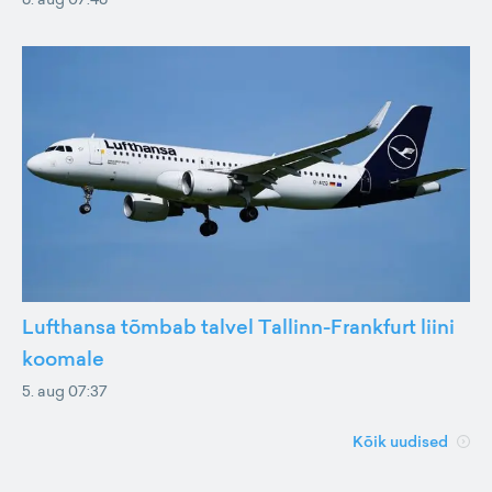
Lufthansa tõmbab talvel Tallinn-Frankfurt liini
koomale
5. aug 07:37
Kõik uudised