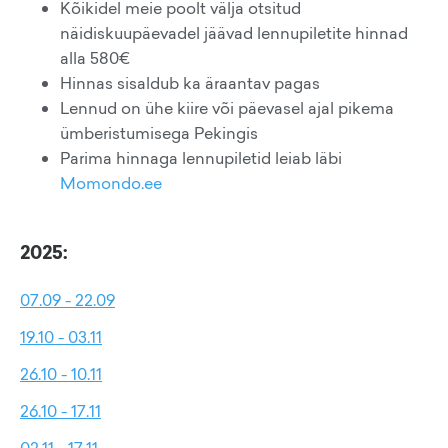
Kõikidel meie poolt välja otsitud
näidiskuupäevadel jäävad lennupiletite hinnad
alla 580€
Hinnas sisaldub ka äraantav pagas
Lennud on ühe kiire või päevasel ajal pikema
ümberistumisega Pekingis
Parima hinnaga lennupiletid leiab läbi
Momondo.ee
2025:
07.09 - 22.09
19.10 - 03.11
26.10 - 10.11
26.10 - 17.11