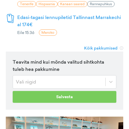
Tenerife
Hispaania
Kanaari saared
Rannapuhkus
Edasi-tagasi lennupiletid Tallinnast Marrakechi
al 174€
Eile 15:36
Maroko
Kõik pakkumised
Teavita mind kui mõnda valitud sihtkohta
tuleb hea pakkumine
Vali riigid
Salvesta