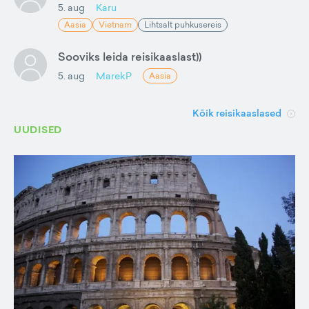
5. aug
Karu
Aasia
Vietnam
Lihtsalt puhkusereis
Sooviks leida reisikaaslast))
5. aug
MarekP
Aasia
Kõik reisikaaslased
UUDISED