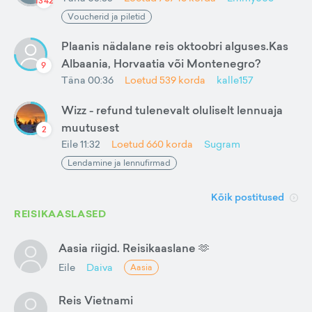
1342
Voucherid ja piletid
Plaanis nädalane reis oktoobri alguses.Kas
Albaania, Horvaatia või Montenegro?
9
Täna 00:36
Loetud
539
korda
kalle157
Wizz - refund tulenevalt oluliselt lennuaja
muutusest
2
Eile 11:32
Loetud
660
korda
Sugram
Lendamine ja lennufirmad
Kõik postitused
REISIKAASLASED
Aasia riigid. Reisikaaslane 🫶
Eile
Daiva
Aasia
Reis Vietnami