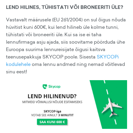
LEND HILINES, TÜHISTATI VÕI BRONEERITI ÜLE?
Vastavalt määrusele (EU 261/2004) on sul õigus nõuda
hüvitist kuni 600€, kui lend hilineb üle kolme tunni,
tühistati või broneeriti üle. Kui sa ise ei taha
lennufirmaga asju ajada, siis soovitame pöörduda ühe
Euroopa suurima lennureisijate õigusi kaitsva
teenusepakkuja SKYCOP poole. Sisesta
SKYCOPi
kodulehele
oma lennu andmed ning nemad võitlevad
sinu eest!