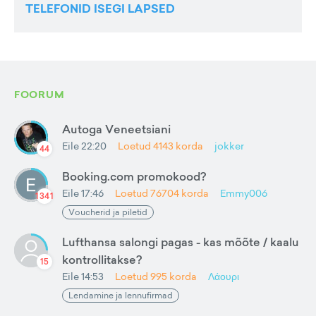
TELEFONID ISEGI LAPSED
FOORUM
Autoga Veneetsiani
Eile 22:20
Loetud
4143
korda
jokker
44
Booking.com promokood?
Eile 17:46
Loetud
76704
korda
Emmy006
1341
Voucherid ja piletid
Lufthansa salongi pagas - kas mõõte / kaalu
kontrollitakse?
15
Eile 14:53
Loetud
995
korda
Λάουρι
Lendamine ja lennufirmad