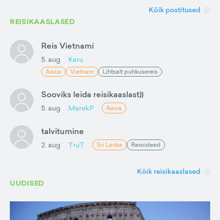
Kõik postitused
REISIKAASLASED
Reis Vietnami
5. aug
Karu
Aasia
Vietnam
Lihtsalt puhkusereis
Sooviks leida reisikaaslast))
5. aug
MarekP
Aasia
talvitumine
2. aug
TruT
Sri Lanka
Reisiideed
Kõik reisikaaslased
UUDISED