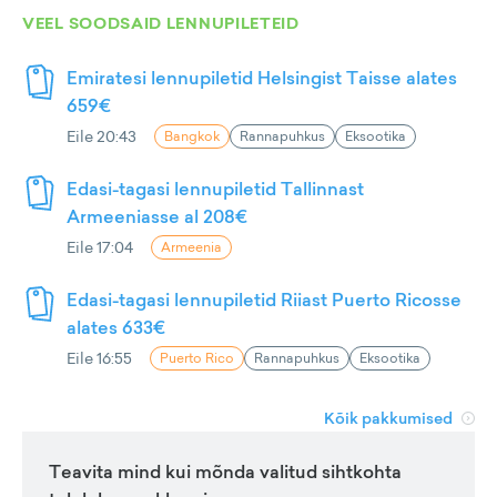
VEEL SOODSAID LENNUPILETEID
Emiratesi lennupiletid Helsingist Taisse alates
659€
Eile 20:43
Bangkok
Rannapuhkus
Eksootika
Edasi-tagasi lennupiletid Tallinnast
Armeeniasse al 208€
Eile 17:04
Armeenia
Edasi-tagasi lennupiletid Riiast Puerto Ricosse
alates 633€
Eile 16:55
Puerto Rico
Rannapuhkus
Eksootika
Kõik pakkumised
Teavita mind kui mõnda valitud sihtkohta