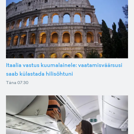
Itaalia vastus kuumalainele: vaatamisväärsusi
saab külastada hilisõhtuni
Täna 07:30