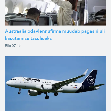
Austraalia odavlennufirma muudab pagasiriiuli
kasutamise tasuliseks
Eile 07:46