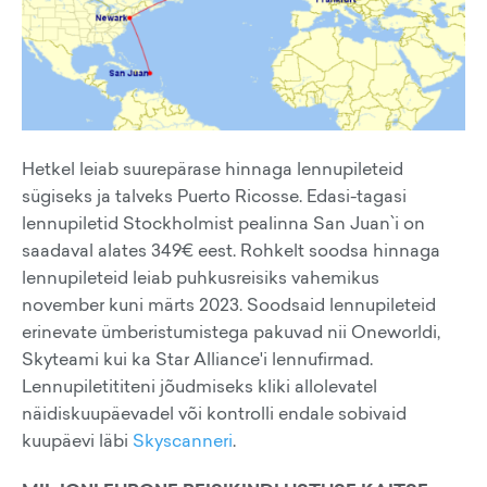
Hetkel leiab suurepärase hinnaga lennupileteid
sügiseks ja talveks Puerto Ricosse. Edasi-tagasi
lennupiletid Stockholmist pealinna San Juan`i on
saadaval alates 349€ eest. Rohkelt soodsa hinnaga
lennupileteid leiab puhkusreisiks vahemikus
november kuni märts 2023. Soodsaid lennupileteid
erinevate ümberistumistega pakuvad nii Oneworldi,
Skyteami kui ka Star Alliance'i lennufirmad.
Lennupiletititeni jõudmiseks kliki allolevatel
näidiskuupäevadel või kontrolli endale sobivaid
kuupäevi läbi
Skyscanneri
.