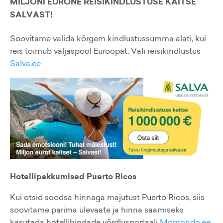
MILJONI EURONE REISIKINDLUSTUSE KAITSE
SALVAST!
Soovitame valida kõrgem kindlustussumma alati, kui
reis toimub väljaspool Euroopat. Vali reisikindlustus
Salva.ee
Hotellipakkumised Puerto Ricos
Kui otsid soodsa hinnaga majutust Puerto Ricos, siis
soovitame parima ülevaate ja hinna saamiseks
kasutada hotellihindade võrdlusportaali
Momondo.ee