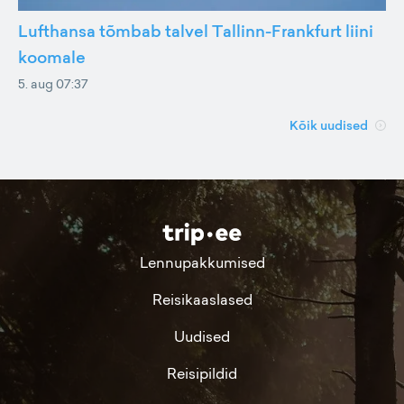
Lufthansa tõmbab talvel Tallinn-Frankfurt liini
koomale
5. aug 07:37
Kõik uudised
Lennupakkumised
Reisikaaslased
Uudised
Reisipildid