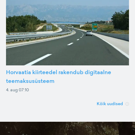
Horvaatia kiirteedel rakendub digitaalne
teemaksusüsteem
4. aug 07:10
Kõik uudised