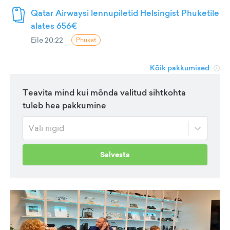
Qatar Airwaysi lennupiletid Helsingist Phuketile
alates 656€
Eile 20:22
Phuket
Kõik pakkumised
Teavita mind kui mõnda valitud sihtkohta
tuleb hea pakkumine
Vali riigid
Salvesta