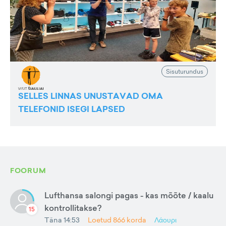
Sisuturundus
SELLES LINNAS UNUSTAVAD OMA
TELEFONID ISEGI LAPSED
FOORUM
Lufthansa salongi pagas - kas mõõte / kaalu
kontrollitakse?
15
Täna 14:53
Loetud
866
korda
Λάουρι