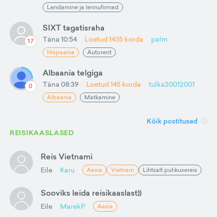
Lendamine ja lennufirmad
SIXT tagatisraha
Täna 10:54
Loetud
1435
korda
palm
17
Hispaania
Autorent
Albaania telgiga
Täna 08:39
Loetud
145
korda
tulka20012001
0
Albaania
Matkamine
Kõik postitused
REISIKAASLASED
Reis Vietnami
Eile
Karu
Aasia
Vietnam
Lihtsalt puhkusereis
Sooviks leida reisikaaslast))
Eile
MarekP
Aasia