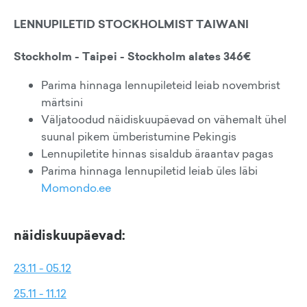
LENNUPILETID STOCKHOLMIST TAIWANI
Stockholm - Taipei - Stockholm alates 346€
Parima hinnaga lennupileteid leiab novembrist
märtsini
Väljatoodud näidiskuupäevad on vähemalt ühel
suunal pikem ümberistumine Pekingis
Lennupiletite hinnas sisaldub äraantav pagas
Parima hinnaga lennupiletid leiab üles läbi
Momondo.ee
näidiskuupäevad:
23.11 - 05.12
25.11 - 11.12