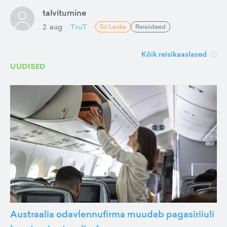
talvitumine
2. aug
TruT
Sri Lanka
Reisiideed
Kõik reisikaaslased
UUDISED
Austraalia odavlennufirma muudab pagasiriiuli