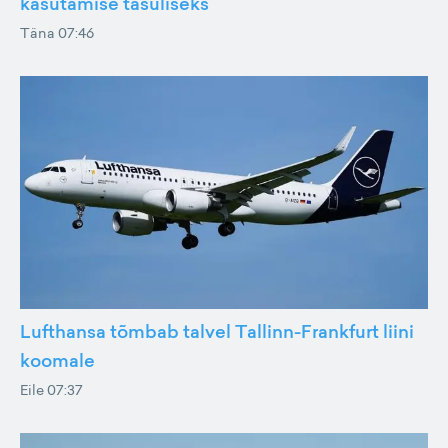
kasutamise tasuliseks
Täna 07:46
Lufthansa tõmbab talvel Tallinn-Frankfurt liini
koomale
Eile 07:37