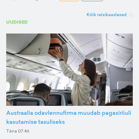
Kõik reisikaaslased
UUDISED
Austraalia odavlennufirma muudab pagasiriiuli
kasutamise tasuliseks
Täna 07:46