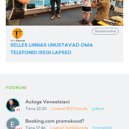
Sisuturundus
SELLES LINNAS UNUSTAVAD OMA
TELEFONID ISEGI LAPSED
FOORUM
Autoga Veneetsiani
Täna 22:20
Loetud
4070
korda
jokker
44
Booking.com promokood?
Täna 17:46
Loetud
76694
korda
Emmy006
1341