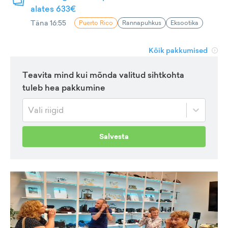
alates 633€
Täna 16:55
Puerto Rico
Rannapuhkus
Eksootika
Kõik pakkumised
Teavita mind kui mõnda valitud sihtkohta
tuleb hea pakkumine
Vali riigid
Salvesta