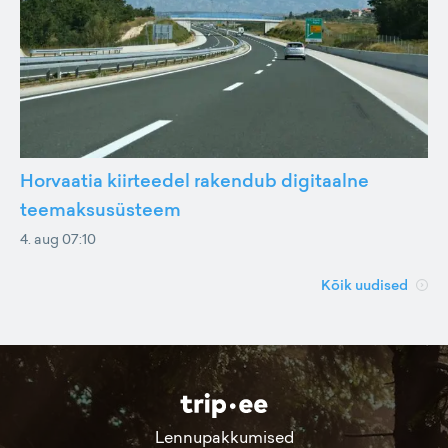
Horvaatia kiirteedel rakendub digitaalne
teemaksusüsteem
4. aug 07:10
Kõik uudised
Lennupakkumised