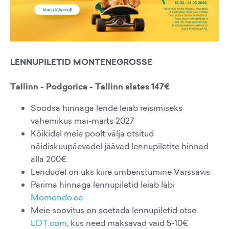
LENNUPILETID MONTENEGROSSE
Tallinn - Podgorica - Tallinn alates 147€
Soodsa hinnaga lende leiab reisimiseks
vahemikus mai-märts 2027
Kõikidel meie poolt välja otsitud
näidiskuupäevadel jäävad lennupiletite hinnad
alla 200€
Lendudel on üks kiire ümberistumine Varssavis
Parima hinnaga lennupiletid leiab läbi
Momondo.ee
Meie soovitus on soetada lennupiletid otse
LOT.com
, kus need maksavad vaid 5-10€