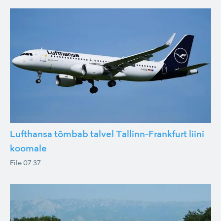
Lufthansa tõmbab talvel Tallinn-Frankfurt liini
koomale
Eile 07:37