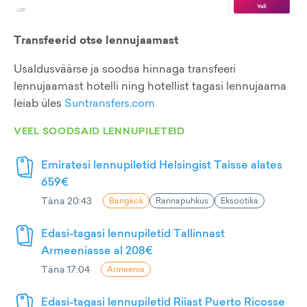
Transfeerid otse lennujaamast
Usaldusväärse ja soodsa hinnaga transfeeri
lennujaamast hotelli ning hotellist tagasi lennujaama
leiab üles
Suntransfers.com
VEEL SOODSAID LENNUPILETEID
Emiratesi lennupiletid Helsingist Taisse alates
659€
Täna 20:43
Bangkok
Rannapuhkus
Eksootika
Edasi-tagasi lennupiletid Tallinnast
Armeeniasse al 208€
Täna 17:04
Armeenia
Edasi-tagasi lennupiletid Riiast Puerto Ricosse