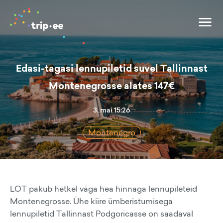
Edasi-tagasi lennupiletid suvel Tallinnast
Montenegrosse alates 147€
3. mai 15:26
Montenegro
LOT pakub hetkel väga hea hinnaga lennupileteid
Montenegrosse. Ühe kiire ümberistumisega
lennupiletid Tallinnast Podgoricasse on saadaval