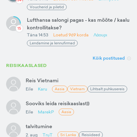
Voucherid ja piletid
Lufthansa salongi pagas - kas mõõte / kaalu
kontrollitakse?
15
Täna 14:53
Loetud
969
korda
Λάουρι
Lendamine ja lennufirmad
Kõik postitused
REISIKAASLASED
Reis Vietnami
Eile
Karu
Aasia
Vietnam
Lihtsalt puhkusereis
Sooviks leida reisikaaslast))
Eile
MarekP
Aasia
talvitumine
2. aug
TruT
Sri Lanka
Reisiideed