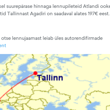
l suurepärase hinnaga lennupileteid Atlandi ook
id Tallinnast Agadiri on saadaval alates 197€ eest.
 otse lennujaamast leiab üles autorendifirmade
ent