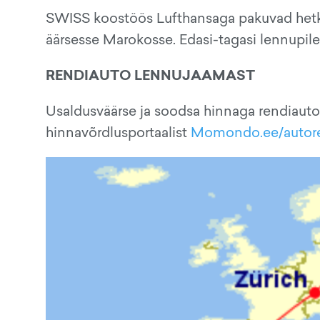
SWISS koostöös Lufthansaga pakuvad hetke
äärsesse Marokosse. Edasi-tagasi lennupilet
RENDIAUTO LENNUJAAMAST
Usaldusväärse ja soodsa hinnaga rendiauto
hinnavõrdlusportaalist
Momondo.ee/autor