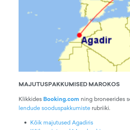
MAJUTUSPAKKUMISED MAROKOS
Booking.com
Klikkides
ning broneerides s
lendude sooduspakkumiste
rubriiki.
Kõik majutused Agadiris