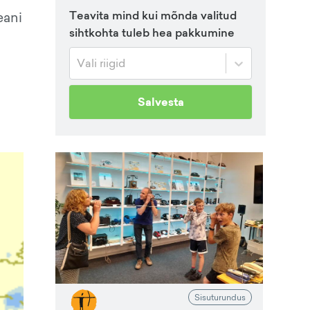
Teavita mind kui mõnda valitud
eani
sihtkohta tuleb hea pakkumine
Vali riigid
Salvesta
Sisuturundus