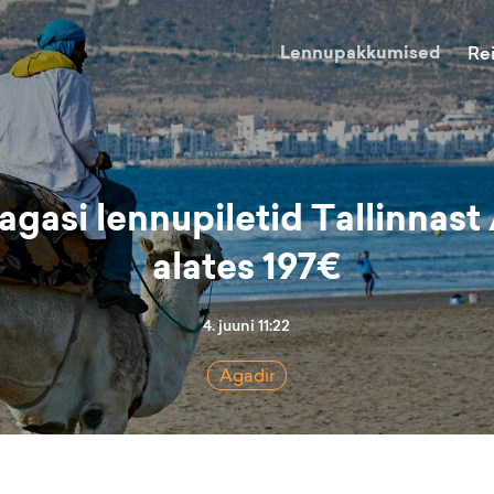
Lennupakkumised
Re
agasi lennupiletid Tallinnast
alates 197€
4. juuni 11:22
Agadir