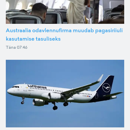
Austraalia odavlennufirma muudab pagasiriiuli
kasutamise tasuliseks
Täna 07:46