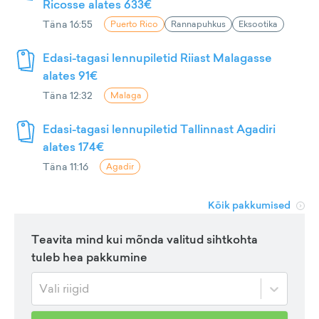
Ricosse alates 633€
Täna 16:55
Puerto Rico
Rannapuhkus
Eksootika
Edasi-tagasi lennupiletid Riiast Malagasse
alates 91€
Täna 12:32
Malaga
Edasi-tagasi lennupiletid Tallinnast Agadiri
alates 174€
Täna 11:16
Agadir
Kõik pakkumised
Teavita mind kui mõnda valitud sihtkohta
tuleb hea pakkumine
Vali riigid