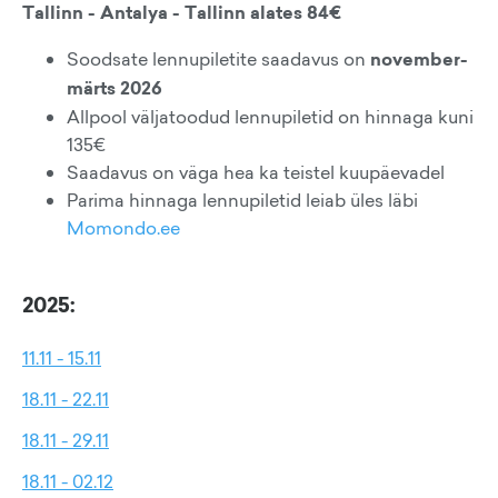
Tallinn - Antalya - Tallinn alates 84€
Soodsate lennupiletite saadavus on
november-
märts 2026
Allpool väljatoodud lennupiletid on hinnaga kuni
135€
Saadavus on väga hea ka teistel kuupäevadel
Parima hinnaga lennupiletid leiab üles läbi
Momondo.ee
2025:
11.11 - 15.11
18.11 - 22.11
18.11 - 29.11
18.11 - 02.12