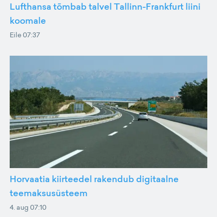
Lufthansa tõmbab talvel Tallinn-Frankfurt liini
koomale
Eile 07:37
Horvaatia kiirteedel rakendub digitaalne
teemaksusüsteem
4. aug 07:10