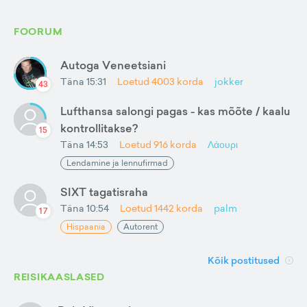
FOORUM
Autoga Veneetsiani
Täna 15:31
Loetud
4003
korda
jokker
43
Lufthansa salongi pagas - kas mõõte / kaalu
kontrollitakse?
15
Täna 14:53
Loetud
916
korda
Λάουρι
Lendamine ja lennufirmad
SIXT tagatisraha
Täna 10:54
Loetud
1442
korda
palm
17
Hispaania
Autorent
Kõik postitused
REISIKAASLASED