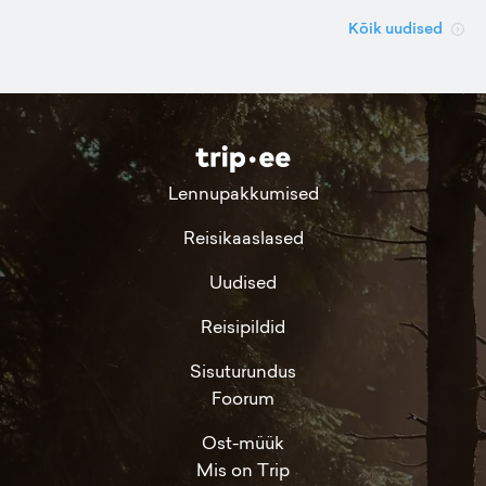
Kõik uudised
Lennupakkumised
Reisikaaslased
Uudised
Reisipildid
Sisuturundus
Foorum
Ost-müük
Mis on Trip