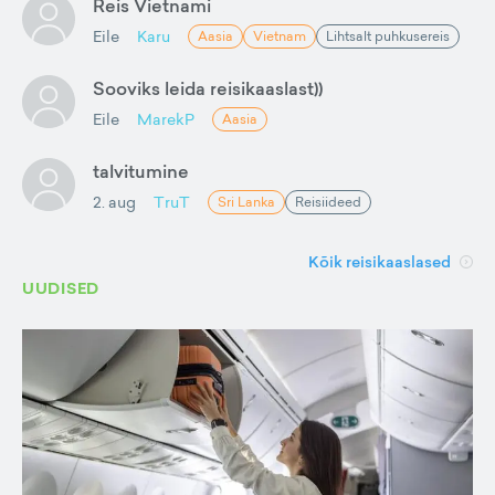
Reis Vietnami
Eile
Karu
Aasia
Vietnam
Lihtsalt puhkusereis
Sooviks leida reisikaaslast))
Eile
MarekP
Aasia
talvitumine
2. aug
TruT
Sri Lanka
Reisiideed
Kõik reisikaaslased
UUDISED