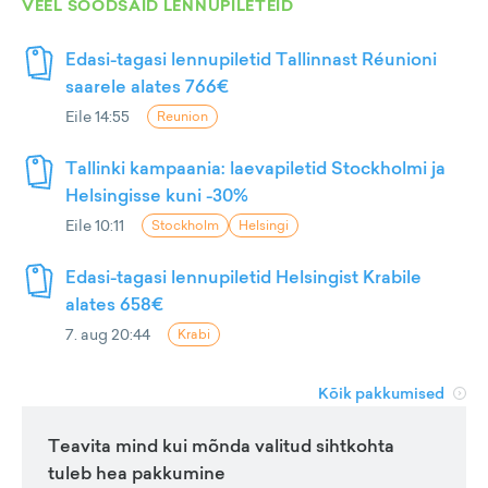
VEEL SOODSAID LENNUPILETEID
Edasi-tagasi lennupiletid Tallinnast Réunioni
saarele alates 766€
Eile 14:55
Reunion
Tallinki kampaania: laevapiletid Stockholmi ja
Helsingisse kuni -30%
Eile 10:11
Stockholm
Helsingi
Edasi-tagasi lennupiletid Helsingist Krabile
alates 658€
7. aug 20:44
Krabi
Kõik pakkumised
Teavita mind kui mõnda valitud sihtkohta
tuleb hea pakkumine