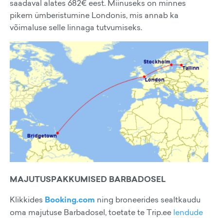
saadaval alates 682€ eest. Miinuseks on minnes
pikem ümberistumine Londonis, mis annab ka
võimaluse selle linnaga tutvumiseks.
MAJUTUSPAKKUMISED BARBADOSEL
Klikkides
Booking.com
ning broneerides sealtkaudu
oma majutuse Barbadosel, toetate te Trip.ee
lendude