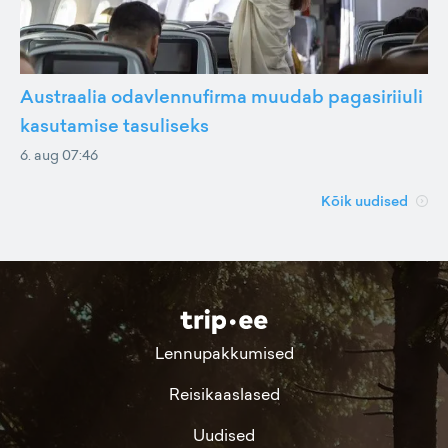
Austraalia odavlennufirma muudab pagasiriiuli
kasutamise tasuliseks
6. aug 07:46
Kõik uudised
Lennupakkumised
Reisikaaslased
Uudised