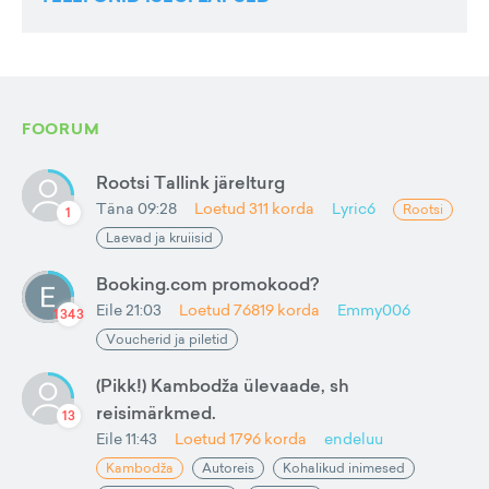
FOORUM
Rootsi Tallink järelturg
Täna 09:28
Loetud
311
korda
Lyric6
Rootsi
1
Laevad ja kruiisid
Booking.com promokood?
Eile 21:03
Loetud
76819
korda
Emmy006
1343
Voucherid ja piletid
(Pikk!) Kambodža ülevaade, sh
reisimärkmed.
13
Eile 11:43
Loetud
1796
korda
endeluu
Kambodža
Autoreis
Kohalikud inimesed