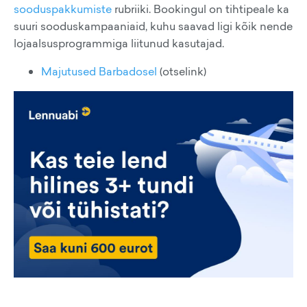
sooduspakkumiste
rubriiki. Bookingul on tihtipeale ka
suuri sooduskampaaniaid, kuhu saavad ligi kõik nende
lojaalsusprogrammiga liitunud kasutajad.
Majutused Barbadosel
(otselink)