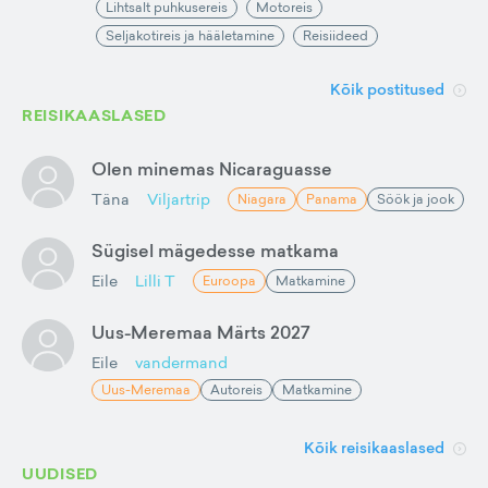
Lihtsalt puhkusereis
Motoreis
Seljakotireis ja hääletamine
Reisiideed
Kõik postitused
REISIKAASLASED
Olen minemas Nicaraguasse
Täna
Viljartrip
Niagara
Panama
Söök ja jook
Sügisel mägedesse matkama
Eile
Lilli T
Euroopa
Matkamine
Uus-Meremaa Märts 2027
Eile
vandermand
Uus-Meremaa
Autoreis
Matkamine
Kõik reisikaaslased
UUDISED