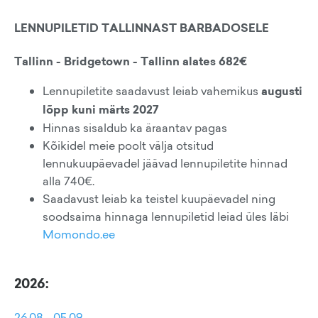
LENNUPILETID TALLINNAST BARBADOSELE
Tallinn - Bridgetown - Tallinn alates 682€
Lennupiletite saadavust leiab vahemikus
augusti
lõpp kuni märts 2027
Hinnas sisaldub ka äraantav pagas
Kõikidel meie poolt välja otsitud
lennukuupäevadel jäävad lennupiletite hinnad
alla 740€.
Saadavust leiab ka teistel kuupäevadel ning
soodsaima hinnaga lennupiletid leiad üles läbi
Momondo.ee
2026:
26.08 - 05.09