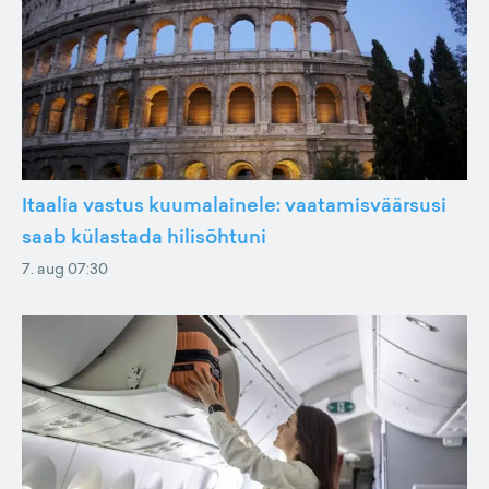
Itaalia vastus kuumalainele: vaatamisväärsusi
saab külastada hilisõhtuni
7. aug 07:30