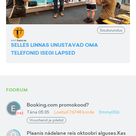
Sisuturundus
SELLES LINNAS UNUSTAVAD OMA
TELEFONID ISEGI LAPSED
FOORUM
Booking.com promokood?
Täna 05:35
Loetud
76748
korda
Emmy006
1342
Voucherid ja piletid
Plaanis nädalane reis oktoobri alguses.Kas