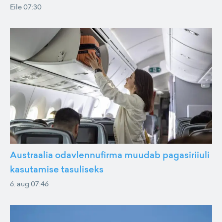
Eile 07:30
Austraalia odavlennufirma muudab pagasiriiuli
kasutamise tasuliseks
6. aug 07:46