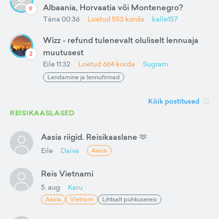
Albaania, Horvaatia või Montenegro?
9
Täna 00:36
Loetud
553
korda
kalle157
Wizz - refund tulenevalt oluliselt lennuaja
muutusest
2
Eile 11:32
Loetud
664
korda
Sugram
Lendamine ja lennufirmad
Kõik postitused
REISIKAASLASED
Aasia riigid. Reisikaaslane 🫶
Eile
Daiva
Aasia
Reis Vietnami
5. aug
Karu
Aasia
Vietnam
Lihtsalt puhkusereis