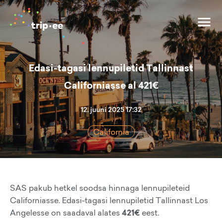
Edasi-tagasi lennupiletid Tallinnast
Californiasse al 421€
12. juuni 2025 17:32
California
SAS pakub hetkel soodsa hinnaga lennupileteid
Californiasse. Edasi-tagasi lennupiletid Tallinnast Los
Angelesse on saadaval alates
421€
eest.