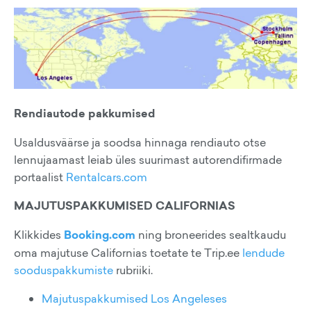
Rendiautode pakkumised
Usaldusväärse ja soodsa hinnaga rendiauto otse
lennujaamast leiab üles suurimast autorendifirmade
portaalist
Rentalcars.com
MAJUTUSPAKKUMISED CALIFORNIAS
Klikkides
Booking.com
ning broneerides sealtkaudu
oma majutuse Californias toetate te Trip.ee
lendude
sooduspakkumiste
rubriiki.
Majutuspakkumised Los Angeleses