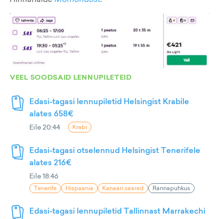
VEEL SOODSAID LENNUPILETEID
Edasi-tagasi lennupiletid Helsingist Krabile
alates 658€
Eile 20:44
Krabi
Edasi-tagasi otselennud Helsingist Tenerifele
alates 216€
Eile 18:46
Tenerife
Hispaania
Kanaari saared
Rannapuhkus
Edasi-tagasi lennupiletid Tallinnast Marrakechi