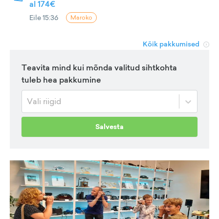
al 174€
Eile 15:36
Maroko
Kõik pakkumised
Teavita mind kui mõnda valitud sihtkohta
tuleb hea pakkumine
Vali riigid
Salvesta