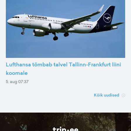
Lufthansa tõmbab talvel Tallinn-Frankfurt liini
koomale
5. aug 07:37
Kõik uudised