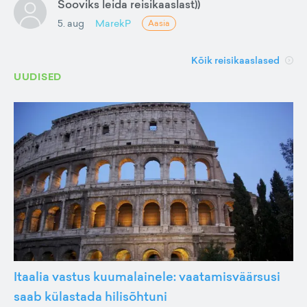
Sooviks leida reisikaaslast))
5. aug
MarekP
Aasia
Kõik reisikaaslased
UUDISED
Itaalia vastus kuumalainele: vaatamisväärsusi
saab külastada hilisõhtuni