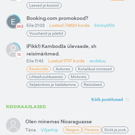
Laevad ja kruiisid
Booking.com promokood?
Eile 21:03
Loetud
76820
korda
Emmy006
1343
Voucherid ja piletid
(Pikk!) Kambodža ülevaade, sh
reisimärkmed.
13
Eile 11:43
Loetud
1797
korda
endeluu
Kambodža
Autoreis
Kohalikud inimesed
Lihtsalt puhkusereis
Motoreis
Seljakotireis ja hääletamine
Reisiideed
Kõik postitused
REISIKAASLASED
Olen minemas Nicaraguasse
Täna
Viljartrip
Niagara
Panama
Söök ja jook