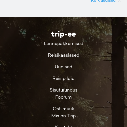
Kõik uudised
Lennupakkumised
Reisikaaslased
Uudised
Reisipildid
Sisuturundus
Foorum
Ost-müük
Mis on Trip