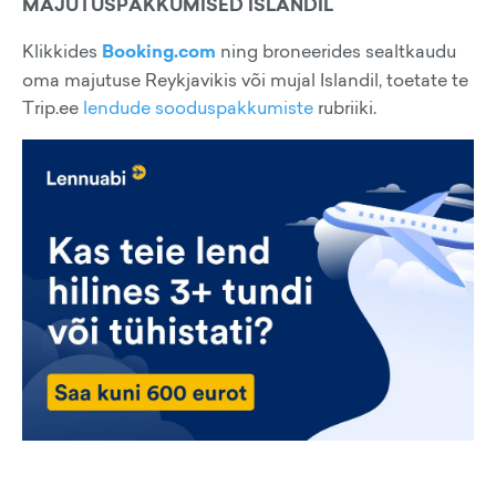
MAJUTUSPAKKUMISED ISLANDIL
Klikkides
Booking.com
ning broneerides sealtkaudu
oma majutuse Reykjavikis või mujal Islandil, toetate te
Trip.ee
lendude sooduspakkumiste
rubriiki.