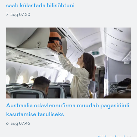
saab külastada hilisõhtuni
7. aug 07:30
Austraalia odavlennufirma muudab pagasiriiuli
kasutamise tasuliseks
6. aug 07:46