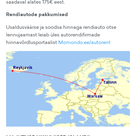
saadaval alates 175€ eest.
Rendiautode pakkumised
Usaldusväärse ja soodsa hinnaga rendiauto otse
lennujaamast leiab üles autorendifirmade
hinnavõrdlusportaalist
Momondo.ee/autorent