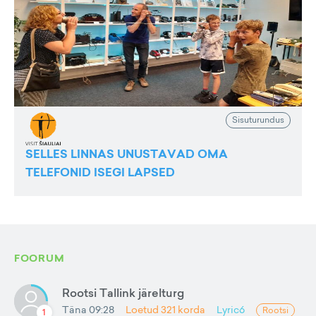
Sisuturundus
SELLES LINNAS UNUSTAVAD OMA
TELEFONID ISEGI LAPSED
FOORUM
Rootsi Tallink järelturg
Täna 09:28
Loetud
321
korda
Lyric6
Rootsi
1