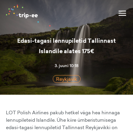
Edasi-tagasi lennupiletid Tallinnast
Islandile alates 175€
3. juuni 10:18
Reykjavik
LOT Polish Airlines pakub hetkel väga hea hinnaga
lennupileteid Islandile. Ühe kiire ümberistumisega
edasi-tagasi lennupiletid Tallinnast Reykjavikki on