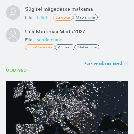
Sügisel mägedesse matkama
Eile
Lilli T
Euroopa
Matkamine
Uus-Meremaa Märts 2027
Eile
vandermand
Uus-Meremaa
Autoreis
Matkamine
Kõik reisikaaslased
UUDISED