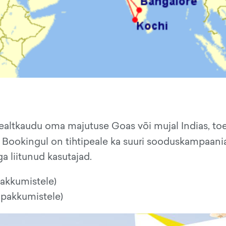
ealtkaudu oma majutuse Goas või mujal Indias, toe
i. Bookingul on tihtipeale ka suuri sooduskampaani
a liitunud kasutajad.
pakkumistele)
 pakkumistele)