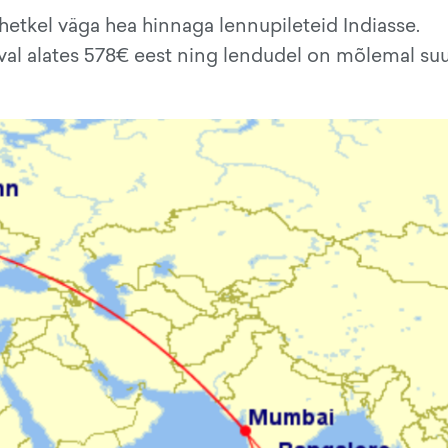
etkel väga hea hinnaga lennupileteid Indiasse.
val alates 578€ eest ning lendudel on mõlemal suu