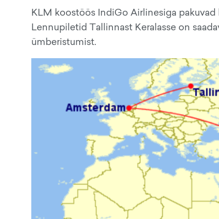
KLM koostöös IndiGo Airlinesiga pakuvad h
Lennupiletid Tallinnast Keralasse on saada
ümberistumist.