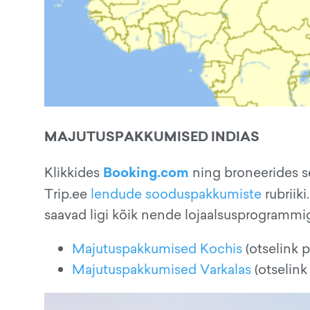
MAJUTUSPAKKUMISED INDIAS
Booking.com
Klikkides
ning broneerides s
Trip.ee
lendude sooduspakkumiste
rubriik
saavad ligi kõik nende lojaalsusprogrammig
Majutuspakkumised Kochis
(otselink 
Majutuspakkumised Varkalas
(otselink