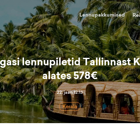
Lennupakkumised
Re
gasi lennupiletid Tallinnast 
alates 578€
22. jaan 12:13
Kerala