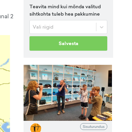
Teavita mind kui mõnda valitud
sihtkohta tuleb hea pakkumine
nal 2
Vali riigid
Salvesta
Sisuturundus