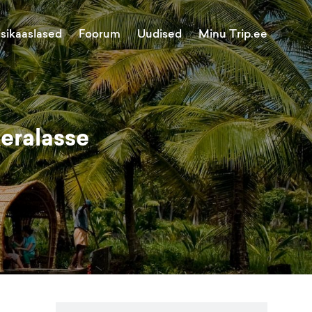
Minu Trip.ee
isikaaslased
Foorum
Uudised
Keralasse