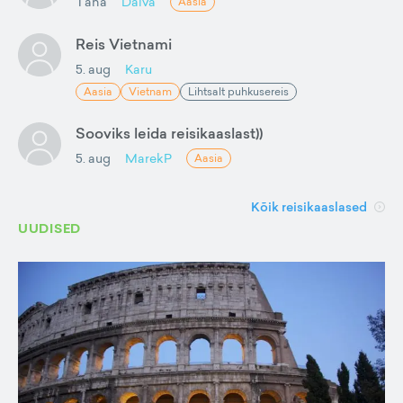
Täna
Daiva
Aasia
Reis Vietnami
5. aug
Karu
Aasia
Vietnam
Lihtsalt puhkusereis
Sooviks leida reisikaaslast))
5. aug
MarekP
Aasia
Kõik reisikaaslased
UUDISED