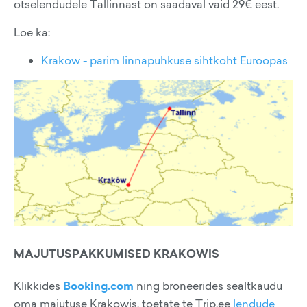
otselendudele Tallinnast on saadaval vaid 29€ eest.
Loe ka:
Krakow - parim linnapuhkuse sihtkoht Euroopas
MAJUTUSPAKKUMISED KRAKOWIS
Klikkides
Booking.com
ning broneerides sealtkaudu
oma majutuse Krakowis, toetate te Trip.ee
lendude