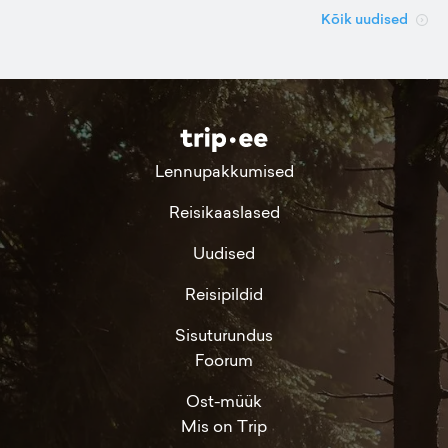
Kõik uudised
Lennupakkumised
Reisikaaslased
Uudised
Reisipildid
Sisuturundus
Foorum
Ost-müük
Mis on Trip