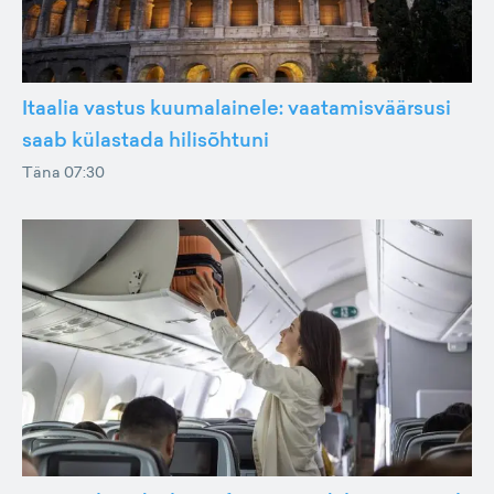
Itaalia vastus kuumalainele: vaatamisväärsusi
saab külastada hilisõhtuni
Täna 07:30