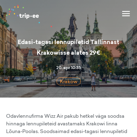
Edasi-tagasi lennupiletid Tallinnast
Krakowisse alates 29€
20. apr 10:35
Krakow
Odavlennufirma Wizz Air pakub hetkel väga soodsa
hinnaga lennupileteid avastamaks Krakowi linna
Lõuna-Poolas. Soodsaimad edasi-tagasi lennupiletid