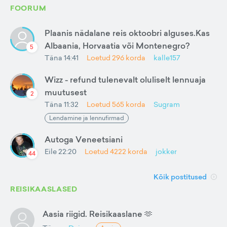
FOORUM
Plaanis nädalane reis oktoobri alguses.Kas
Albaania, Horvaatia või Montenegro?
5
Täna 14:41
Loetud
296
korda
kalle157
Wizz - refund tulenevalt oluliselt lennuaja
muutusest
2
Täna 11:32
Loetud
565
korda
Sugram
Lendamine ja lennufirmad
Autoga Veneetsiani
Eile 22:20
Loetud
4222
korda
jokker
44
Kõik postitused
REISIKAASLASED
Aasia riigid. Reisikaaslane 🫶