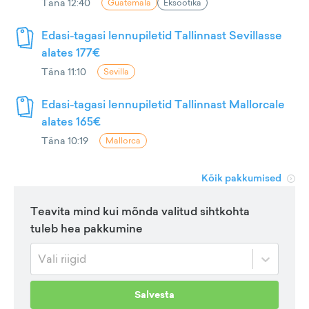
Täna 12:40
Guatemala
Eksootika
Edasi-tagasi lennupiletid Tallinnast Sevillasse
alates 177€
Täna 11:10
Sevilla
Edasi-tagasi lennupiletid Tallinnast Mallorcale
alates 165€
Täna 10:19
Mallorca
Kõik pakkumised
Teavita mind kui mõnda valitud sihtkohta
tuleb hea pakkumine
Vali riigid
Salvesta