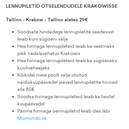
LENNUPILETID OTSELENDUDELE KRAKOWISSE
Tallinn - Krakow - Tallinn alates 29€
Soodsate hindadega lennupiletite saadavust
leiab kuni sügiseni välja
Hea hinnaga lennupileteid leiab ka veetmaks
pikk nädalavahetus Krakowis
Hea hinnaga lennupileteid leiab ka sügiseseks
koolivaheajaks
Kõikidel meie poolt välja otsitud
näidiskuupäevadel jäävad lennupiletite hinnad
alla 85€
Soodsa hinnaga lennupileteid leiab ka teistel
kuupäevadel
Parima hinnaga öennupiletid leiab üles läbi
Momondo.ee