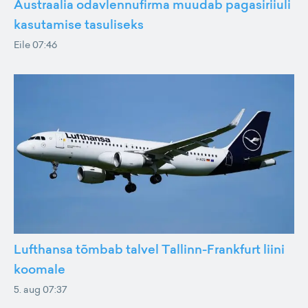
Austraalia odavlennufirma muudab pagasiriiuli
kasutamise tasuliseks
Eile 07:46
Lufthansa tõmbab talvel Tallinn-Frankfurt liini
koomale
5. aug 07:37