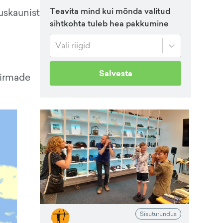
Teavita mind kui mõnda valitud
uskaunist
sihtkohta tuleb hea pakkumine
Vali riigid
Salvesta
firmade
Sisuturundus