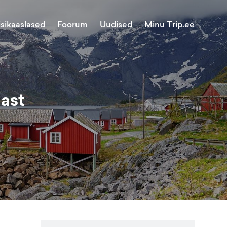
Minu Trip.ee
isikaaslased
Foorum
Uudised
nast