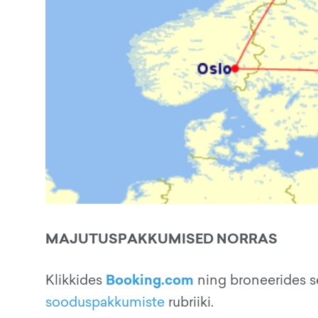
MAJUTUSPAKKUMISED NORRAS
Booking.com
Klikkides
ning broneerides s
sooduspakkumiste
rubriiki.