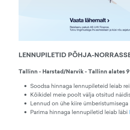
LENNUPILETID PÕHJA-NORRASS
Tallinn - Harstad/Narvik - Tallinn alates 
Soodsa hinnaga lennupileteid leiab re
Kõikidel meie poolt välja otsitud näid
Lennud on ühe kiire ümberistumisega
Parima hinnaga lennupiletid leiab läbi