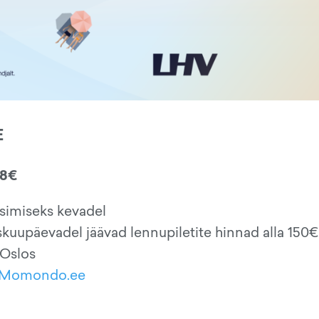
E
98€
isimiseks kevadel
iskuupäevadel jäävad lennupiletite hinnad alla 150€
 Oslos
Momondo.ee