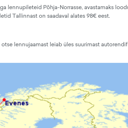
ga lennupileteid Põhja-Norrasse, avastamaks lood
letid Tallinnast on saadaval alates 98€ eest.
 otse lennujaamast leiab üles suurimast autorendi