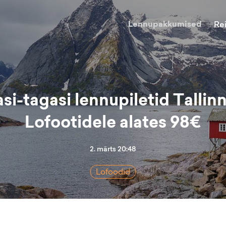
Lennupakkumised
Re
si-tagasi lennupiletid Tallin
Lofootidele alates 98€
2. märts 20:48
Lofoodid