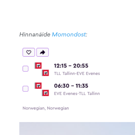
Hinnanäide
Momondost
: