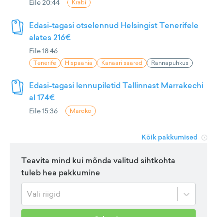
Eile 20:44
Krabi
Edasi-tagasi otselennud Helsingist Tenerifele
alates 216€
Eile 18:46
Tenerife
Hispaania
Kanaari saared
Rannapuhkus
Edasi-tagasi lennupiletid Tallinnast Marrakechi
al 174€
Eile 15:36
Maroko
Kõik pakkumised
Teavita mind kui mõnda valitud sihtkohta
tuleb hea pakkumine
Vali riigid