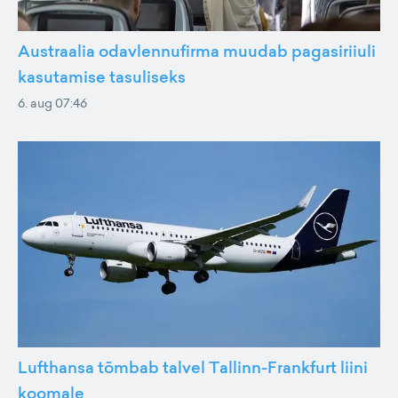
Austraalia odavlennufirma muudab pagasiriiuli
kasutamise tasuliseks
6. aug 07:46
Lufthansa tõmbab talvel Tallinn-Frankfurt liini
koomale