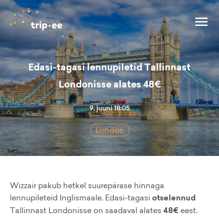
Edasi-tagasi lennupiletid Tallinnast
Londonisse alates 48€
9. juuni 18:05
London
Wizzair pakub hetkel suurepärase hinnaga
lennupileteid Inglismaale. Edasi-tagasi
otselennud
Tallinnast Londonisse on saadaval alates
48€
eest.