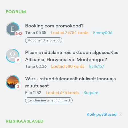
FOORUM
Booking.com promokood?
Täna 05:35
Loetud
76754
korda
Emmy006
1342
Voucherid ja piletid
Plaanis nädalane reis oktoobri alguses.Kas
Albaania, Horvaatia või Montenegro?
9
Täna 00:36
Loetud
580
korda
kalle157
Wizz - refund tulenevalt oluliselt lennuaja
muutusest
2
Eile 11:32
Loetud
676
korda
Sugram
Lendamine ja lennufirmad
Kõik postitused
REISIKAASLASED