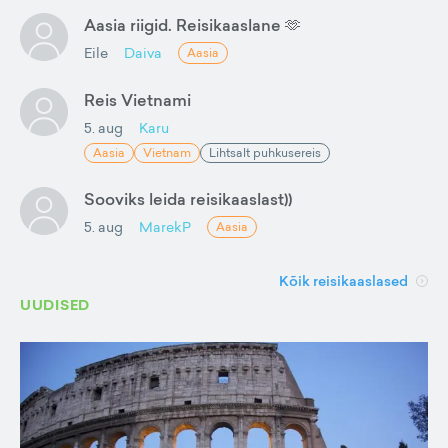
Aasia riigid. Reisikaaslane 🫶
Eile
Daiva
Aasia
Reis Vietnami
5. aug
Karu
Aasia
Vietnam
Lihtsalt puhkusereis
Sooviks leida reisikaaslast))
5. aug
MarekP
Aasia
Kõik reisikaaslased
UUDISED