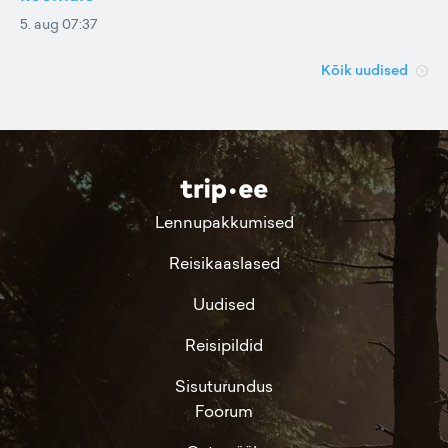
5. aug 07:37
Kõik uudised
Lennupakkumised
Reisikaaslased
Uudised
Reisipildid
Sisuturundus
Foorum