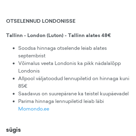
OTSELENNUD LONDONISSE
Tallinn - London (Luton) - Tallinn alates 48€
Soodsa hinnaga otselende leiab alates
septembrist
Võimalus veeta Londonis ka pikk nädalalõpp
Londonis
Allpool väljatoodud lennupiletid on hinnaga kuni
85€
Saadavus on suurepärane ka teistel kuupäevadel
Parima hinnaga lennupiletid leiab läbi
Momondo.ee
sügis