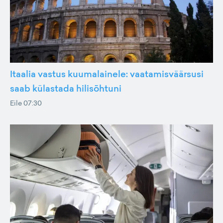
Itaalia vastus kuumalainele: vaatamisväärsusi
saab külastada hilisõhtuni
Eile 07:30