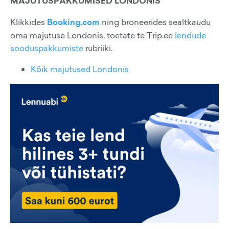
MAJUTUSPAKKUMISED LONDONIS
Klikkides
Booking.com
ning broneerides sealtkaudu
oma majutuse Londonis, toetate te Trip.ee
lendude
sooduspakkumiste
rubriiki.
Kõik majutused Londonis