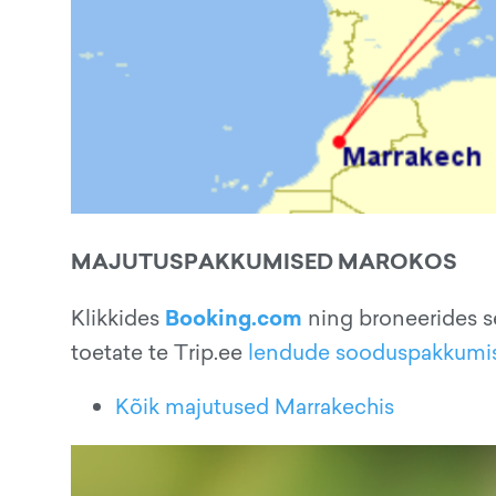
MAJUTUSPAKKUMISED MAROKOS
Booking.com
Klikkides
ning broneerides s
toetate te Trip.ee
lendude sooduspakkumi
Kõik majutused Marrakechis