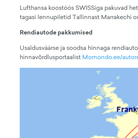
Lufthansa koostöös SWISSiga pakuvad hetk
tagasi lennupiletid Tallinnast Marrakechi o
Rendiautode pakkumised
Usaldusväärse ja soodsa hinnaga rendiauto
hinnavõrdlusportaalist
Momondo.ee/autor