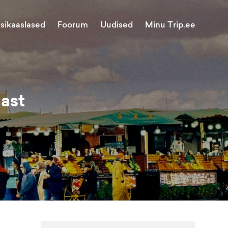
Minu Trip.ee
isikaaslased
Foorum
Uudised
nast