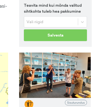
Teavita mind kui mõnda valitud
asi-
sihtkohta tuleb hea pakkumine
Vali riigid
Salvesta
Sisuturundus