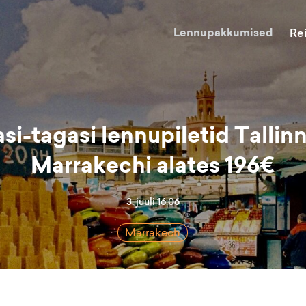
Lennupakkumised
Re
si-tagasi lennupiletid Tallin
Marrakechi alates 196€
3. juuli 16:06
Marrakech