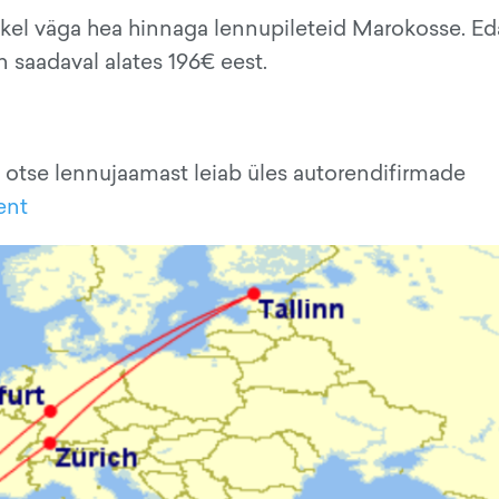
el väga hea hinnaga lennupileteid Marokosse. Ed
n saadaval alates 196€ eest.
 otse lennujaamast leiab üles autorendifirmade
ent