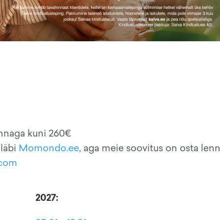
innaga kuni 260€
 läbi
Momondo.ee
, aga meie soovitus on osta lenn
.com
2027: