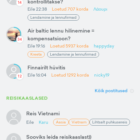
kontrollitakse?
14
Eile 22:38
Loetud
707
korda
Λάουρι
Lendamine ja lennufirmad
Air baltic lennu hilinemine =
kompensatsioon?
34
Eile 19:16
Loetud
5937
korda
happyday
Kreeta
Lendamine ja lennufirmad
Finnairilt hüvitis
Eile 16:04
Loetud
1292
korda
nicky19
12
Kõik postitused
REISIKAASLASED
Reis Vietnami
Eile
Karu
Aasia
Vietnam
Lihtsalt puhkusereis
Sooviks leida reisikaaslast))