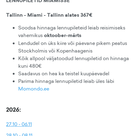
LENNUPILETID MIAMISSE
Tallinn - Miami - Tallinn alates 367€
Soodsa hinnaga lennupileteid leiab reisimiseks
vahemikus
oktoober-märts
Lendudel on üks kiire või päevane pikem peatus
Stockholmis või Kopenhaagenis
Kõik allpool väljatoodud lennupiletid on hinnaga
kuni 480€
Saadavus on hea ka teistel kuupäevadel
Parima hinnaga lennupiletid leiab üles läbi
Momondo.ee
2026:
27.10 - 06.11
28.10 - 08.11