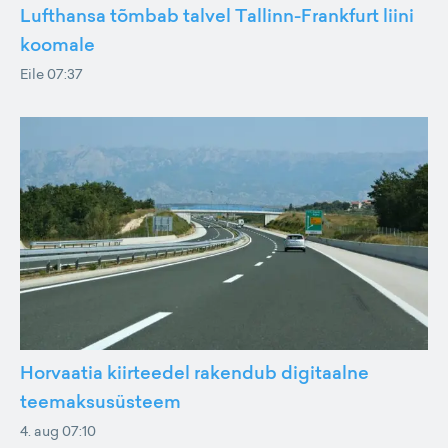
Lufthansa tõmbab talvel Tallinn-Frankfurt liini
koomale
Eile 07:37
Horvaatia kiirteedel rakendub digitaalne
teemaksusüsteem
4. aug 07:10