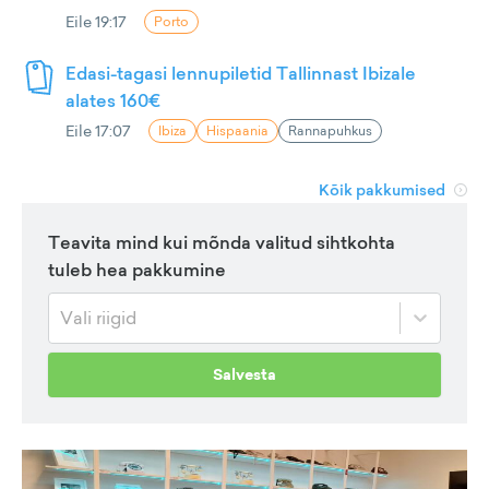
Eile 19:17
Porto
Edasi-tagasi lennupiletid Tallinnast Ibizale
alates 160€
Eile 17:07
Ibiza
Hispaania
Rannapuhkus
Kõik pakkumised
Teavita mind kui mõnda valitud sihtkohta
tuleb hea pakkumine
Vali riigid
Salvesta