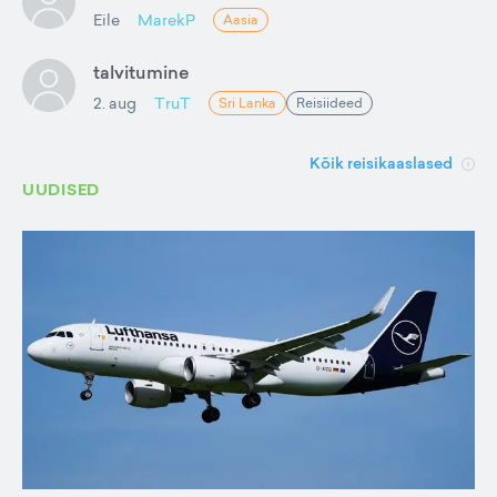
Eile
MarekP
Aasia
talvitumine
2. aug
TruT
Sri Lanka
Reisiideed
Kõik reisikaaslased
UUDISED