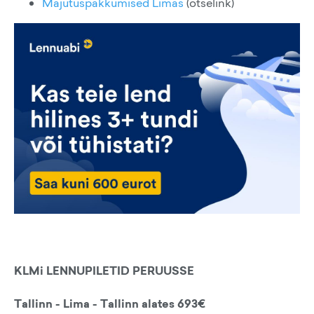
Majutuspakkumised Limas
(otselink)
KLMi LENNUPILETID PERUUSSE
Tallinn - Lima - Tallinn alates 693€