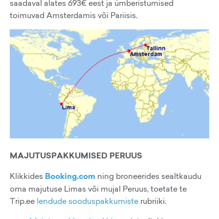
saadaval alates 693€ eest ja ümberistumised
toimuvad Amsterdamis või Pariisis.
MAJUTUSPAKKUMISED PERUUS
Klikkides
Booking.com
ning broneerides sealtkaudu
oma majutuse Limas või mujal Peruus, toetate te
Trip.ee
lendude sooduspakkumiste
rubriiki.