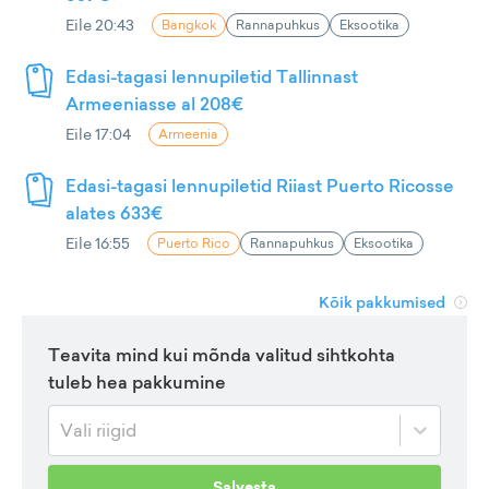
Eile 20:43
Bangkok
Rannapuhkus
Eksootika
Edasi-tagasi lennupiletid Tallinnast
Armeeniasse al 208€
Eile 17:04
Armeenia
Edasi-tagasi lennupiletid Riiast Puerto Ricosse
alates 633€
Eile 16:55
Puerto Rico
Rannapuhkus
Eksootika
Kõik pakkumised
Teavita mind kui mõnda valitud sihtkohta
tuleb hea pakkumine
Vali riigid
Salvesta