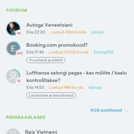
FOORUM
Autoga Veneetsiani
Eile 22:20
Loetud
4106
korda
jokker
44
Booking.com promokood?
Eile 17:46
Loetud
76700
korda
Emmy006
1341
Voucherid ja piletid
Lufthansa salongi pagas - kas mõõte / kaalu
kontrollitakse?
15
Eile 14:53
Loetud
984
korda
Λάουρι
Lendamine ja lennufirmad
Kõik postitused
REISIKAASLASED
Reis Vietnami