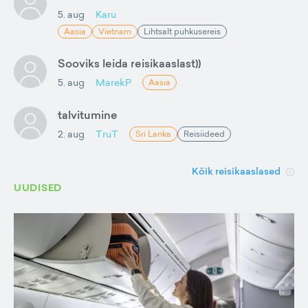
5. aug
Karu
Aasia
Vietnam
Lihtsalt puhkusereis
Sooviks leida reisikaaslast))
5. aug
MarekP
Aasia
talvitumine
2. aug
TruT
Sri Lanka
Reisiideed
Kõik reisikaaslased
UUDISED