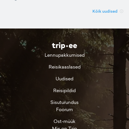
Kõik uudised
Lennupakkumised
Reisikaaslased
Uudised
Reisipildid
Sisuturundus
Foorum
Ost-müük
Mis on Trip