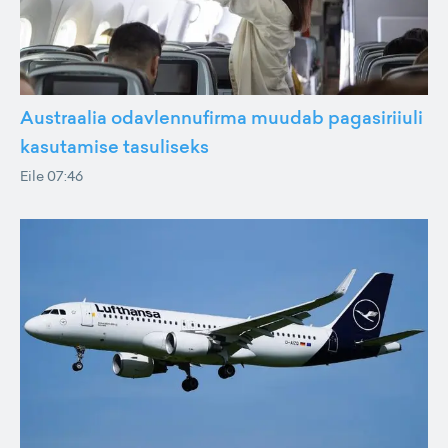
Austraalia odavlennufirma muudab pagasiriiuli
kasutamise tasuliseks
Eile 07:46