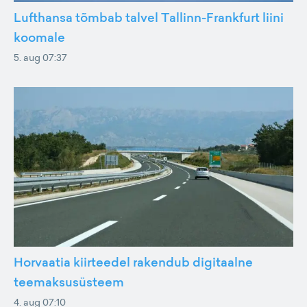
Lufthansa tõmbab talvel Tallinn-Frankfurt liini
koomale
5. aug 07:37
Horvaatia kiirteedel rakendub digitaalne
teemaksusüsteem
4. aug 07:10