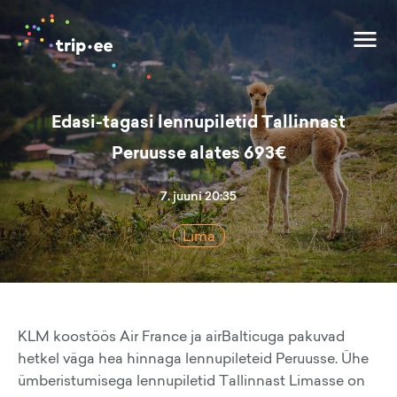
Edasi-tagasi lennupiletid Tallinnast
Peruusse alates 693€
7. juuni 20:35
Lima
KLM koostöös Air France ja airBalticuga pakuvad
hetkel väga hea hinnaga lennupileteid Peruusse. Ühe
ümberistumisega lennupiletid Tallinnast Limasse on