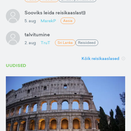
Sooviks leida reisikaaslast))
5. aug
MarekP
Aasia
talvitumine
2. aug
TruT
Sri Lanka
Reisiideed
Kõik reisikaaslased
UUDISED