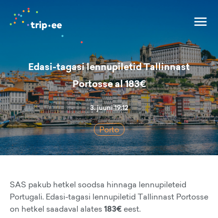
Edasi-tagasi lennupiletid Tallinnast
Portosse al 183€
3. juuni 19:12
Porto
SAS pakub hetkel soodsa hinnaga lennupileteid
Portugali. Edasi-tagasi lennupiletid Tallinnast Portosse
on hetkel saadaval alates
183€
eest.