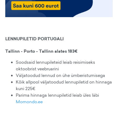
LENNUPILETID PORTUGALI
Tallinn - Porto - Tallinn alates 183€
Soodsaid lennupileteid leiab reisimiseks
oktoobrist veebruarini
Väljatoodud lennud on ühe ümberistumisega
Kõik allpool väljatoodud lennupiletid on hinnaga
kuni 225€
Parima hinnaga lennupiletid leiab üles läbi
Momondo.ee