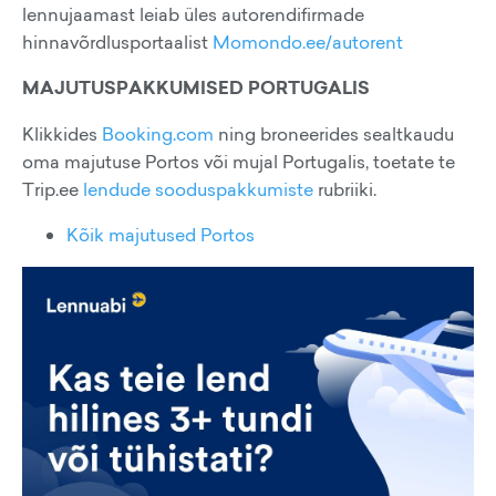
lennujaamast leiab üles autorendifirmade
hinnavõrdlusportaalist
Momondo.ee/autorent
MAJUTUSPAKKUMISED PORTUGALIS
Klikkides
Booking.com
ning broneerides sealtkaudu
oma majutuse Portos või mujal Portugalis, toetate te
Trip.ee
lendude sooduspakkumiste
rubriiki.
Kõik majutused Portos