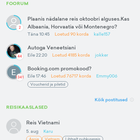
FOORUM
Plaanis nädalane reis oktoobri alguses.Kas
Albaania, Horvaatia või Montenegro?
2
Täna 10:45
Loetud
90
korda
kalle157
Autoga Veneetsiani
Eile 22:20
Loetud
4185
korda
jokker
44
Booking.com promokood?
Eile 17:46
Loetud
76717
korda
Emmy006
1341
Voucherid ja piletid
Kõik postitused
REISIKAASLASED
Reis Vietnami
5. aug
Karu
Aasia
Vietnam
Lihtsalt puhkusereis