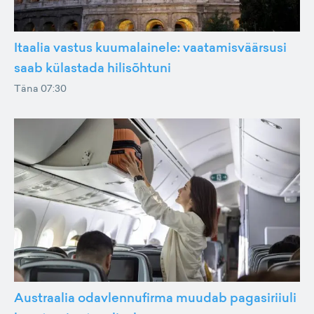
Itaalia vastus kuumalainele: vaatamisväärsusi
saab külastada hilisõhtuni
Täna 07:30
Austraalia odavlennufirma muudab pagasiriiuli