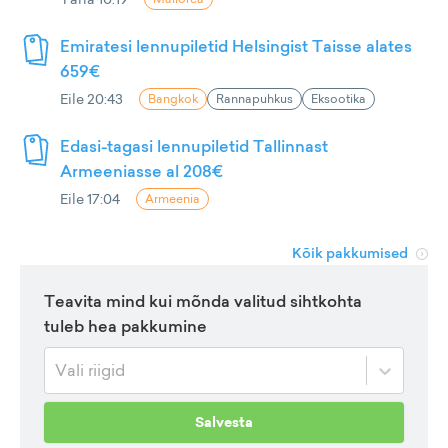
Emiratesi lennupiletid Helsingist Taisse alates
659€
Eile 20:43
Bangkok
Rannapuhkus
Eksootika
Edasi-tagasi lennupiletid Tallinnast
Armeeniasse al 208€
Eile 17:04
Armeenia
Kõik pakkumised
Teavita mind kui mõnda valitud sihtkohta
tuleb hea pakkumine
Vali riigid
Salvesta