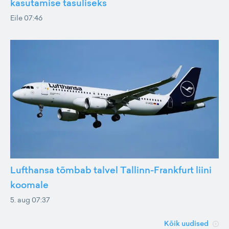
kasutamise tasuliseks
Eile 07:46
Lufthansa tõmbab talvel Tallinn-Frankfurt liini
koomale
5. aug 07:37
Kõik uudised