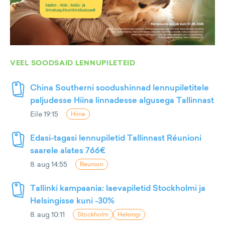
VEEL SOODSAID LENNUPILETEID
China Southerni soodushinnad lennupiletitele
paljudesse Hiina linnadesse algusega Tallinnast
Eile 19:15
Hiina
Edasi-tagasi lennupiletid Tallinnast Réunioni
saarele alates 766€
8. aug 14:55
Reunion
Tallinki kampaania: laevapiletid Stockholmi ja
Helsingisse kuni -30%
8. aug 10:11
Stockholm
Helsingi