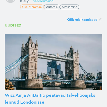
8. aug
vandermand
Uus-Meremaa
Autoreis
Matkamine
Kõik reisikaaslased
UUDISED
Wizz Air ja AirBaltic peatavad talvehooajaks
lennud Londonisse