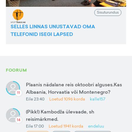
Sisuturundus
SELLES LINNAS UNUSTAVAD OMA
TELEFONID ISEGI LAPSED
FOORUM
Plaanis nädalane reis oktoobri alguses.Kas
Albaania, Horvaatia või Montenegro?
11
Eile 23:40
Loetud
1096
korda
kalle157
(Pikk!) Kambodža ülevaade, sh
reisimärkmed.
14
Eile 17:00
Loetud
1941
korda
endeluu