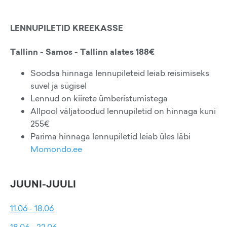
LENNUPILETID KREEKASSE
Tallinn - Samos - Tallinn alates 188€
Soodsa hinnaga lennupileteid leiab reisimiseks
suvel ja sügisel
Lennud on kiirete ümberistumistega
Allpool väljatoodud lennupiletid on hinnaga kuni
255€
Parima hinnaga lennupiletid leiab üles läbi
Momondo.ee
JUUNI-JUULI
11.06 - 18.06