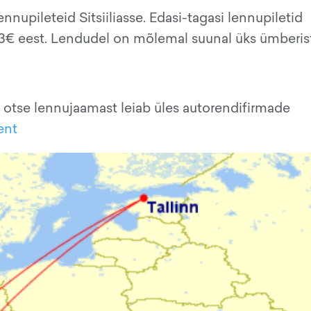
nupileteid Sitsiiliasse. Edasi-tagasi lennupiletid
183€ eest. Lendudel on mõlemal suunal üks ümberi
 otse lennujaamast leiab üles autorendifirmade
ent