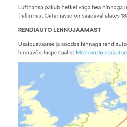
Lufthansa pakub hetkel väga hea hinnaga len
Tallinnast Cataniasse on saadaval alates 
RENDIAUTO LENNUJAAMAST
Usaldusväärse ja soodsa hinnaga rendiauto
hinnavõrdlusportaalist
Momondo.ee/autor