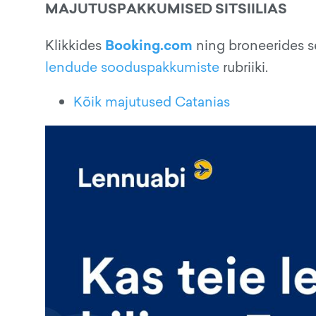
MAJUTUSPAKKUMISED SITSIILIAS
Booking.com
Klikkides
ning broneerides se
lendude sooduspakkumiste
rubriiki.
Kõik majutused Catanias