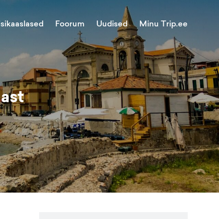
Minu Trip.ee
isikaaslased
Foorum
Uudised
nast