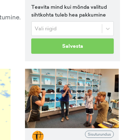
Teavita mind kui mõnda valitud
sihtkohta tuleb hea pakkumine
stumine.
Vali riigid
Salvesta
Sisuturundus