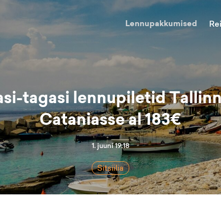
Lennupakkumised
Re
si-tagasi lennupiletid Tallin
Cataniasse al 183€
1. juuni 19:18
Sitsiilia