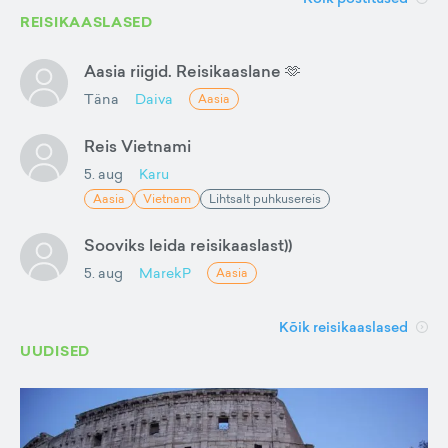
REISIKAASLASED
Aasia riigid. Reisikaaslane 🫶
Täna
Daiva
Aasia
Reis Vietnami
5. aug
Karu
Aasia
Vietnam
Lihtsalt puhkusereis
Sooviks leida reisikaaslast))
5. aug
MarekP
Aasia
Kõik reisikaaslased
UUDISED