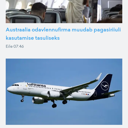
Austraalia odavlennufirma muudab pagasiriiuli
kasutamise tasuliseks
Eile 07:46