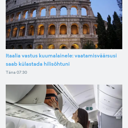
Itaalia vastus kuumalainele: vaatamisväärsusi
saab külastada hilisõhtuni
Täna 07:30