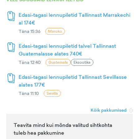
Edasi-tagasi lennupiletid Tallinnast Marrakechi
al 174€
Täna 15:36
Maroko
Edasi-tagasi lennupiletid talvel Tallinnast
Guatemalasse alates 740€
Täna 12:40
Guatemala
Eksootika
Edasi-tagasi lennupiletid Tallinnast Sevillasse
alates 177€
Täna 11:10
Sevilla
Kõik pakkumised
Teavita mind kui mõnda valitud sihtkohta
tuleb hea pakkumine