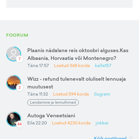
FOORUM
Plaanis nädalane reis oktoobri alguses.Kas
Albaania, Horvaatia või Montenegro?
7
Täna 17:57
Loetud
368
korda
kalle157
Wizz - refund tulenevalt oluliselt lennuaja
muutusest
2
Täna 11:32
Loetud
594
korda
Sugram
Lendamine ja lennufirmad
Autoga Veneetsiani
Eile 22:20
Loetud
4230
korda
jokker
44
Kõik postitused