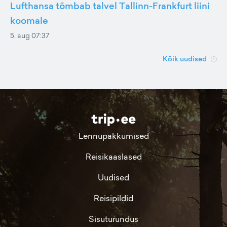
Lufthansa tõmbab talvel Tallinn-Frankfurt liini
koomale
5. aug 07:37
Kõik uudised
Lennupakkumised
Reisikaaslased
Uudised
Reisipildid
Sisuturundus