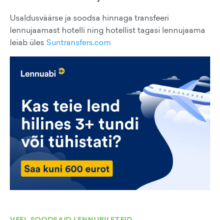
Usaldusväärse ja soodsa hinnaga transfeeri
lennujaamast hotelli ning hotellist tagasi lennujaama
leiab üles
Suntransfers.com
VEEL SOODSAID LENNUPILETEID