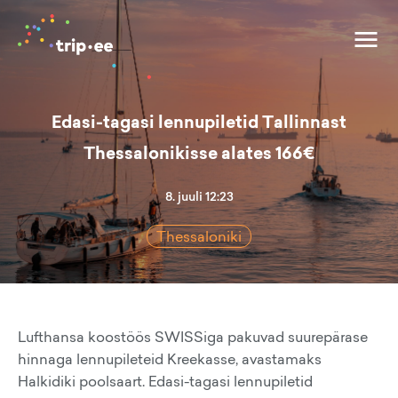
Edasi-tagasi lennupiletid Tallinnast
Thessalonikisse alates 166€
8. juuli 12:23
Thessaloniki
Lufthansa koostöös SWISSiga pakuvad suurepärase
hinnaga lennupileteid Kreekasse, avastamaks
Halkidiki poolsaart. Edasi-tagasi lennupiletid