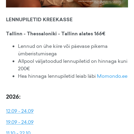
LENNUPILETID KREEKASSE
Tallinn - Thessaloniki - Tallinn alates 166€
Lennud on ühe kiire või päevase pikema
ümberistumisega
Allpool väljatoodud lennupiletid on hinnaga kuni
200€
Hea hinnaga lennupiletid leiab läbi
Momondo.ee
2026:
12.09 - 24.09
19.09 - 24.09
11.10 - 22.10