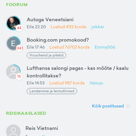
FOORUM
Autoga Veneetsiani
Eile 22:20
Loetud
4112
korda
jokker
44
Booking.com promokood?
Eile 17:46
Loetud
76702
korda
Emmy006
1341
Voucherid ja piletid
Lufthansa salongi pagas - kas mõõte / kaalu
kontrollitakse?
15
Eile 14:53
Loetud
987
korda
Λάουρι
Lendamine ja lennufirmad
Kõik postitused
REISIKAASLASED
Reis Vietnami