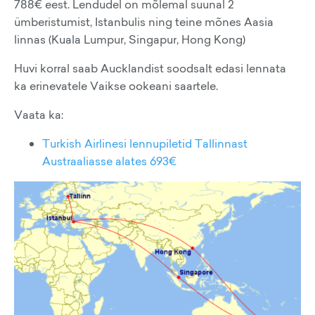
788€ eest. Lendudel on mõlemal suunal 2
ümberistumist, Istanbulis ning teine mõnes Aasia
linnas (Kuala Lumpur, Singapur, Hong Kong)
Huvi korral saab Aucklandist soodsalt edasi lennata
ka erinevatele Vaikse ookeani saartele.
Vaata ka:
Turkish Airlinesi lennupiletid Tallinnast
Austraaliasse alates 693€