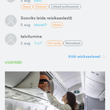
5. aug
Karu
Aasia
Vietnam
Lihtsalt puhkusereis
Sooviks leida reisikaaslast))
5. aug
MarekP
Aasia
talvitumine
2. aug
TruT
Sri Lanka
Reisiideed
Kõik reisikaaslased
UUDISED