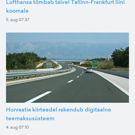
Lufthansa tõmbab talvel Tallinn-Frankfurt liini
koomale
5. aug 07:37
Horvaatia kiirteedel rakendub digitaalne
teemaksusüsteem
4. aug 07:10