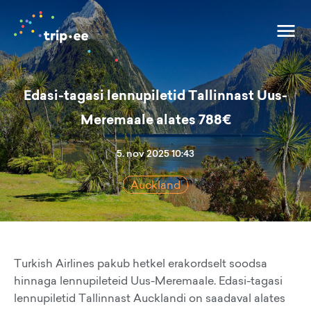
Edasi-tagasi lennupiletid Tallinnast Uus-
Meremaale alates 788€
5. nov 2025 10:43
Auckland
Turkish Airlines pakub hetkel erakordselt soodsa
hinnaga lennupileteid Uus-Meremaale. Edasi-tagasi
lennupiletid Tallinnast Aucklandi on saadaval alates