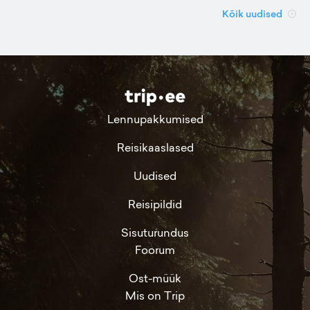
Kõik uudised
Lennupakkumised
Reisikaaslased
Uudised
Reisipildid
Sisuturundus
Foorum
Ost-müük
Mis on Trip