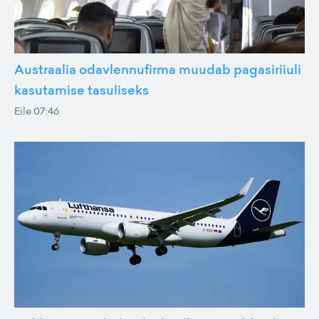
Austraalia odavlennufirma muudab pagasiriiuli
kasutamise tasuliseks
Eile 07:46