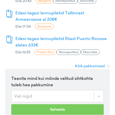
Eile 20:43
Bangkok
Rannapuhkus
Eksootika
Edasi-tagasi lennupiletid Tallinnast
Armeeniasse al 208€
Eile 17:04
Armeenia
Edasi-tagasi lennupiletid Riiast Puerto Ricosse
alates 633€
Eile 16:55
Puerto Rico
Rannapuhkus
Eksootika
Kõik pakkumised
Teavita mind kui mõnda valitud sihtkohta
tuleb hea pakkumine
Vali riigid
Salvesta