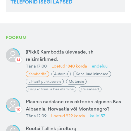
TELEFONID ISEGI LAPSED
FOORUM
(Pikk!) Kambodža ülevaade, sh
reisimärkmed.
14
Täna 17:00
Loetud
1840
korda
endeluu
Kambodža
Autoreis
Kohalikud inimesed
Lihtsalt puhkusereis
Motoreis
Seljakotireis ja hääletamine
Reisiideed
Plaanis nädalane reis oktoobri alguses.Kas
Albaania, Horvaatia või Montenegro?
10
Täna 12:09
Loetud
929
korda
kalle157
Rootsi Tallink järelturg