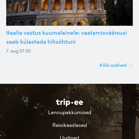
Itaalia vastus kuumalainele: vaatamisväärsusi
saab külastada hilisõhtuni
7. aug 07:30
Kõik uudised
Lennupakkumised
Reisikaaslased
Uudised