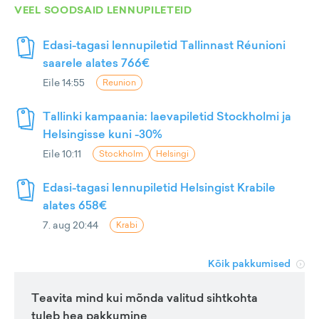
VEEL SOODSAID LENNUPILETEID
Edasi-tagasi lennupiletid Tallinnast Réunioni
saarele alates 766€
Eile 14:55
Reunion
Tallinki kampaania: laevapiletid Stockholmi ja
Helsingisse kuni -30%
Eile 10:11
Stockholm
Helsingi
Edasi-tagasi lennupiletid Helsingist Krabile
alates 658€
7. aug 20:44
Krabi
Kõik pakkumised
Teavita mind kui mõnda valitud sihtkohta
tuleb hea pakkumine