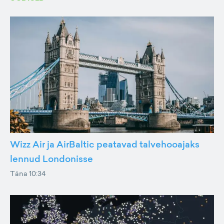
Wizz Air ja AirBaltic peatavad talvehooajaks
lennud Londonisse
Täna 10:34