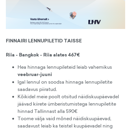
FINNAIRI LENNUPILETID TAISSE
Riia - Bangkok - Riia alates 467€
Hea hinnaga lennupileteid leiab vahemikus
veebruar-juuni
Igal lennul on soodsa hinnaga lennupiletite
saadavus piiratud.
Kõikidel meie poolt otsitud näidiskuupäevadel
jäävad kiirete ümberistumistega lennupiletite
hinnad Tallinnast alla 590€
Toome välja vaid mõned näidiskuupäevad,
saadavust leiab ka teistel kuupäevadel ning