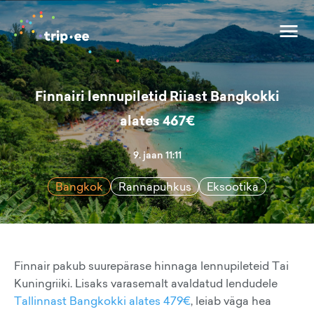
Finnairi lennupiletid Riiast Bangkokki
alates 467€
9. jaan 11:11
Bangkok
Rannapuhkus
Eksootika
Finnair pakub suurepärase hinnaga lennupileteid Tai
Kuningriiki. Lisaks varasemalt avaldatud lendudele
Tallinnast Bangkokki alates 479€
, leiab väga hea