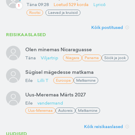
Täna 09:28
Loetud
529
korda
Lyric6
1
Rootsi
Laevad ja kruiisid
Kõik postitused
REISIKAASLASED
Olen minemas Nicaraguasse
Täna
Viljartrip
Niagara
Panama
Söök ja jook
Sügisel mägedesse matkama
Eile
Lilli T
Euroopa
Matkamine
Uus-Meremaa Märts 2027
Eile
vandermand
Uus-Meremaa
Autoreis
Matkamine
Kõik reisikaaslased
UUDISED