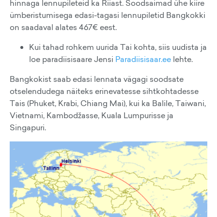
hinnaga lennupileteid ka Riiast. Soodsaimad ühe kiire
ümberistumisega edasi-tagasi lennupiletid Bangkokki
on saadaval alates 467€ eest.
Kui tahad rohkem uurida Tai kohta, siis uudista ja
loe paradiisisaare Jensi
Paradiisisaar.ee
lehte.
Bangkokist saab edasi lennata vägagi soodsate
otselendudega näiteks erinevatesse sihtkohtadesse
Tais (Phuket, Krabi, Chiang Mai), kui ka Balile, Taiwani,
Vietnami, Kambodžasse, Kuala Lumpurisse ja
Singapuri.