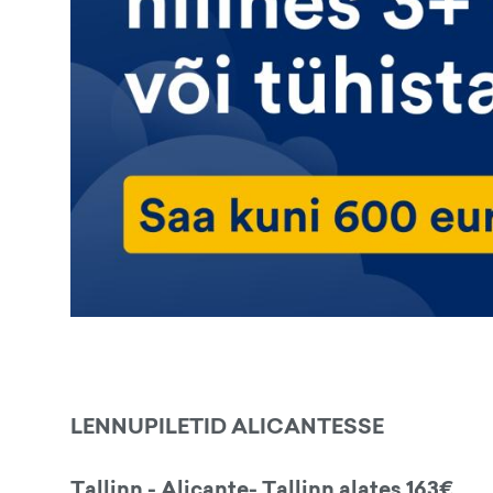
LENNUPILETID ALICANTESSE
Tallinn - Alicante- Tallinn alates 163€