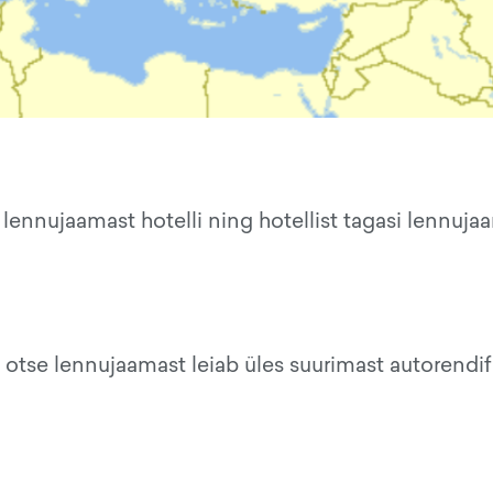
lennujaamast hotelli ning hotellist tagasi lennuja
 otse lennujaamast leiab üles suurimast autorendi