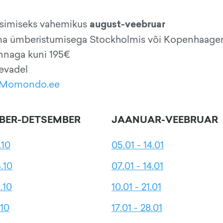
august-veebruar
eisimiseks vahemikus
ema ümberistumisega Stockholmis või Kopenhaage
innaga kuni 195€
äevadel
Momondo.ee
BER-DETSEMBER
JAANUAR-VEEBRUAR
.10
05.01 - 14.01
4.10
07.01 - 14.01
.10
10.01 - 21.01
.10
17.01 - 28.01