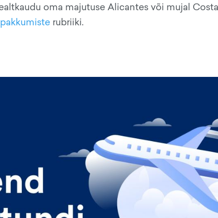
ealtkaudu oma majutuse Alicantes või mujal Cost
spakkumiste
rubriiki.