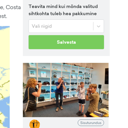
Teavita mind kui mõnda valitud
e, Costa
sihtkohta tuleb hea pakkumine
st.
Vali riigid
Salvesta
Sisuturundus