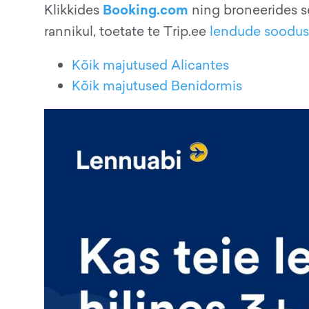
Booking.com
Klikkides
ning broneerides s
rannikul, toetate te Trip.ee
lendude soodu
Kõik majutused Alicantes
Kõik majutused Benidormis