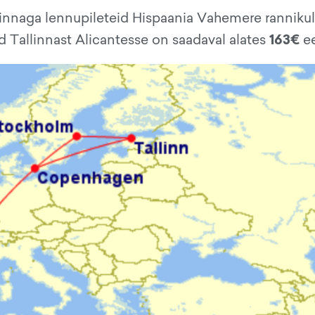
nnaga lennupileteid Hispaania Vahemere rannikul
163€
id Tallinnast Alicantesse on saadaval alates
ee