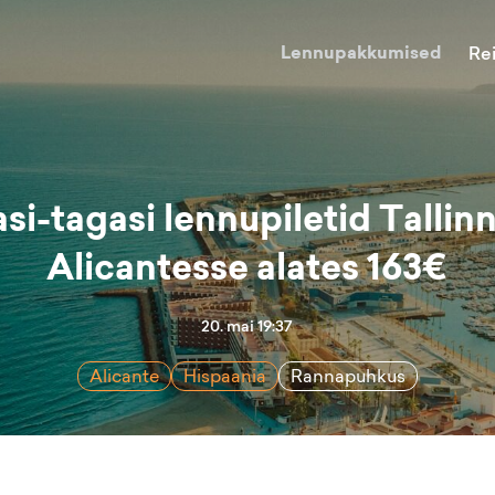
Lennupakkumised
Re
si-tagasi lennupiletid Tallin
Alicantesse alates 163€
20. mai 19:37
Alicante
Hispaania
Rannapuhkus