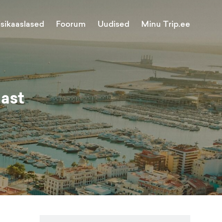
Minu Trip.ee
isikaaslased
Foorum
Uudised
nast