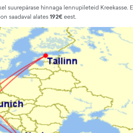
l suurepärase hinnaga lennupileteid Kreekasse. E
192€
e on saadaval alates
eest.