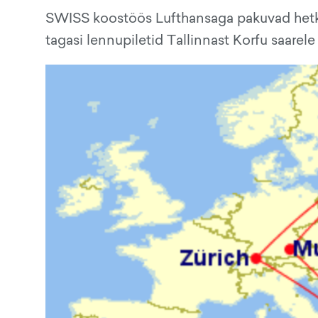
SWISS koostöös Lufthansaga pakuvad hetke
tagasi lennupiletid Tallinnast Korfu saarel