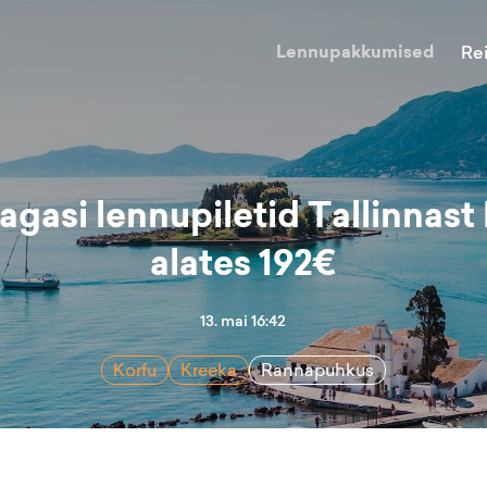
Lennupakkumised
Re
agasi lennupiletid Tallinnast
alates 192€
13. mai 16:42
Korfu
Kreeka
Rannapuhkus