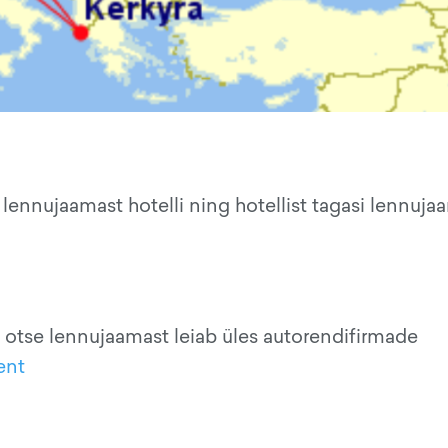
lennujaamast hotelli ning hotellist tagasi lennuja
 otse lennujaamast leiab üles autorendifirmade
ent