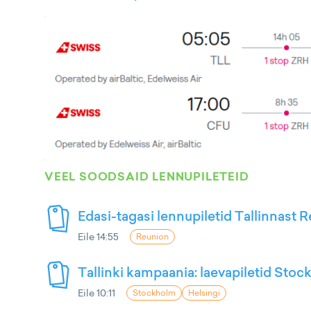
VEEL SOODSAID LENNUPILETEID
Edasi-tagasi lennupiletid Tallinnast R
Eile 14:55
Reunion
Tallinki kampaania: laevapiletid Stoc
Eile 10:11
Stockholm
Helsingi