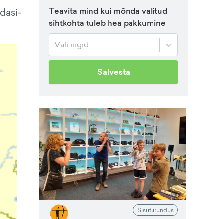
Teavita mind kui mõnda valitud
dasi-
sihtkohta tuleb hea pakkumine
Vali riigid
Salvesta
Sisuturundus