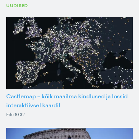
UUDISED
Castlemap – kõik maailma kindlused ja lossid
interaktiivsel kaardil
Eile 10:32