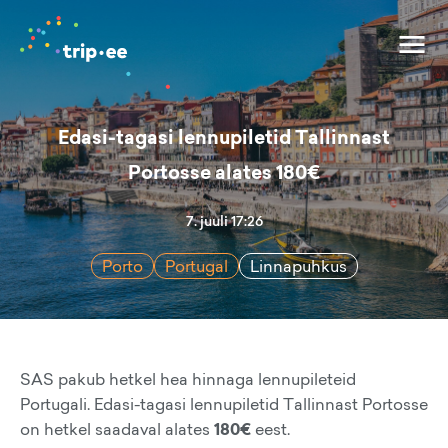
Edasi-tagasi lennupiletid Tallinnast
Portosse alates 180€
7. juuli 17:26
Porto
Portugal
Linnapuhkus
SAS pakub hetkel hea hinnaga lennupileteid
Portugali. Edasi-tagasi lennupiletid Tallinnast Portosse
on hetkel saadaval alates
180€
eest.