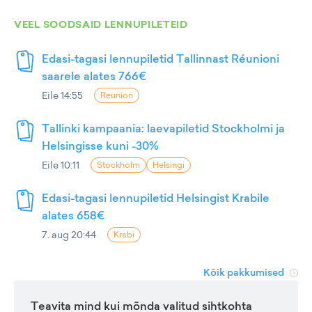
VEEL SOODSAID LENNUPILETEID
Edasi-tagasi lennupiletid Tallinnast Réunioni
saarele alates 766€
Eile 14:55
Reunion
Tallinki kampaania: laevapiletid Stockholmi ja
Helsingisse kuni -30%
Eile 10:11
Stockholm
Helsingi
Edasi-tagasi lennupiletid Helsingist Krabile
alates 658€
7. aug 20:44
Krabi
Kõik pakkumised
Teavita mind kui mõnda valitud sihtkohta