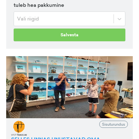
tuleb hea pakkumine
Vali riigid
Salvesta
Sisuturundus