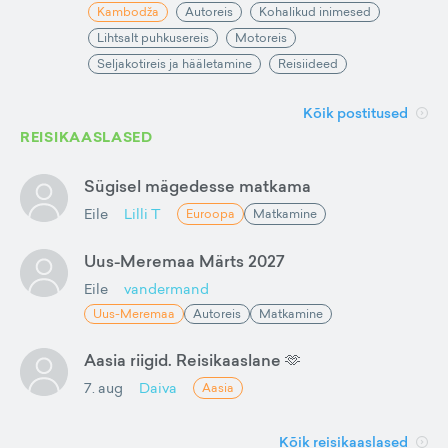
Kambodža
Autoreis
Kohalikud inimesed
Lihtsalt puhkusereis
Motoreis
Seljakotireis ja hääletamine
Reisiideed
Kõik postitused
REISIKAASLASED
Sügisel mägedesse matkama
Eile
Lilli T
Euroopa
Matkamine
Uus-Meremaa Märts 2027
Eile
vandermand
Uus-Meremaa
Autoreis
Matkamine
Aasia riigid. Reisikaaslane 🫶
7. aug
Daiva
Aasia
Kõik reisikaaslased