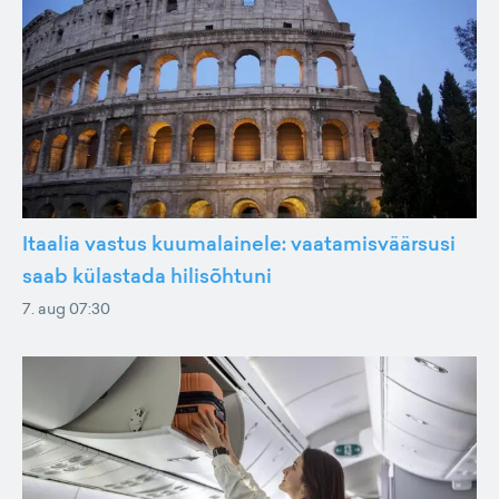
Itaalia vastus kuumalainele: vaatamisväärsusi
saab külastada hilisõhtuni
7. aug 07:30