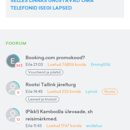
SELLES LINNAS UNUSTAVAD OMA
TELEFONID ISEGI LAPSED
FOORUM
Booking.com promokood?
Eile 21:03
Loetud
76806
korda
Emmy006
1343
Voucherid ja piletid
Rootsi Tallink järelturg
Eile 14:45
Loetud
232
korda
Lyric6
Rootsi
0
Laevad ja kruiisid
(Pikk!) Kambodža ülevaade, sh
reisimärkmed.
13
Eile 11:43
Loetud
1767
korda
endeluu