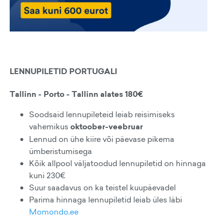
LENNUPILETID PORTUGALI
Tallinn - Porto - Tallinn alates 180€
Soodsaid lennupileteid leiab reisimiseks
vahemikus
oktoober-veebruar
Lennud on ühe kiire või päevase pikema
ümberistumisega
Kõik allpool väljatoodud lennupiletid on hinnaga
kuni 230€
Suur saadavus on ka teistel kuupäevadel
Parima hinnaga lennupiletid leiab üles läbi
Momondo.ee