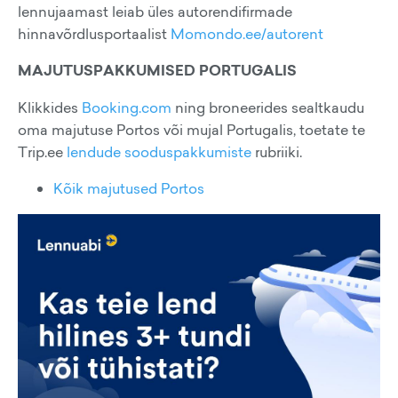
lennujaamast leiab üles autorendifirmade
hinnavõrdlusportaalist
Momondo.ee/autorent
MAJUTUSPAKKUMISED PORTUGALIS
Klikkides
Booking.com
ning broneerides sealtkaudu
oma majutuse Portos või mujal Portugalis, toetate te
Trip.ee
lendude sooduspakkumiste
rubriiki.
Kõik majutused Portos