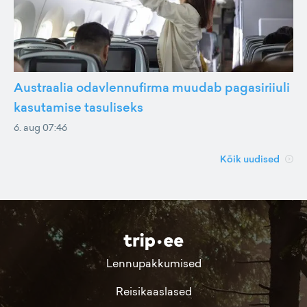
Austraalia odavlennufirma muudab pagasiriiuli
kasutamise tasuliseks
6. aug 07:46
Kõik uudised
Lennupakkumised
Reisikaaslased