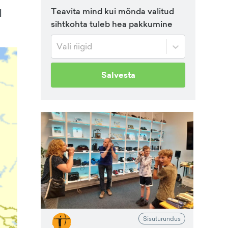
Teavita mind kui mõnda valitud
d
sihtkohta tuleb hea pakkumine
Vali riigid
Salvesta
Sisuturundus