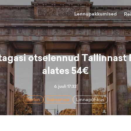
Lennupakkumised
Re
tagasi otselennud Tallinnast B
alates 54€
6. juuli 17:32
Berliin
Saksamaa
Linnapuhkus