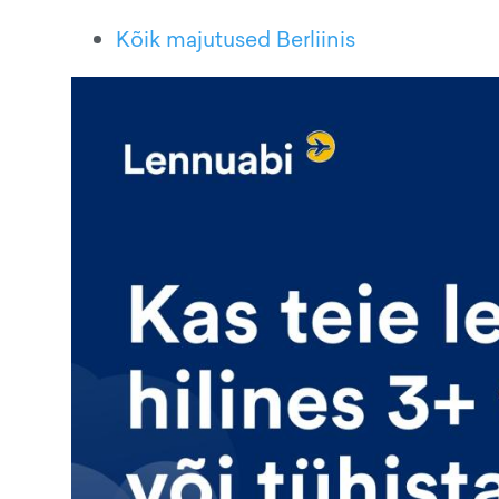
Kõik majutused Berliinis