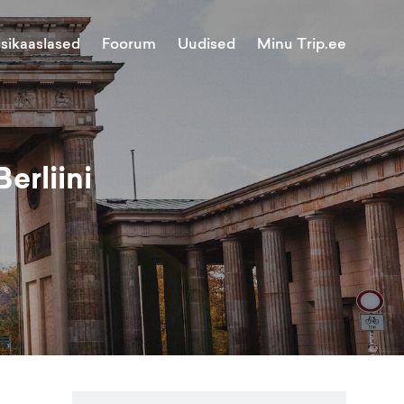
Minu Trip.ee
isikaaslased
Foorum
Uudised
erliini