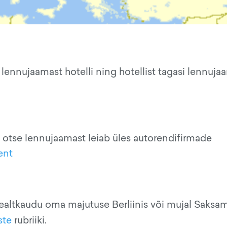
lennujaamast hotelli ning hotellist tagasi lennuja
 otse lennujaamast leiab üles autorendifirmade
ent
ealtkaudu oma majutuse Berliinis või mujal Saksam
ste
rubriiki.