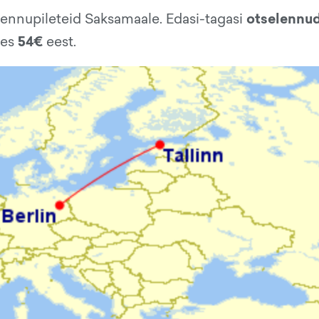
otselennu
lennupileteid Saksamaale. Edasi-tagasi
54€
tes
eest.