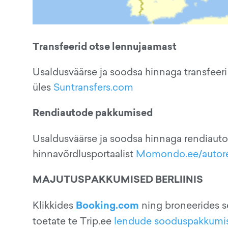
Transfeerid otse lennujaamast
Usaldusväärse ja soodsa hinnaga transfeeri 
üles
Suntransfers.com
Rendiautode pakkumised
Usaldusväärse ja soodsa hinnaga rendiauto
hinnavõrdlusportaalist
Momondo.ee/autor
MAJUTUSPAKKUMISED BERLIINIS
Booking.com
Klikkides
ning broneerides s
toetate te Trip.ee
lendude sooduspakkumi