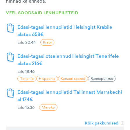
hinnad ka erineda.
VEEL SOODSAID LENNUPILETEID
Edasi-tagasi lennupiletid Helsingist Krabile
alates 658€
Eile 20:44
Krabi
Edasi-tagasi otselennud Helsingist Tenerifele
alates 216€
Eile 18:46
Tenerife
Hispaania
Kanaari saared
Rannapuhkus
Edasi-tagasi lennupiletid Tallinnast Marrakechi
al 174€
Eile 15:36
Maroko
Kõik pakkumised