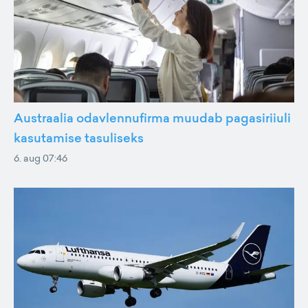
Austraalia odavlennufirma muudab pagasiriiuli
kasutamise tasuliseks
6. aug 07:46