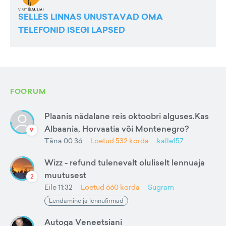
SELLES LINNAS UNUSTAVAD OMA
TELEFONID ISEGI LAPSED
FOORUM
Plaanis nädalane reis oktoobri alguses.Kas
Albaania, Horvaatia või Montenegro?
9
Täna 00:36
Loetud
532
korda
kalle157
Wizz - refund tulenevalt oluliselt lennuaja
muutusest
2
Eile 11:32
Loetud
660
korda
Sugram
Lendamine ja lennufirmad
Autoga Veneetsiani