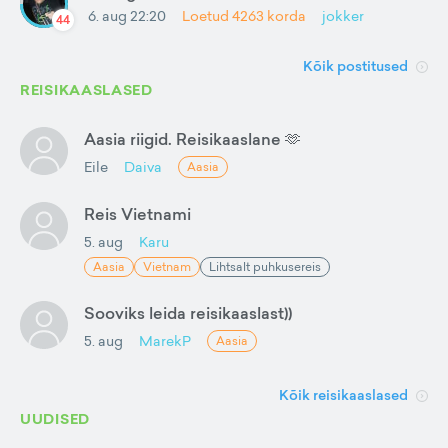
6. aug 22:20
Loetud
4263
korda
jokker
44
Kõik postitused
REISIKAASLASED
Aasia riigid. Reisikaaslane 🫶
Eile
Daiva
Aasia
Reis Vietnami
5. aug
Karu
Aasia
Vietnam
Lihtsalt puhkusereis
Sooviks leida reisikaaslast))
5. aug
MarekP
Aasia
Kõik reisikaaslased
UUDISED