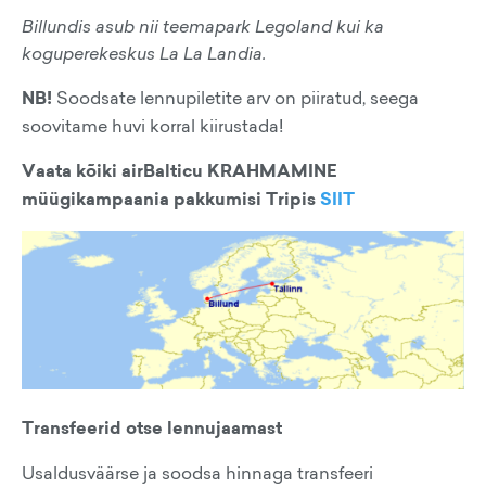
Billundis asub nii teemapark Legoland kui ka
koguperekeskus La La Landia.
NB!
Soodsate lennupiletite arv on piiratud, seega
soovitame huvi korral kiirustada!
Vaata kõiki airBalticu KRAHMAMINE
müügikampaania pakkumisi Tripis
SIIT
Transfeerid otse lennujaamast
Usaldusväärse ja soodsa hinnaga transfeeri