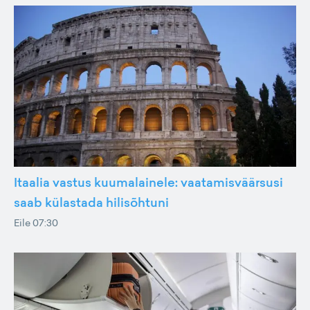
Itaalia vastus kuumalainele: vaatamisväärsusi
saab külastada hilisõhtuni
Eile 07:30