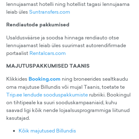
lennujaamast hotelli ning hotellist tagasi lennujaama
leiab üles
Suntransfers.com
Rendiautode pakkumised
Usaldusväärse ja soodsa hinnaga rendiauto otse
lennujaamast leiab üles suurimast autorendifirmade
portaalist
Rentalcars.com
MAJUTUSPAKKUMISED TAANIS
Klikkides
Booking.com
ning broneerides sealtkaudu
oma majutuse Billundis või mujal Taanis, toetate te
Trip.ee lendude sooduspakkumiste
rubriiki. Bookingul
on tihtipeale ka suuri sooduskampaaniaid, kuhu
saavad ligi kõik nende lojaalsusprogrammiga liitunud
kasutajad.
Kõik majutused Billundis