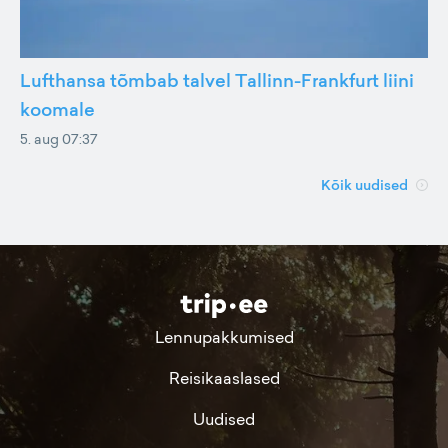
Lufthansa tõmbab talvel Tallinn-Frankfurt liini
koomale
5. aug 07:37
Kõik uudised
Lennupakkumised
Reisikaaslased
Uudised