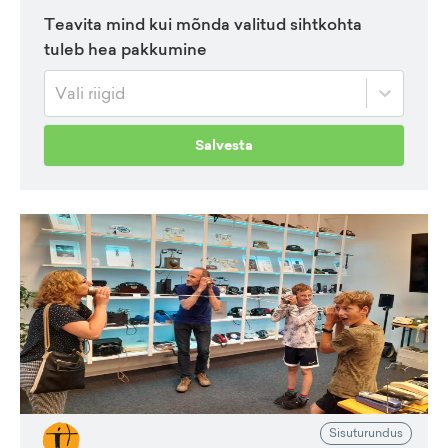
Teavita mind kui mõnda valitud sihtkohta
tuleb hea pakkumine
Vali riigid
Salvesta
Sisuturundus