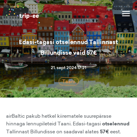
Edasi-tagasi otselennud Tallinnast
Billundisse vaid 57€
21. sept 2024 17:21
Taani
airBaltic pakub hetkel kiirematele suurepärase
hinnaga lennupileteid Taani. Edasi-tagasi
otselennud
Tallinnast Billundisse on saadaval alates
57€
eest.