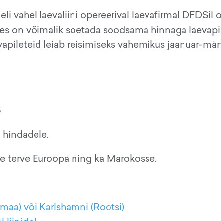
ieli vahel laevaliini opereerival laevafirmal DFDSil 
es on võimalik soetada soodsama hinnaga laevapil
apileteid leiab reisimiseks vahemikus jaanuar-märt
5
 hindadele.
le terve Euroopa ning ka Marokosse.
amaa) või Karlshamni (Rootsi)