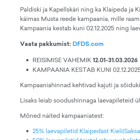
Paldiski ja Kapellskäri ning ka Klaipeda ja K
käimas Musta reede kampaania, mille raam
Kampaania kestab kuni 02.12.2025 ning laev
Vaata pakkumist:
DFDS.com
12.01-31.03.2026
REISIMISE VAHEMIK
KAMPAANIA KESTAB KUNI 02.12.202
Kampaaniahinnad kehtivad kajuti ja sõiduki
Lisaks leiab soodushinnaga laevapileteid ü
Mõned näited kampaaniatest:
25% laevapiletid Klaipedast Kieli(Saks