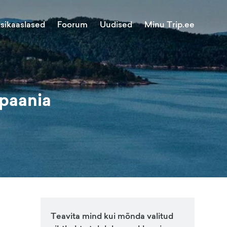
Minu Trip.ee
isikaaslased
Foorum
Uudised
paania
Teavita mind kui mõnda valitud