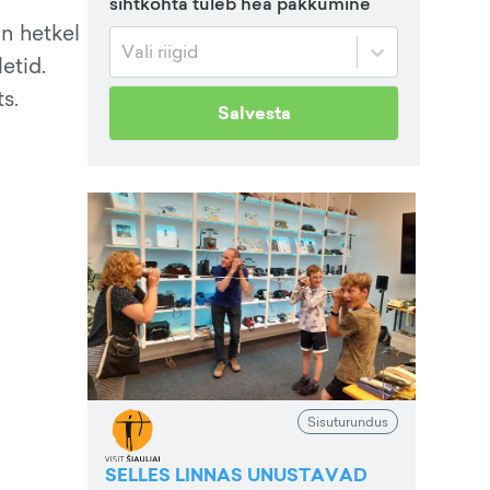
sihtkohta tuleb hea pakkumine
on hetkel
Vali riigid
etid.
s.
Salvesta
Sisuturundus
SELLES LINNAS UNUSTAVAD