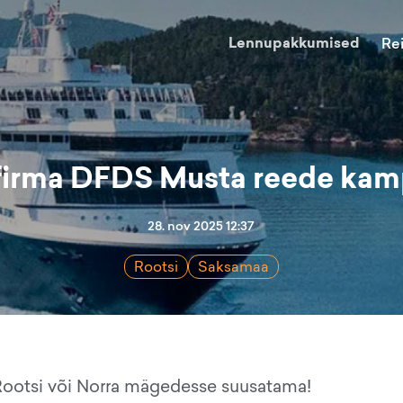
Lennupakkumised
Re
firma DFDS Musta reede kam
28. nov 2025 12:37
Rootsi
Saksamaa
 Rootsi või Norra mägedesse suusatama!