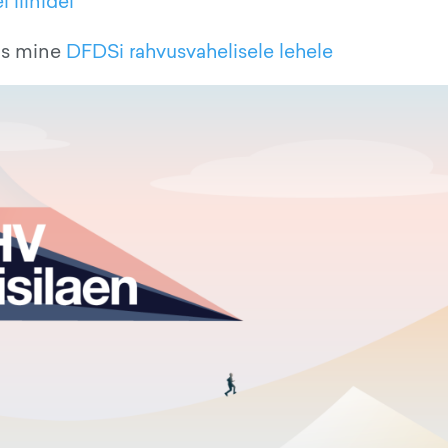
 liinidel
iis mine
DFDSi rahvusvahelisele lehele