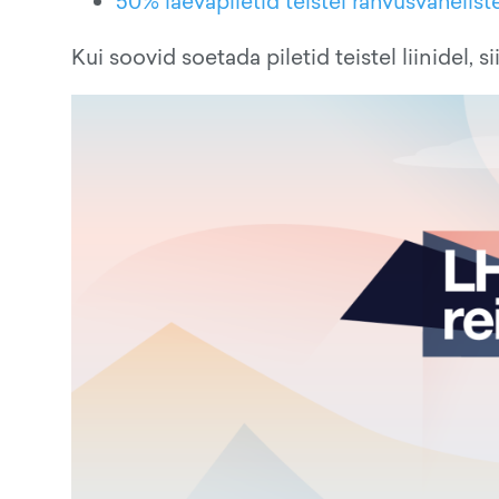
50% laevapiletid teistel rahvusvahelistel
Kui soovid soetada piletid teistel liinidel, s