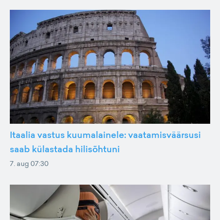
Itaalia vastus kuumalainele: vaatamisväärsusi
saab külastada hilisõhtuni
7. aug 07:30