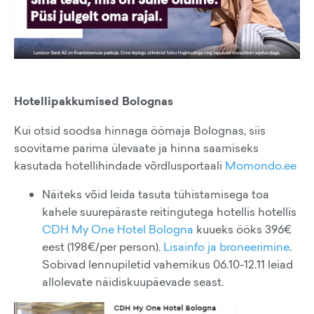
Hotellipakkumised Bolognas
Kui otsid soodsa hinnaga öömaja Bolognas, siis
soovitame parima ülevaate ja hinna saamiseks
kasutada hotellihindade võrdlusportaali
Momondo.ee
Näiteks võid leida tasuta tühistamisega toa
kahele suurepäraste reitingutega hotellis hotellis
CDH My One Hotel Bologna
kuueks ööks 396€
eest (198€/per person).
Lisainfo ja broneerimine
.
Sobivad lennupiletid vahemikus 06.10-12.11 leiad
allolevate näidiskuupäevade seast.