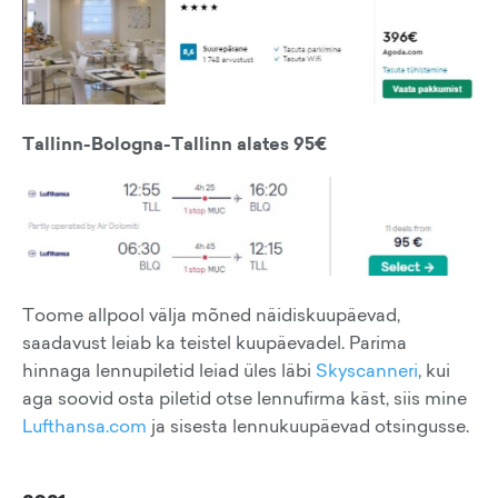
Tallinn-Bologna-Tallinn alates 95€
Toome allpool välja mõned näidiskuupäevad,
saadavust leiab ka teistel kuupäevadel. Parima
hinnaga lennupiletid leiad üles läbi
Skyscanneri
, kui
aga soovid osta piletid otse lennufirma käst, siis mine
Lufthansa.com
ja sisesta lennukuupäevad otsingusse.