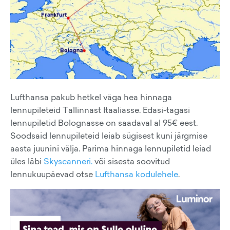
Lufthansa pakub hetkel väga hea hinnaga
lennupileteid Tallinnast Itaaliasse. Edasi-tagasi
lennupiletid Bolognasse on saadaval al 95€ eest.
Soodsaid lennupileteid leiab sügisest kuni järgmise
aasta juunini välja. Parima hinnaga lennupiletid leiad
üles läbi
Skyscanneri.
või sisesta soovitud
lennukuupäevad otse
Lufthansa kodulehele
.