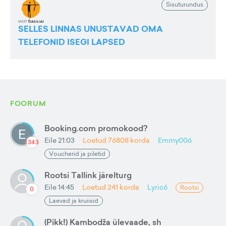
Sisuturundus
SELLES LINNAS UNUSTAVAD OMA
TELEFONID ISEGI LAPSED
FOORUM
Booking.com promokood?
Eile 21:03
Loetud
76808
korda
Emmy006
1343
Voucherid ja piletid
Rootsi Tallink järelturg
Eile 14:45
Loetud
241
korda
Lyric6
Rootsi
0
Laevad ja kruiisid
(Pikk!) Kambodža ülevaade, sh