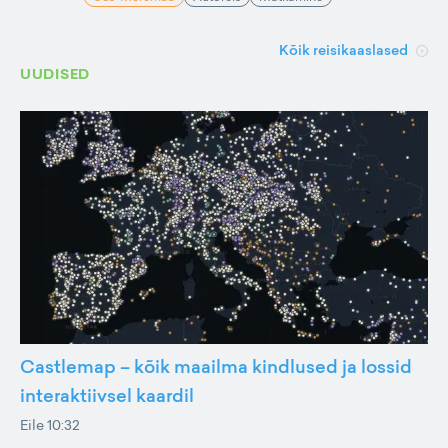
Kõik reisikaaslased
UUDISED
Castlemap – kõik maailma kindlused ja lossid
interaktiivsel kaardil
Eile 10:32