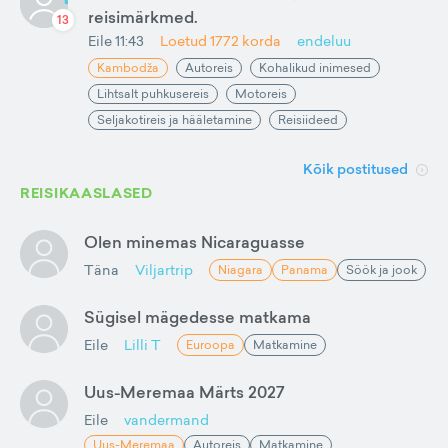
reisimärkmed.
13
Eile 11:43
Loetud
1772
korda
endeluu
Kambodža
Autoreis
Kohalikud inimesed
Lihtsalt puhkusereis
Motoreis
Seljakotireis ja hääletamine
Reisiideed
Kõik postitused
REISIKAASLASED
Olen minemas Nicaraguasse
Täna
Viljartrip
Niagara
Panama
Söök ja jook
Sügisel mägedesse matkama
Eile
Lilli T
Euroopa
Matkamine
Uus-Meremaa Märts 2027
Eile
vandermand
Uus-Meremaa
Autoreis
Matkamine