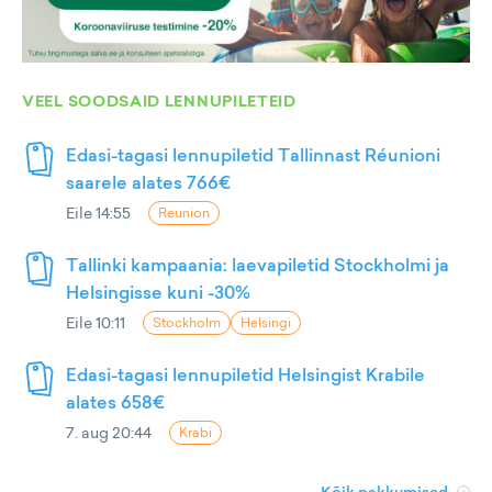
VEEL SOODSAID LENNUPILETEID
Edasi-tagasi lennupiletid Tallinnast Réunioni
saarele alates 766€
Eile 14:55
Reunion
Tallinki kampaania: laevapiletid Stockholmi ja
Helsingisse kuni -30%
Eile 10:11
Stockholm
Helsingi
Edasi-tagasi lennupiletid Helsingist Krabile
alates 658€
7. aug 20:44
Krabi
Kõik pakkumised