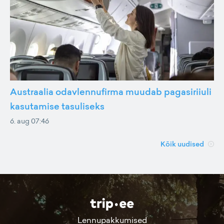
Austraalia odavlennufirma muudab pagasiriiuli
kasutamise tasuliseks
6. aug 07:46
Kõik uudised
Lennupakkumised